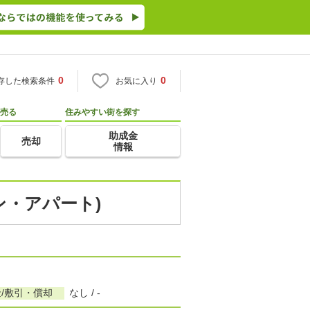
0
0
存した検索条件
お気に入り
売る
住みやすい街を探す
助成金
売却
情報
ン・アパート)
/敷引・償却
なし / -