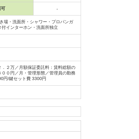
居可
-
置き場・洗面所・シャワー・プロパンガ
タ付インターホン・洗面所独立
２．２万／月額保証委託料：賃料総額の
３００円／月・管理形態／管理員の勤務
円/鍵セット費 3300円