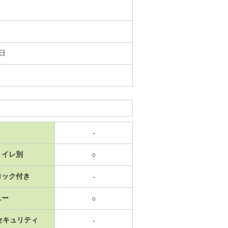
1日
-
トイレ別
○
ロック付き
-
ニー
○
セキュリティ
-