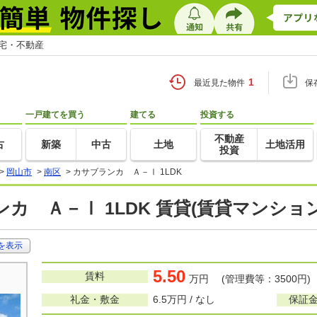
住宅・不動産
1
最近見た物件
保
一戸建てを買う
建てる
投資する
不動産
古
新築
中古
土地
土地活用
投資
>
岡山市
>
南区
>
カサブランカ Ａ－Ⅰ 1LDK
カ Ａ－Ⅰ 1LDK 賃貸(賃貸マンショ
を表示
5.50
賃料
万円 (管理費等：3500円)
礼金・敷金
6.5万円 / なし
保証金