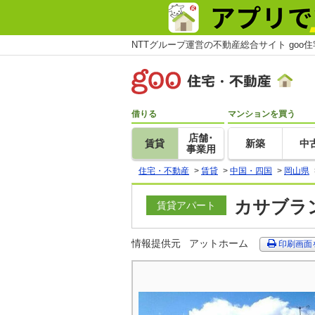
NTTグループ運営の不動産総合サイト goo
借りる
マンションを買う
店舗･
賃貸
新築
中
事業用
住宅・不動産
>
賃貸
>
中国・四国
>
岡山県
カサブラン
賃貸アパート
情報提供元
アットホーム
印刷画面