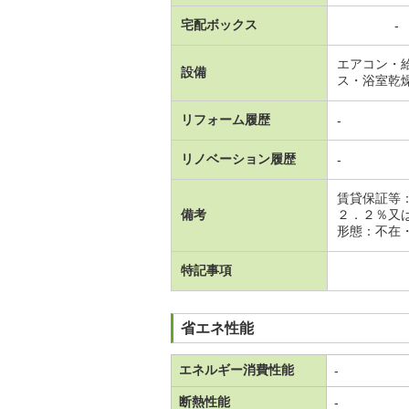
宅配ボックス
-
エアコン・
設備
ス・浴室乾
リフォーム履歴
-
リノベーション履歴
-
賃貸保証等
備考
２．２％又
形態：不在・
特記事項
省エネ性能
エネルギー消費性能
-
断熱性能
-