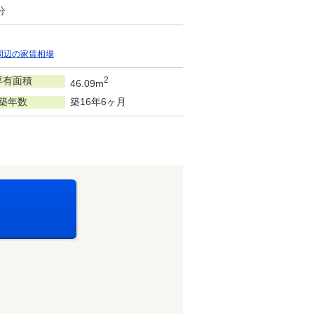
分
周辺の家賃相場
専有面積
2
46.09m
築年数
築16年6ヶ月