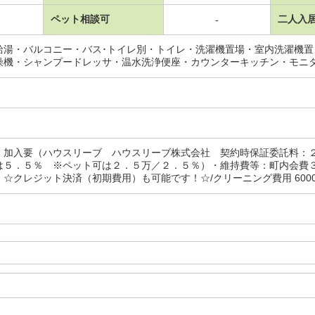
ペット相談可
二人入
-
給湯・バルコニー・バス･トイレ別・トイレ・洗濯機置場・室内洗濯機
燥機・シャンプードレッサ・温水洗浄便座・カウンターキッチン・モニ
：加入要（ハウスリーブ ハウスリーブ株式会社 契約時保証委託料：
は５．５％ ※ペット可は２．５万／２．５％）・維持費等：町内会費
☆クレジット決済（初期費用）も可能です！☆/クリーニング費用 60000