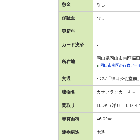
敷金
なし
保証金
なし
更新料
-
カード決済
-
岡山県岡山市南区福
所在地
岡山市南区の行政デー
交通
バス/「福田公会堂前」
建物名
カサブランカ Ａ－
間取り
1LDK（洋６、ＬＤ
専有面積
46.09㎡
建物構造
木造