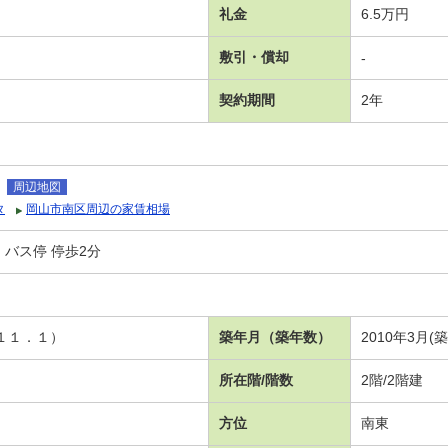
礼金
6.5万円
敷引・償却
-
契約期間
2年
田
周辺地図
タ
岡山市南区周辺の家賃相場
バス停 停歩2分
Ⅰ
Ｋ１１．１）
築年月（築年数）
2010年3月(
所在階/階数
2階/2階建
方位
南東