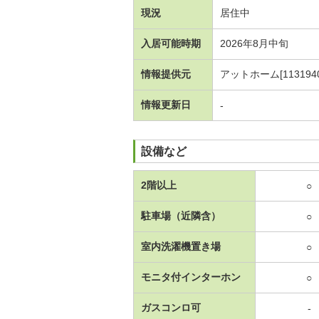
現況
居住中
入居可能時期
2026年8月中旬
情報提供元
アットホーム[1131940
情報更新日
-
設備など
2階以上
○
駐車場（近隣含）
○
室内洗濯機置き場
○
モニタ付インターホン
○
ガスコンロ可
-