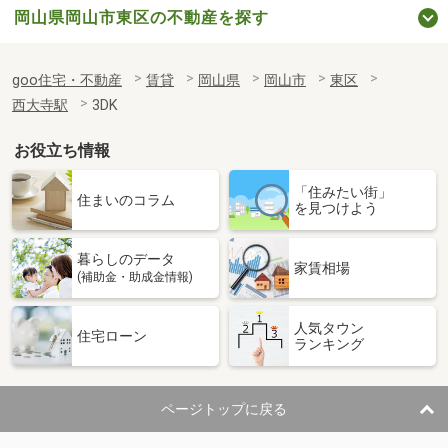
岡山県岡山市東区の不動産を探す
goo住宅・不動産
賃貸
岡山県
岡山市
東区
西大寺駅
3DK
お役立ち情報
「住みたい街」
住まいのコラム
を見つけよう
暮らしのデータ
家賃相場
(補助金・助成金情報)
人気タウン
住宅ローン
ランキング
ページトップに戻る