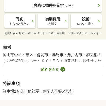
実際に物件を見学
したい
写真
初期費用
設備
をもっと見たい
を聞く
について聞く
お問い合わせ先
ホームメイトＦＣ岡山兼基店 （株）アクアホームメイト
備考
岡山市中区・東区・備前市・赤磐市・瀬戸内市・和気郡の
ｊお部屋探しはホームメイトＦＣ岡山兼基店にお任せくだ
さい。初期費用のご相談も可能です！岡山市中区・東区・
続きを見る
備前市・赤磐市・瀬戸内市・和気郡のｊお部屋探しはホー
ムメイトＦＣ岡山兼基店にお任せください。初期費用のご
特記事項
相談も可能です！・賃貸保証等：加入要（月額賃料１％／
毎月（入居期間中））・全物件初期費用分割可能です！オ
駐車場2台分・角部屋・保証人不要／代行
ンラインのお部屋探しも可能！