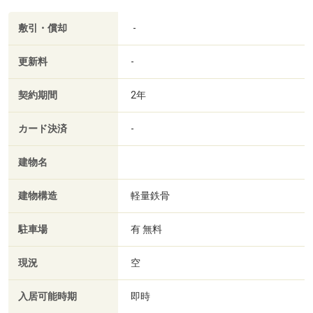
敷引・償却
-
更新料
-
契約期間
2年
カード決済
-
建物名
建物構造
軽量鉄骨
駐車場
有 無料
現況
空
入居可能時期
即時