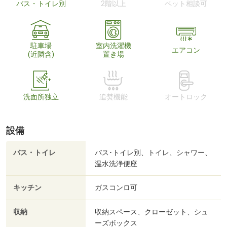
バス・トイレ別
2階以上
ペット相談可
駐車場
室内洗濯機
エアコン
(近隣含)
置き場
洗面所独立
追焚機能
オートロック
設備
バス・トイレ
バス･トイレ別、トイレ、シャワー、
温水洗浄便座
キッチン
ガスコンロ可
収納
収納スペース、クローゼット、シュ
ーズボックス