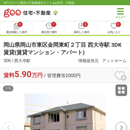
NTTグループ運営の不動産総合サイト goo住宅・不動産
0
1
0
0
最近検索した条件
最近見た物件
保存した条件
お気に入り
岡山県岡山市東区金岡東町２丁目 西大寺駅 3DK
賃貸(賃貸マンション・アパート)
3DK / 西大寺駅
情報提供元
アットホーム
5.90
賃料
万円
/ 管理費等2000円
1
/
15