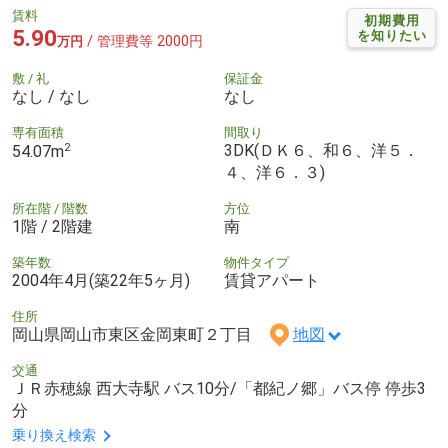
賃料
初期費用
5.90
を知りたい
/ 管理費等 2000円
万円
敷 / 礼
保証金
なし / なし
なし
専有面積
間取り
2
3DK(ＤＫ６、和６、洋５．
54.07m
４、洋６．３)
所在階 / 階数
方位
1階 / 2階建
南
築年数
物件タイプ
2004年4月(築22年5ヶ月)
賃貸アパート
住所
岡山県岡山市東区金岡東町２丁目
地図
交通
ＪＲ赤穂線 西大寺駅 バス10分/「都紀ノ郷」バス停 停歩3
分
乗り換え検索