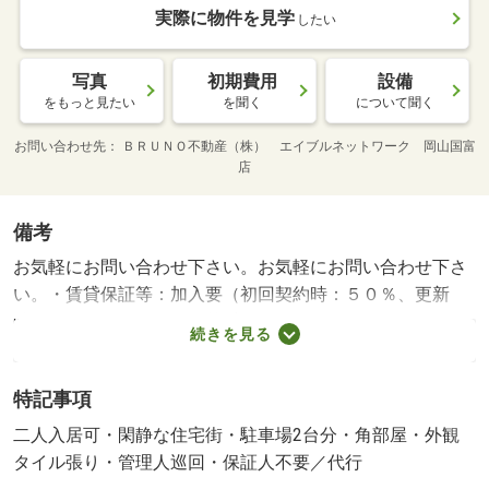
実際に物件を見学
したい
写真
初期費用
設備
をもっと見たい
を聞く
について聞く
お問い合わせ先
ＢＲＵＮＯ不動産（株） エイブルネットワーク 岡山国富
店
備考
お気軽にお問い合わせ下さい。お気軽にお問い合わせ下さ
い。・賃貸保証等：加入要（初回契約時：５０％、更新
時：１０，０００円、引落手数料３００円／月（税
続きを見る
込））・鍵交換代：あり１６，５００円～・維持費等：２
４時間管理費８８０円／月・管理形態／管理員の勤務形
特記事項
態：巡回・東区西大寺上にある３ＤＫアパート募集中！Ｊ
Ｒ赤穂線西大寺駅まで徒歩４分です！・バイク置場：な
二人入居可・閑静な住宅街・駐車場2台分・角部屋・外観
し・駐輪場：有
タイル張り・管理人巡回・保証人不要／代行