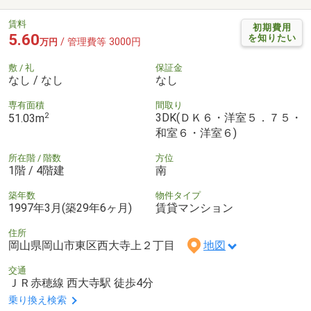
賃料
初期費用
5.60
を知りたい
/ 管理費等 3000円
万円
敷 / 礼
保証金
なし / なし
なし
専有面積
間取り
2
3DK(ＤＫ６・洋室５．７５・
51.03m
和室６・洋室６)
所在階 / 階数
方位
1階 / 4階建
南
築年数
物件タイプ
1997年3月(築29年6ヶ月)
賃貸マンション
住所
岡山県岡山市東区西大寺上２丁目
地図
交通
ＪＲ赤穂線 西大寺駅 徒歩4分
乗り換え検索