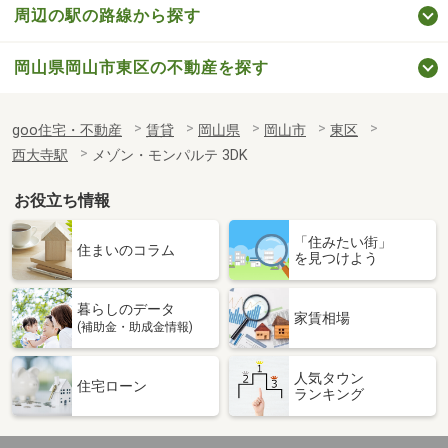
周辺の駅の路線から探す
岡山県岡山市東区の不動産を探す
goo住宅・不動産
賃貸
岡山県
岡山市
東区
西大寺駅
メゾン・モンパルテ 3DK
お役立ち情報
「住みたい街」
住まいのコラム
を見つけよう
暮らしのデータ
家賃相場
(補助金・助成金情報)
人気タウン
住宅ローン
ランキング