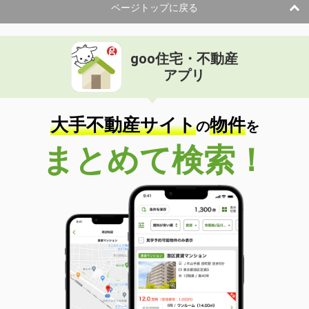
ページトップに戻る
goo住宅・不動産
アプリ
大手不動産サイト
物件
の
を
まとめて検索！