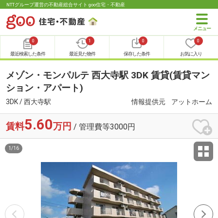
NTTグループ運営の不動産総合サイト goo住宅・不動産
0
1
0
0
最近検索した条件
最近見た物件
保存した条件
お気に入り
メゾン・モンパルテ 西大寺駅 3DK 賃貸(賃貸マン
ション・アパート)
3DK / 西大寺駅
情報提供元
アットホーム
5.60
賃料
万円
/ 管理費等3000円
1
/
16