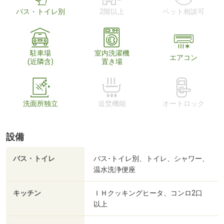
バス・トイレ別
2階以上
ペット相談可
駐車場
室内洗濯機
エアコン
(近隣含)
置き場
洗面所独立
追焚機能
オートロック
設備
バス・トイレ
バス･トイレ別、トイレ、シャワー、
温水洗浄便座
キッチン
ＩＨクッキングヒータ、コンロ2口
以上