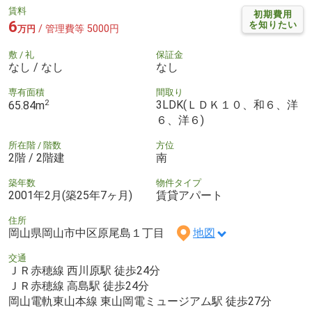
賃料
初期費用
6
を知りたい
/ 管理費等 5000円
万円
敷 / 礼
保証金
なし / なし
なし
専有面積
間取り
2
3LDK(ＬＤＫ１０、和６、洋
65.84m
６、洋６)
所在階 / 階数
方位
2階 / 2階建
南
築年数
物件タイプ
2001年2月(築25年7ヶ月)
賃貸アパート
住所
岡山県岡山市中区原尾島１丁目
地図
交通
ＪＲ赤穂線 西川原駅 徒歩24分
ＪＲ赤穂線 高島駅 徒歩24分
岡山電軌東山本線 東山岡電ミュージアム駅 徒歩27分