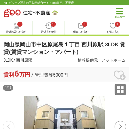
NTTグループ運営の不動産総合サイト goo住宅・不動産
0
1
0
0
最近検索した条件
最近見た物件
保存した条件
お気に入り
岡山県岡山市中区原尾島１丁目 西川原駅 3LDK 賃
貸(賃貸マンション・アパート)
3LDK / 西川原駅
情報提供元
アットホーム
6
賃料
万円
/ 管理費等5000円
1
/
16