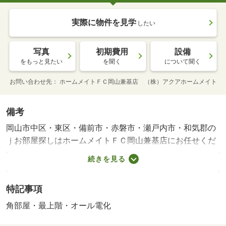
実際に物件を見学
したい
写真
初期費用
設備
をもっと見たい
を聞く
について聞く
お問い合わせ先
ホームメイトＦＣ岡山兼基店 （株）アクアホームメイト
備考
岡山市中区・東区・備前市・赤磐市・瀬戸内市・和気郡の
ｊお部屋探しはホームメイトＦＣ岡山兼基店にお任せくだ
さい。初期費用のご相談も可能です！岡山市中区・東区・
続きを見る
備前市・赤磐市・瀬戸内市・和気郡のｊお部屋探しはホー
ムメイトＦＣ岡山兼基店にお任せください。初期費用のご
特記事項
相談も可能です！・賃貸保証等：加入要（月額賃料５０％
／入居時（入居期間中））・全物件初期費用分割可能で
角部屋・最上階・オール電化
す！オンラインのお部屋探しも可能！