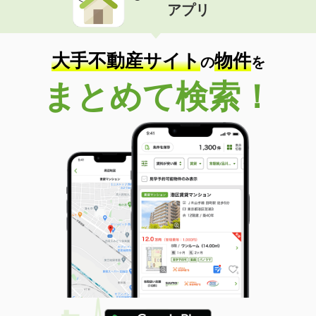
アプリ
大手不動産サイト
物件
の
を
まとめて検索！