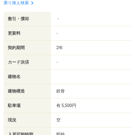
乗り換え検索
敷引・償却
-
更新料
-
契約期間
2年
カード決済
-
建物名
建物構造
鉄骨
駐車場
有 5,500円
現況
空
入居可能時期
即時