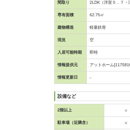
間取り
2LDK（洋室５．７
専有面積
62.75㎡
建物構造
軽量鉄骨
現況
空
入居可能時期
即時
情報提供元
アットホーム[1175816
情報更新日
-
設備など
2階以上
○
駐車場（近隣含）
○