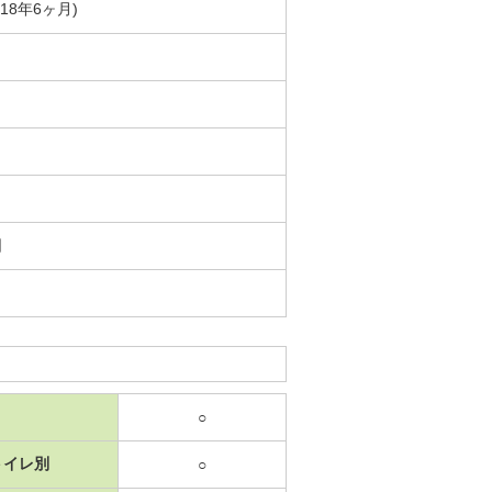
築18年6ヶ月)
日
○
トイレ別
○