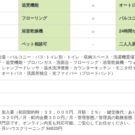
追焚機能
オート
○
フローリング
バルコ
○
浴室乾燥機
24時間
○
ペット相談可
二人入
-
給湯・バルコニー・バス･トイレ別・トイレ・収納スペース・洗濯機置
子・追焚機能・プロパンガス・洗面台・フローリング・浴室乾燥機・ウ
・シャンプードレッサ・温水洗浄便座・カウンターキッチン・モニタ付
・オートバス・洗面所独立・光ファイバー（ブロードバンド）
：加入要（初回契約時：３３，０００円、月額：２％）・鍵交換代：あ
，３２０円／月・町内会費３００円／月・管理形態／管理員の勤務形態
専門店です。オンライン内見も対応可能。ご安心してお任せください。
月/ハウスクリーニング 94820円