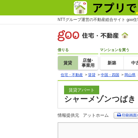
NTTグループ運営の不動産総合サイト goo
借りる
マンションを買う
店舗･
賃貸
新築
中
事業用
住宅・不動産
>
賃貸
>
中国・四国
>
岡山県
賃貸アパート
シャーメゾンつばき 
情報提供元
アットホーム
印刷画面