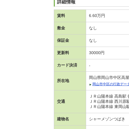
詳細情報
賃料
6.60万円
敷金
なし
保証金
なし
更新料
30000円
カード決済
-
岡山県岡山市中区高
所在地
岡山市中区の行政デー
ＪＲ山陽本線 高島駅 
交通
ＪＲ山陽本線 西川原駅
ＪＲ山陽本線 東岡山駅
建物名
シャーメゾンつばき