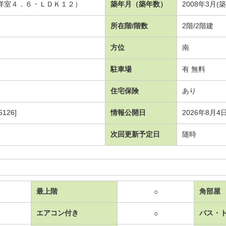
・洋室４．６・ＬＤＫ１２）
築年月（築年数）
2008年3月(
所在階/階数
2階/2階建
方位
南
駐車場
有 無料
住宅保険
あり
126]
情報公開日
2026年8月4
次回更新予定日
随時
最上階
角部屋
○
エアコン付き
バス・
○