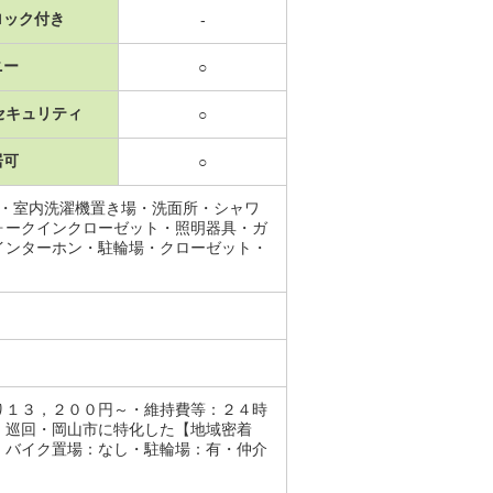
ロック付き
-
ニー
○
セキュリティ
○
居可
○
場・室内洗濯機置き場・洗面所・シャワ
ォークインクローゼット・照明器具・ガ
インターホン・駐輪場・クローゼット・
り１３，２００円～・維持費等：２４時
：巡回・岡山市に特化した【地域密着
・バイク置場：なし・駐輪場：有・仲介