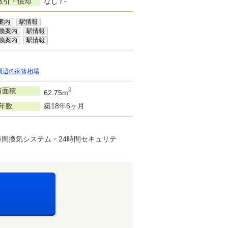
敷引・償却
なし / -
案内
駅情報
換案内
駅情報
換案内
駅情報
周辺の家賃相場
有面積
2
62.75m
年数
築18年6ヶ月
間換気システム・24時間セキュリテ