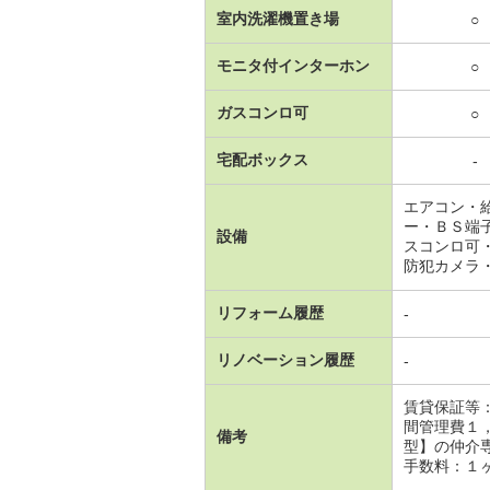
室内洗濯機置き場
○
モニタ付インターホン
○
ガスコンロ可
○
宅配ボックス
-
エアコン・
ー・ＢＳ端
設備
スコンロ可
防犯カメラ
リフォーム履歴
-
リノベーション履歴
-
賃貸保証等
間管理費１
備考
型】の仲介
手数料：１ヶ