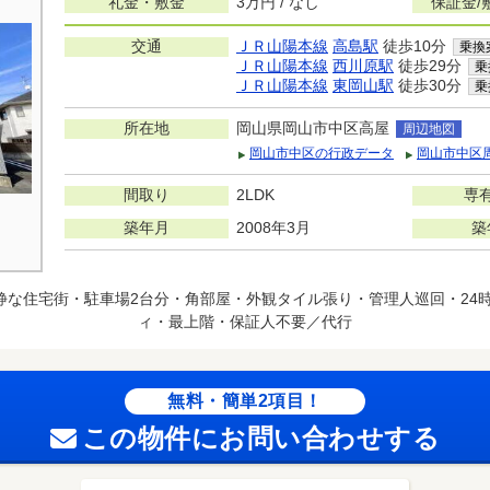
礼金・敷金
3万円 / なし
保証金/
交通
ＪＲ山陽本線
高島駅
徒歩10分
乗換
ＪＲ山陽本線
西川原駅
徒歩29分
乗
ＪＲ山陽本線
東岡山駅
徒歩30分
乗
所在地
岡山県岡山市中区高屋
周辺地図
岡山市中区の行政データ
岡山市中区
間取り
2LDK
専
築年月
2008年3月
築
静な住宅街・駐車場2台分・角部屋・外観タイル張り・管理人巡回・24時
ィ・最上階・保証人不要／代行
無料・簡単2項目！
この物件にお問い合わせする