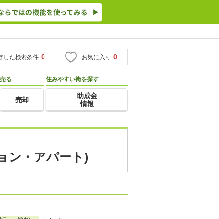
0
0
存した検索条件
お気に入り
売る
住みやすい街を探す
助成金
売却
情報
ション・アパート)