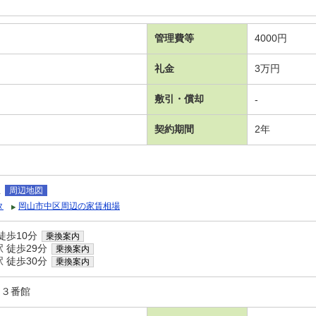
管理費等
4000円
礼金
3万円
敷引・償却
-
契約期間
2年
屋
周辺地図
タ
岡山市中区周辺の家賃相場
徒歩10分
乗換案内
 徒歩29分
乗換案内
 徒歩30分
乗換案内
 ３番館