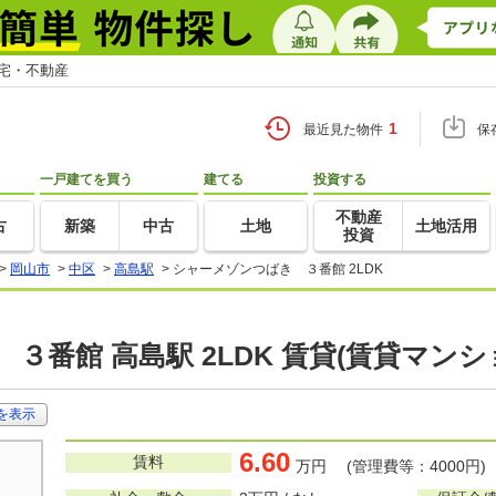
住宅・不動産
1
最近見た物件
保
一戸建てを買う
建てる
投資する
不動産
古
新築
中古
土地
土地活用
投資
>
岡山市
>
中区
>
高島駅
>
シャーメゾンつばき ３番館 2LDK
３番館 高島駅 2LDK 賃貸(賃貸マン
を表示
6.60
賃料
万円 (管理費等：4000円)