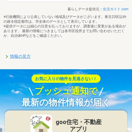
暮らしデータ提供元：
生活ガイド.com
※行政機関により公表していない地域及びデータがございます。東京23区以外
の政令指定都市は、市全体のデータとして表示しています。
※提供データには細心の注意を払っておりますが、調査後に変更がある場合が
あります。 最新の情報につきましては各市区役所までお問い合わせいただく
か、自治体HPなどをご確認ください。
情報の見方
お気に入りの物件を見逃さない！
プッシュ通知で
最新の物件情報が届く
goo住宅・不動産
アプリ