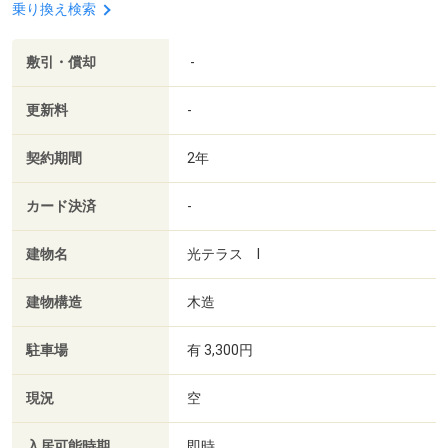
乗り換え検索
敷引・償却
-
更新料
-
契約期間
2年
カード決済
-
建物名
光テラス Ⅰ
建物構造
木造
駐車場
有 3,300円
現況
空
入居可能時期
即時