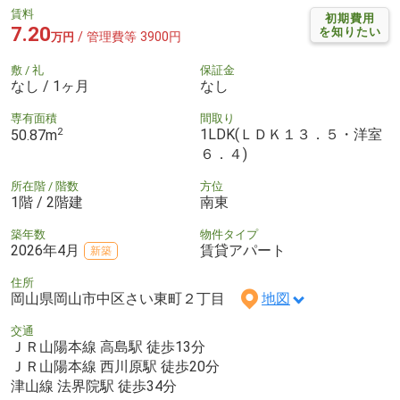
賃料
初期費用
7.20
を知りたい
/ 管理費等 3900円
万円
敷 / 礼
保証金
なし / 1ヶ月
なし
専有面積
間取り
2
1LDK(ＬＤＫ１３．５・洋室
50.87m
６．４)
所在階 / 階数
方位
1階 / 2階建
南東
築年数
物件タイプ
2026年4月
賃貸アパート
新築
住所
岡山県岡山市中区さい東町２丁目
地図
交通
ＪＲ山陽本線 高島駅 徒歩13分
ＪＲ山陽本線 西川原駅 徒歩20分
津山線 法界院駅 徒歩34分