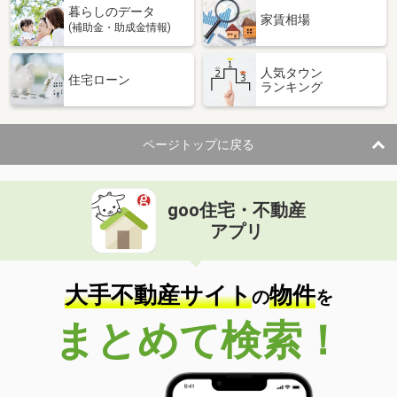
暮らしのデータ
家賃相場
(補助金・助成金情報)
人気タウン
住宅ローン
ランキング
ページトップに戻る
goo住宅・不動産
アプリ
大手不動産サイト
物件
の
を
まとめて検索！