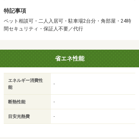
小型犬可／猫可・岡山市に特化した【地域密着型】の仲介
特記事項
専門店です。オンライン内見も対応可能。ご安心してお任
せください。・バイク置場：なし・駐輪場：有・仲介手数
ペット相談可・二人入居可・駐車場2台分・角部屋・24時
料：１ヶ月/鍵セット費 3300円/ハウスクリーニング 80000
間セキュリティ・保証人不要／代行
円
省エネ性能
エネルギー消費性
-
能
断熱性能
-
目安光熱費
-