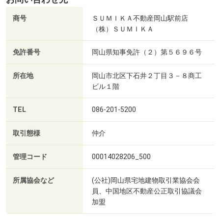
商号
ＳＵＭＩＫＡ不動産岡山駅前店
（株）ＳＵＭＩＫＡ
免許番号
岡山県知事免許（２）第５６９６号
所在地
岡山市北区下石井２丁目３－８商工
ビル１階
TEL
086-201-5200
取引態様
仲介
管理コード
00014028206_500
所属協会など
(公社)岡山県宅地建物取引業協会会
員、中国地区不動産公正取引協議会
加盟