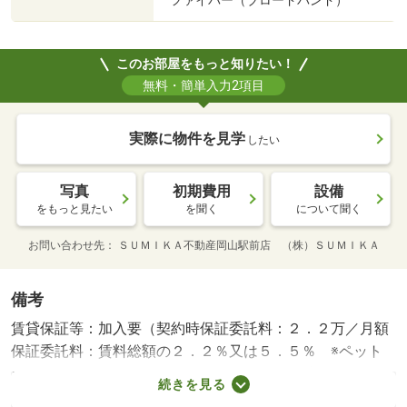
ファイバー（ブロードバンド）
このお部屋をもっと知りたい！
無料・簡単入力2項目
実際に物件を見学
したい
写真
初期費用
設備
をもっと見たい
を聞く
について聞く
お問い合わせ先
ＳＵＭＩＫＡ不動産岡山駅前店 （株）ＳＵＭＩＫＡ
備考
賃貸保証等：加入要（契約時保証委託料：２．２万／月額
保証委託料：賃料総額の２．２％又は５．５％ ※ペット
可は２．５万／２．５％）・維持費等：２４時間管理費
続きを見る
１，９８０円／月・町内会費２００円／月・ペット条件：