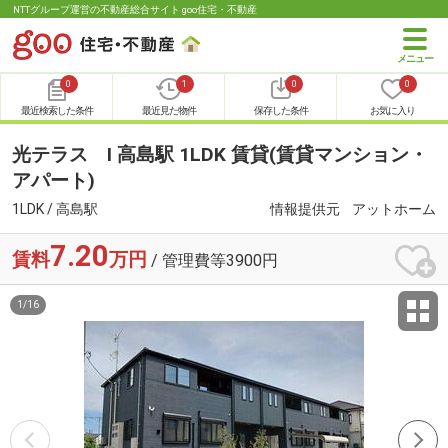
NTTグループ運営の不動産総合サイト goo住宅・不動産
0
1
0
0
最近検索した条件
最近見た物件
保存した条件
お気に入り
光テラス Ⅰ 高島駅 1LDK 賃貸(賃貸マンション・
アパート)
1LDK / 高島駅
情報提供元
アットホーム
7.20
賃料
万円
/ 管理費等3900円
1
/
16