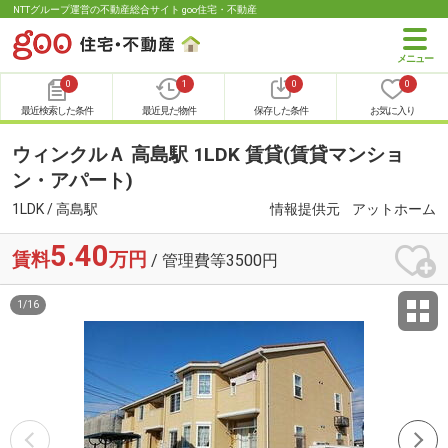
NTTグループ運営の不動産総合サイト goo住宅・不動産
0
1
0
0
最近検索した条件
最近見た物件
保存した条件
お気に入り
ウィンクルＡ 高島駅 1LDK 賃貸(賃貸マンショ
ン・アパート)
1LDK / 高島駅
情報提供元
アットホーム
5.40
賃料
万円
/ 管理費等3500円
1
/
16