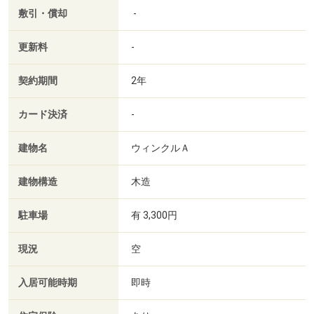
敷引・償却
-
更新料
-
契約期間
2年
カード決済
-
建物名
ウィンクルＡ
建物構造
木造
駐車場
有 3,300円
現況
空
入居可能時期
即時