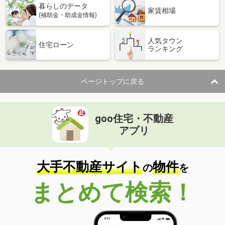
暮らしのデータ
家賃相場
(補助金・助成金情報)
人気タウン
住宅ローン
ランキング
ページトップに戻る
goo住宅・不動産
アプリ
大手不動産サイト
物件
の
を
まとめて検索！