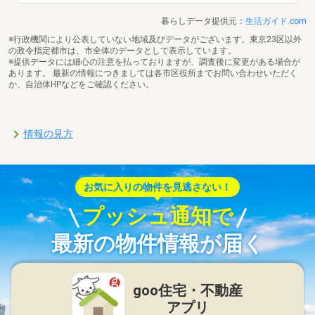
暮らしデータ提供元：
生活ガイド.com
※行政機関により公表していない地域及びデータがございます。東京23区以外
の政令指定都市は、市全体のデータとして表示しています。
※提供データには細心の注意を払っておりますが、調査後に変更がある場合が
あります。 最新の情報につきましては各市区役所までお問い合わせいただく
か、自治体HPなどをご確認ください。
情報の見方
お気に入りの物件を見逃さない！
プッシュ通知で
最新の物件情報が届く
goo住宅・不動産
アプリ