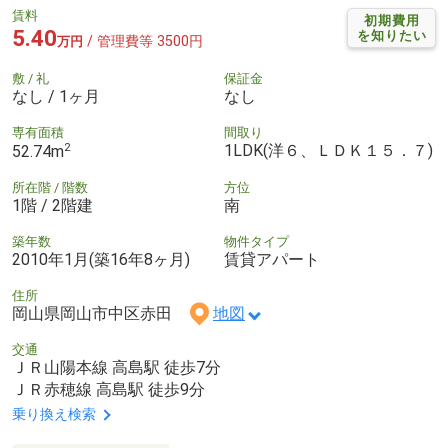
賃料
初期費用
5.40
を知りたい
/ 管理費等 3500円
万円
敷 / 礼
保証金
なし / 1ヶ月
なし
専有面積
間取り
2
1LDK(洋６、ＬＤＫ１５．７)
52.74m
所在階 / 階数
方位
1階 / 2階建
南
築年数
物件タイプ
2010年1月(築16年8ヶ月)
賃貸アパート
住所
岡山県岡山市中区赤田
地図
交通
ＪＲ山陽本線 高島駅 徒歩7分
ＪＲ赤穂線 高島駅 徒歩9分
乗り換え検索