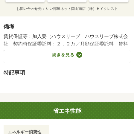
お問い合わせ先
いい部屋ネット岡山南店（株）ＨＹクレスト
備考
賃貸保証等：加入要（ハウスリーブ ハウスリーブ株式会
社 契約時保証委託料：２．２万／月額保証委託料：賃料
総額の２．２％又は５．５％ ※ペット可は２．５万／
続きを見る
２．５％）・維持費等：町内会費４００円／月・管理形態
／管理員の勤務形態：不在・☆クレジット決済（初期費
特記事項
用）も可能です！☆/クリーニング費用 60000円/鍵セット
費 3300円
省エネ性能
エネルギー消費性