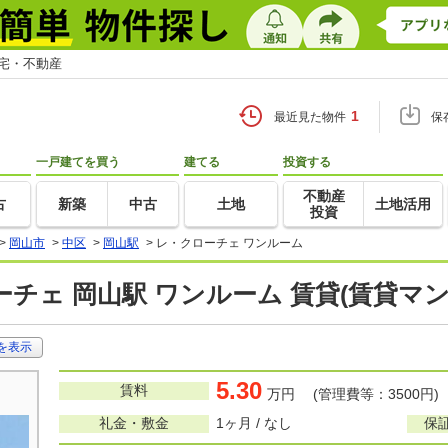
住宅・不動産
1
最近見た物件
保
一戸建てを買う
建てる
投資する
不動産
古
新築
中古
土地
土地活用
投資
>
岡山市
>
中区
>
岡山駅
>
レ・クローチェ ワンルーム
チェ 岡山駅 ワンルーム 賃貸(賃貸マ
を表示
5.30
賃料
万円 (管理費等：3500円)
礼金・敷金
1ヶ月 / なし
保