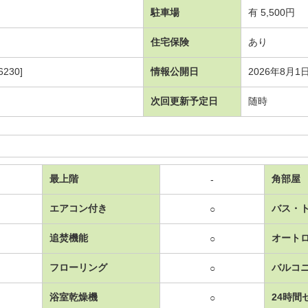
駐車場
有 5,500円
住宅保険
あり
230]
情報公開日
2026年8月1
次回更新予定日
随時
最上階
角部屋
-
エアコン付き
バス・
○
追焚機能
オート
○
フローリング
バルコ
○
浴室乾燥機
24時間
○