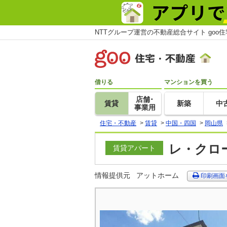
NTTグループ運営の不動産総合サイト goo
借りる
マンションを買う
店舗･
賃貸
新築
中
事業用
住宅・不動産
>
賃貸
>
中国・四国
>
岡山県
レ・クロー
賃貸アパート
情報提供元
アットホーム
印刷画面