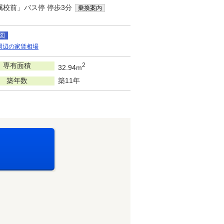
属校前」バス停 停歩3分
乗換案内
図
周辺の家賃相場
専有面積
2
32.94m
築年数
築11年