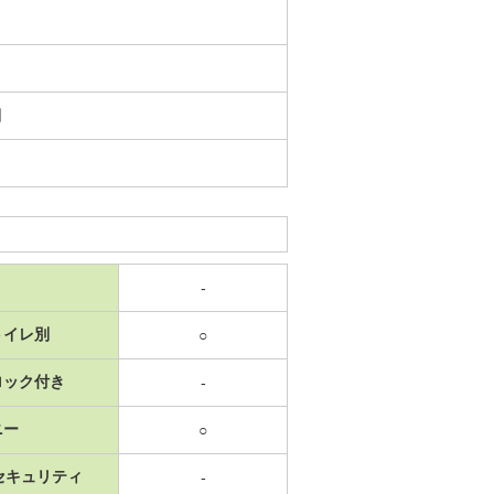
日
-
トイレ別
○
ロック付き
-
ニー
○
セキュリティ
-