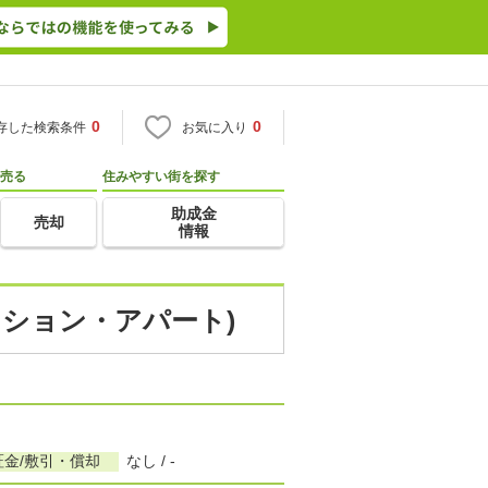
0
0
存した検索条件
お気に入り
売る
住みやすい街を探す
助成金
売却
情報
ンション・アパート)
証金/敷引・償却
なし / -