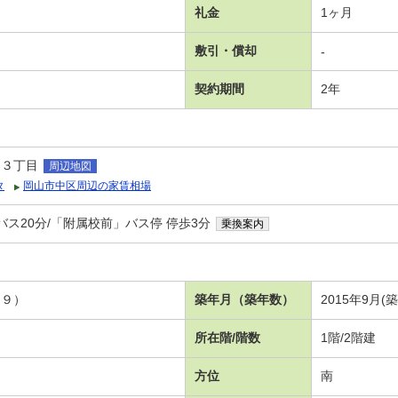
礼金
1ヶ月
敷引・償却
-
契約期間
2年
山３丁目
周辺地図
タ
岡山市中区周辺の家賃相場
バス20分/「附属校前」バス停 停歩3分
乗換案内
．９）
築年月（築年数）
2015年9月(築
所在階/階数
1階/2階建
方位
南