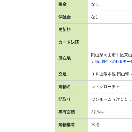
敷金
なし
保証金
なし
更新料
-
カード決済
-
岡山県岡山市中区東
所在地
岡山市中区の行政デー
交通
ＪＲ山陽本線 岡山駅 
建物名
レ・クローチェ
間取り
ワンルーム（洋１１
専有面積
32.94㎡
建物構造
木造