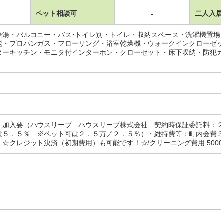
ペット相談可
二人入
-
給湯・バルコニー・バス･トイレ別・トイレ・収納スペース・洗濯機置
能・プロパンガス・フローリング・浴室乾燥機・ウォークインクローゼ
ターキッチン・モニタ付インターホン・クローゼット・床下収納・防犯
：加入要（ハウスリーブ ハウスリーブ株式会社 契約時保証委託料：
は５．５％ ※ペット可は２．５万／２．５％）・維持費等：町内会費
☆クレジット決済（初期費用）も可能です！☆/クリーニング費用 50000