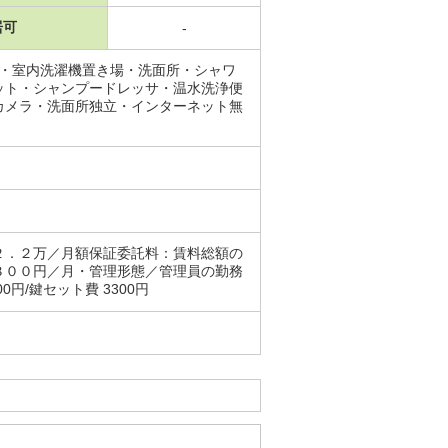
居可
-
場・室内洗濯機置き場・洗面所・シャワ
ット・シャンプードレッサ・温水洗浄便
カメラ・洗面所独立・インターネット無
２．２万／月額保証委託料：賃料総額の
３００円／月・管理形態／管理員の勤務
円/鍵セット費 3300円