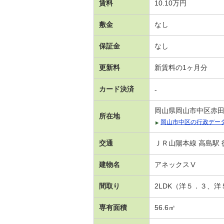
賃料
10.10万円
敷金
なし
保証金
なし
更新料
新賃料の1ヶ月分
カード決済
-
岡山県岡山市中区赤
所在地
岡山市中区の行政デー
交通
ＪＲ山陽本線 高島駅 
建物名
アネックスⅤ
間取り
2LDK（洋５．３、
専有面積
56.6㎡