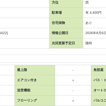
方位
西
駐車場
有 4,400円
住宅保険
あり
622]
情報公開日
2026年8月6
次回更新予定日
随時
最上階
角部屋
-
エアコン付き
バス・
○
追焚機能
オート
-
フローリング
バルコ
○