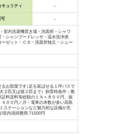
セキュリティ
-
居可
-
場・室内洗濯機置き場・洗面所・シャワ
可・シャンプードレッサ・温水洗浄便
ローゼット・ＣＳ・洗面所独立・シュー
せるお部屋です♪足を延ばせる１坪バスで
型犬２匹又は猫２匹まで）飼育時条件：敷
保証料賃料等総額の１％＋８００円、振
，４００円／月・電車の本数が多い高島
ゴミステーションなど魅力的な設備が充
内清掃費用 71500円