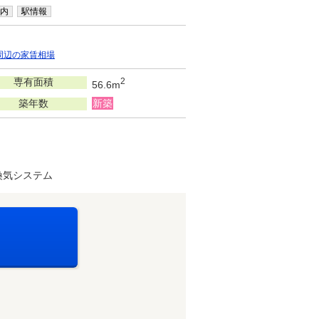
内
駅情報
周辺の家賃相場
専有面積
2
56.6m
築年数
新築
換気システム