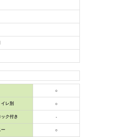
日
○
トイレ別
○
ロック付き
-
ニー
○