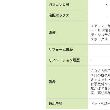
ガスコンロ可
○
宅配ボックス
-
エアコン・
ー・ＢＳ端
設備
座・システ
ズボックス
リフォーム履歴
-
リノベーション履歴
-
２０２６年
１日の疲れ
金＋１ヶ月
備考
替手数料９
駅が徒歩８
実。高効率給
特記事項
ペット相談