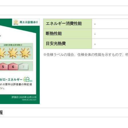
エネルギー消費性能
-
断熱性能
-
目安光熱費
-
※住棟ラベルの場合、住棟全体の性能を示すもので、
報