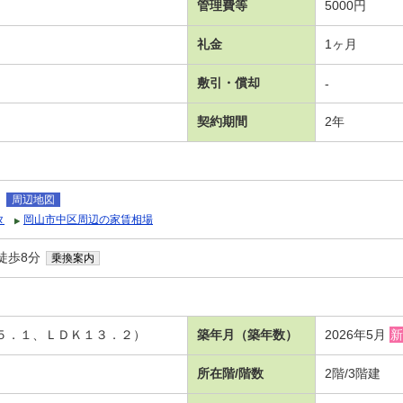
管理費等
5000円
礼金
1ヶ月
敷引・償却
-
契約期間
2年
田
周辺地図
タ
岡山市中区周辺の家賃相場
徒歩8分
乗換案内
洋５．１、ＬＤＫ１３．２）
築年月（築年数）
2026年5月
新
所在階/階数
2階/3階建