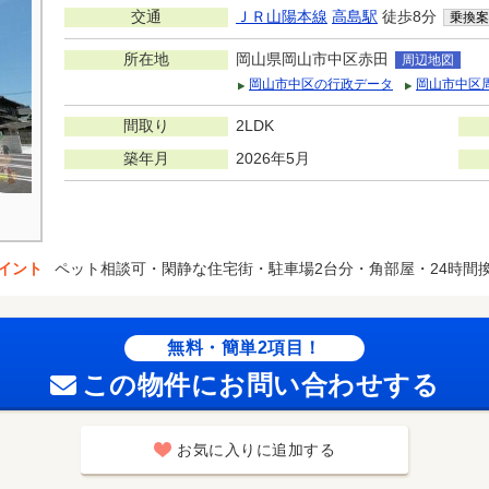
交通
ＪＲ山陽本線
高島駅
徒歩8分
乗換案
所在地
岡山県岡山市中区赤田
周辺地図
岡山市中区の行政データ
岡山市中区
間取り
2LDK
築年月
2026年5月
イント
ペット相談可・閑静な住宅街・駐車場2台分・角部屋・24時間
無料・簡単2項目！
この物件にお問い合わせする
お気に入りに追加する