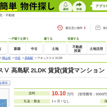
住宅・不動産
1
最近見た物件
保
一戸建てを買う
建てる
投資する
不動産
古
新築
中古
土地
土地活用
投資
>
岡山市
>
中区
>
高島駅
>
アネックスⅤ 2LDK
Ⅴ 高島駅 2LDK 賃貸(賃貸マンション
を表示
10.10
賃料
万円 (管理費等：5000円
礼金・敷金
1ヶ月 / なし