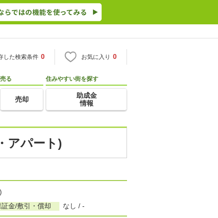
0
0
存した検索条件
お気に入り
売る
住みやすい街を探す
助成金
売却
情報
・アパート)
)
保証金/敷引・償却
なし / -