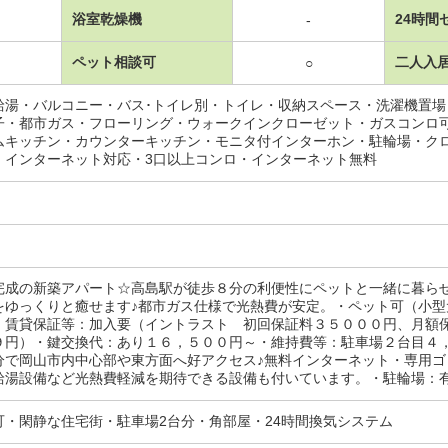
浴室乾燥機
24時間
-
ペット相談可
二人入
○
給湯・バルコニー・バス･トイレ別・トイレ・収納スペース・洗濯機置
子・都市ガス・フローリング・ウォークインクローゼット・ガスコンロ
ムキッチン・カウンターキッチン・モニタ付インターホン・駐輪場・ク
・インターネット対応・3口以上コンロ・インターネット無料
完成の新築アパート☆高島駅が徒歩８分の利便性にペットと一緒に暮ら
をゆっくりと癒せます♪都市ガス仕様で光熱費が安定。・ペット可（小
・賃貸保証等：加入要（イントラスト 初回保証料３５０００円、月額
９円）・鍵交換代：あり１６，５００円～・維持費等：駐車場２台目４
分で岡山市内中心部や東方面へ好アクセス♪無料インターネット・専用
湯設備など光熱費軽減を期待できる設備も付いています。・駐輪場：有/室
可・閑静な住宅街・駐車場2台分・角部屋・24時間換気システム