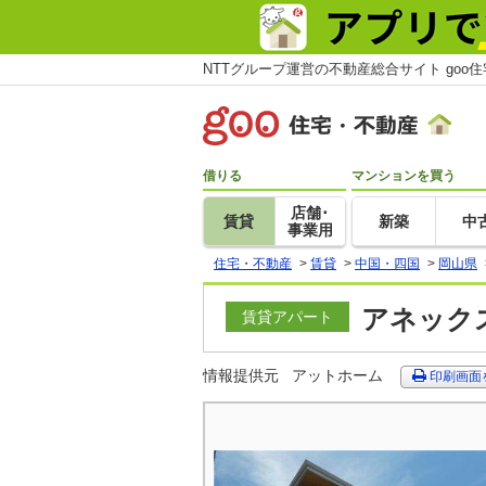
NTTグループ運営の不動産総合サイト goo
借りる
マンションを買う
店舗･
賃貸
新築
中
事業用
住宅・不動産
>
賃貸
>
中国・四国
>
岡山県
アネックス
賃貸アパート
情報提供元
アットホーム
印刷画面