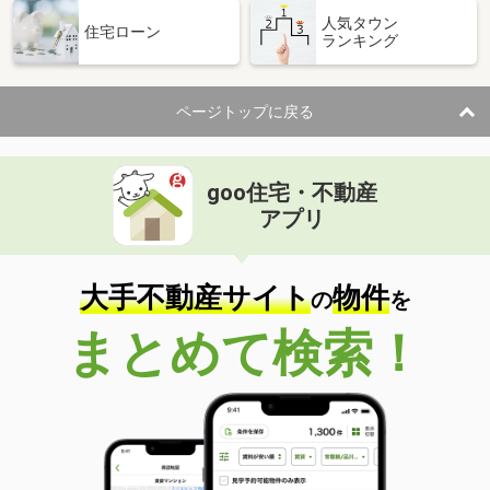
人気タウン
住宅ローン
ランキング
ページトップに戻る
goo住宅・不動産
アプリ
大手不動産サイト
物件
の
を
まとめて検索！