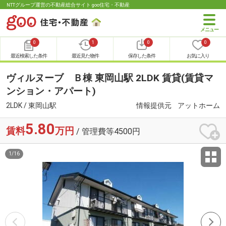
NTTグループ運営の不動産総合サイト goo住宅・不動産
0
1
0
0
最近検索した条件
最近見た物件
保存した条件
お気に入り
ヴィルヌーブ Ｂ棟 東岡山駅 2LDK 賃貸(賃貸マ
ンション・アパート)
2LDK / 東岡山駅
情報提供元
アットホーム
5.80
賃料
万円
/ 管理費等4500円
1
/
16