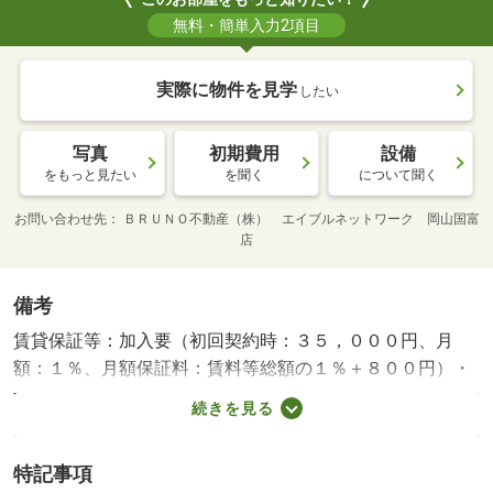
無料・簡単入力2項目
実際に物件を見学
したい
写真
初期費用
設備
をもっと見たい
を聞く
について聞く
お問い合わせ先
ＢＲＵＮＯ不動産（株） エイブルネットワーク 岡山国富
店
備考
賃貸保証等：加入要（初回契約時：３５，０００円、月
額：１％、月額保証料：賃料等総額の１％＋８００円）・
維持費等：町内会費２５０円／月・管理形態／管理員の勤
続きを見る
務形態：巡回・他交通手段：ＪＲ山陽本線岡山駅バス３１
分ワールド前停歩４分・ネット無料です（Ｗｉｆｉ）の
特記事項
み・バイク置場：なし・駐輪場：有（無料）/ハウスクリー