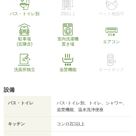
バス・トイレ別
2階以上
ペット相談可
駐車場
室内洗濯機
エアコン
(近隣含)
置き場
洗面所独立
追焚機能
オートロック
設備
バス・トイレ
バス･トイレ別、トイレ、シャワー、
追焚機能、温水洗浄便座
キッチン
コンロ2口以上