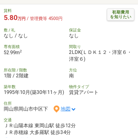
賃料
初期費用
5.80
を知りたい
/ 管理費等 4500円
万円
敷 / 礼
保証金
なし / なし
なし
専有面積
間取り
2
2LDK(ＬＤＫ１２・洋室６・
52.99m
洋室６)
所在階 / 階数
方位
1階 / 2階建
南
築年数
物件タイプ
1995年10月(築30年11ヶ月)
賃貸アパート
住所
岡山県岡山市中区下
地図
交通
ＪＲ山陽本線 東岡山駅 徒歩12分
ＪＲ赤穂線 大多羅駅 徒歩34分