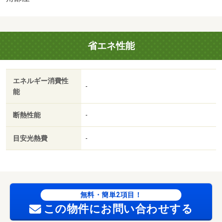
交通の便も良く通勤・通学や休日のおでかけにも便利な場
所です。インターネット利用料無料で通信費も抑えられま
す。お気軽にお問い合わせください♪・バイク置場：なし・
省エネ性能
駐輪場：有/鍵交換代（課税対象） 18700円/除菌サービス
（課税対象） 15400円
エネルギー消費性
-
能
断熱性能
-
目安光熱費
-
無料・簡単2項目！
この物件にお問い合わせする