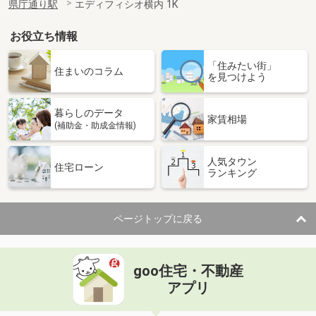
県庁通り駅
エディフィシオ横内 1K
お役立ち情報
「住みたい街」
住まいのコラム
を見つけよう
暮らしのデータ
家賃相場
(補助金・助成金情報)
人気タウン
住宅ローン
ランキング
ページトップに戻る
goo住宅・不動産
アプリ