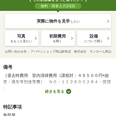
無料・簡単入力2項目
実際に物件を見学
したい
写真
初期費用
設備
をもっと見たい
を聞く
について聞く
お問い合わせ先
アパマンショップ岡山駅前店 株式会社 サンホーム岡山
備考
［退去時費用 室内清掃費用（課税対：４９５００円※故
意・過失等別途実費］ ＮＯ：１１２６００２８４・賃貸
保証等：加入要（初回保証料：月額家賃総額５０％（最低
続きを見る
保証料：２００００円）年間保証料：１００００円、口座
振替手数料５５０円／月 学生プラン／初回保証料：１０
特記事項
０００円、年間保証料：１００００円）・維持費等：水道
料２，０００円／月・町会費５０円／月・ショッピングや
角部屋