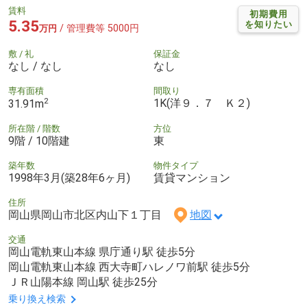
賃料
初期費用
5.35
を知りたい
/ 管理費等 5000円
万円
敷 / 礼
保証金
なし / なし
なし
専有面積
間取り
2
1K(洋９．７ Ｋ２)
31.91m
所在階 / 階数
方位
9階 / 10階建
東
築年数
物件タイプ
1998年3月(築28年6ヶ月)
賃貸マンション
住所
岡山県岡山市北区内山下１丁目
地図
交通
岡山電軌東山本線 県庁通り駅 徒歩5分
岡山電軌東山本線 西大寺町ハレノワ前駅 徒歩5分
ＪＲ山陽本線 岡山駅 徒歩25分
乗り換え検索