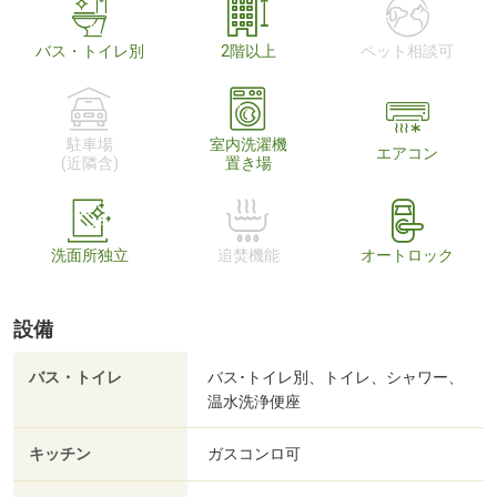
バス・トイレ別
2階以上
ペット相談可
駐車場
室内洗濯機
エアコン
(近隣含)
置き場
洗面所独立
追焚機能
オートロック
設備
バス・トイレ
バス･トイレ別、トイレ、シャワー、
温水洗浄便座
キッチン
ガスコンロ可