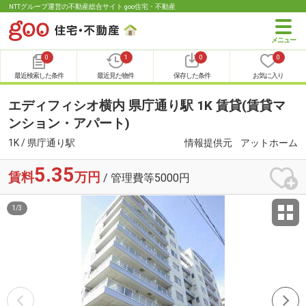
NTTグループ運営の不動産総合サイト goo住宅・不動産
0
1
0
0
最近検索した条件
最近見た物件
保存した条件
お気に入り
エディフィシオ横内 県庁通り駅 1K 賃貸(賃貸マ
ンション・アパート)
1K / 県庁通り駅
情報提供元
アットホーム
5.35
賃料
万円
/ 管理費等5000円
1
/
3