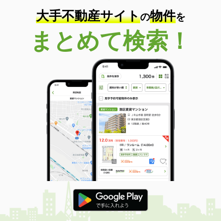
大手不動産サイト
物件
の
を
まとめて検索！