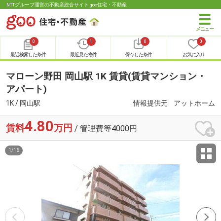
NTTグループ運営の不動産総合サイト goo住宅・不動産
0
1
0
0
最近検索した条件
最近見た物件
保存した条件
お気に入り
マローン野田 岡山駅 1K 賃貸(賃貸マンション・
アパート)
1K / 岡山駅
情報提供元
アットホーム
4.80
賃料
万円
/ 管理費等4000円
1
/
16