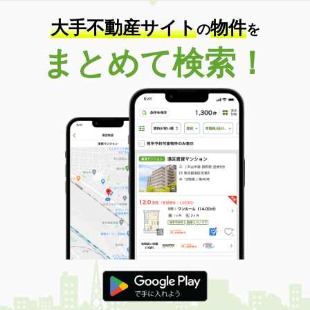
大手不動産サイト
物件
の
を
まとめて検索！