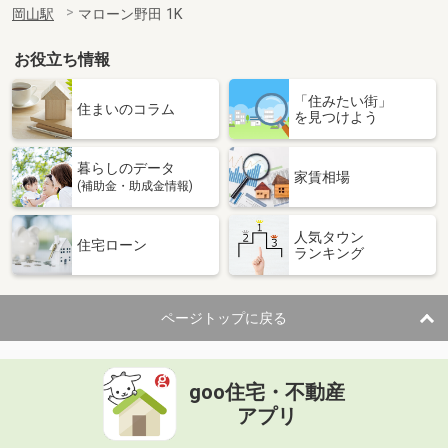
岡山駅
マローン野田 1K
お役立ち情報
「住みたい街」
住まいのコラム
を見つけよう
暮らしのデータ
家賃相場
(補助金・助成金情報)
人気タウン
住宅ローン
ランキング
ページトップに戻る
goo住宅・不動産
アプリ