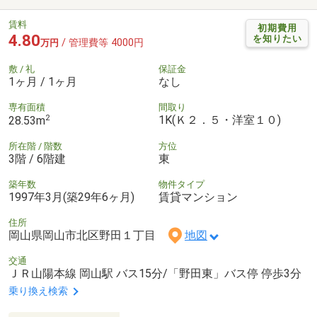
賃料
初期費用
4.80
を知りたい
/ 管理費等 4000円
万円
敷 / 礼
保証金
1ヶ月 / 1ヶ月
なし
専有面積
間取り
2
1K(Ｋ２．５・洋室１０)
28.53m
所在階 / 階数
方位
3階 / 6階建
東
築年数
物件タイプ
1997年3月(築29年6ヶ月)
賃貸マンション
住所
岡山県岡山市北区野田１丁目
地図
交通
ＪＲ山陽本線 岡山駅 バス15分/「野田東」バス停 停歩3分
乗り換え検索