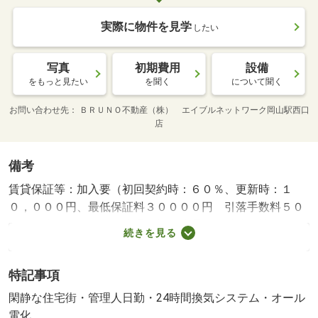
実際に物件を見学
したい
写真
初期費用
設備
をもっと見たい
を聞く
について聞く
お問い合わせ先
ＢＲＵＮＯ不動産（株） エイブルネットワーク岡山駅西口
店
備考
賃貸保証等：加入要（初回契約時：６０％、更新時：１
０，０００円、最低保証料３００００円 引落手数料５０
０円（税別）／月）・管理形態／管理員の勤務形態：日
続きを見る
勤・バイク置場：有・駐輪場：有
特記事項
閑静な住宅街・管理人日勤・24時間換気システム・オール
電化