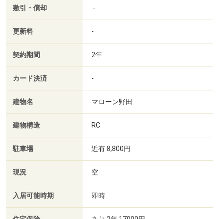
敷引・償却
-
更新料
-
契約期間
2年
カード決済
-
建物名
マローン野田
建物構造
RC
駐車場
近有 8,800円
現況
空
入居可能時期
即時
あり 2年 17000円