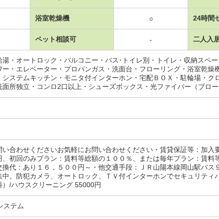
浴室乾燥機
24時間
○
ペット相談可
二人入
-
給湯・オートロック・バルコニー・バス･トイレ別・トイレ・収納スペ
ワー・エレベーター・プロパンガス・洗面台・フローリング・浴室乾燥
・システムキッチン・モニタ付インターホン・宅配ＢＯＸ・駐輪場・ク
洗面所独立・コンロ2口以上・シューズボックス・光ファイバー（ブロ
問い合わせくださいお気軽にお問い合わせください・賃貸保証等：加入
円、初回のみプラン：賃料等総額の１００％、または毎年プラン：賃料
交換代：あり１６，５００円～・他交通手段：ＪＲ山陽本線岡山駅バス
集中。防犯カメラ、オートロック、ＴＶ付インターホンでセキュリティ
）/ハウスクリーニング 55000円
システム