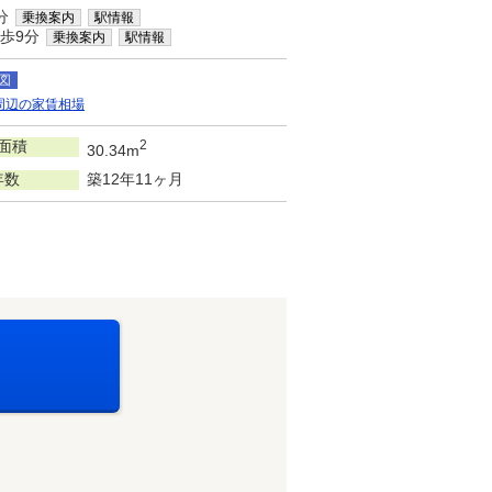
分
乗換案内
駅情報
歩9分
乗換案内
駅情報
図
周辺の家賃相場
面積
2
30.34m
年数
築12年11ヶ月