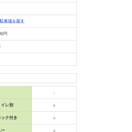
駐車場を探す
00円
日
-
トイレ別
○
ロック付き
○
ニー
○