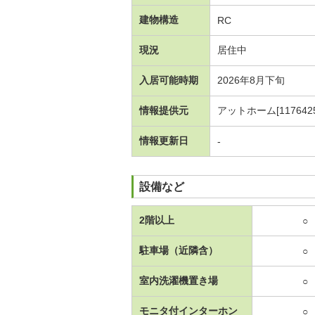
建物構造
RC
現況
居住中
入居可能時期
2026年8月下旬
情報提供元
アットホーム[1176425
情報更新日
-
設備など
2階以上
○
駐車場（近隣含）
○
室内洗濯機置き場
○
モニタ付インターホン
○