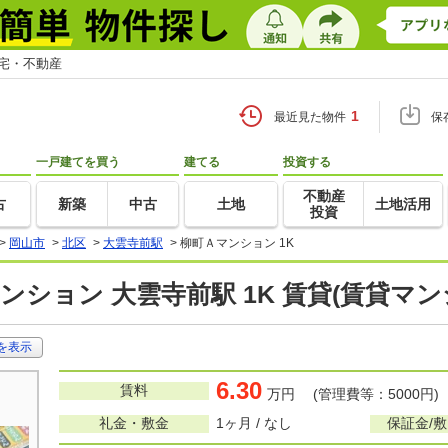
住宅・不動産
1
最近見た物件
保
一戸建てを買う
建てる
投資する
不動産
古
新築
中古
土地
土地活用
投資
>
岡山市
>
北区
>
大雲寺前駅
>
柳町Ａマンション 1K
ンション 大雲寺前駅 1K 賃貸(賃貸マ
を表示
6.30
賃料
万円 (管理費等：5000円)
礼金・敷金
1ヶ月 / なし
保証金/