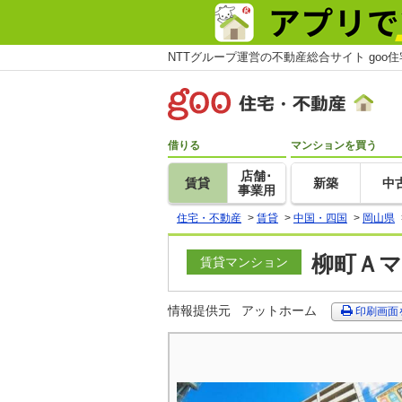
NTTグループ運営の不動産総合サイト goo
借りる
マンションを買う
店舗･
賃貸
新築
中
事業用
住宅・不動産
>
賃貸
>
中国・四国
>
岡山県
柳町Ａマ
賃貸マンション
情報提供元
アットホーム
印刷画面