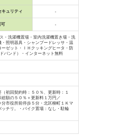
セキュリティ
-
居可
-
ース・洗濯機置場・室内洗濯機置き場・洗
機・照明器具・シャンプードレッサ・温
ローゼット・ＩＨクッキングヒータ・防
ードバンド）・インターネット無料
要（初回契約時：５０％、更新時：１
等総額の５０％＋更新料１万円／
９分市役所前停歩５分・北区柳町１Ｋマ
バッチリ。・バイク置場：なし・駐輪