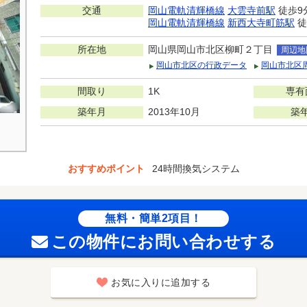
交通
岡山電軌清輝橋線
大雲寺前駅
徒歩9
岡山電軌清輝橋線
新西大寺町筋駅
徒
所在地
岡山県岡山市北区柳町２丁目
周辺地
岡山市北区の行政データ
岡山市北区
間取り
1K
専有
築年月
2013年10月
築
おすすめポイント
24時間換気システム
無料・簡単2項目！
この物件にお問い合わせする
お気に入りに追加する