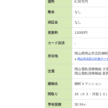
賃料
6.30万円
敷金
なし
保証金
なし
更新料
11000円
カード決済
-
岡山県岡山市北区柳
所在地
岡山市北区の行政デー
岡山電軌清輝橋線 大雲
交通
岡山電軌清輝橋線 新
建物名
柳町Ａマンション
間取り
1K（Ｋ３・洋室１０
専有面積
30.34㎡