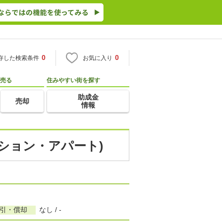
0
0
存した検索条件
お気に入り
売る
住みやすい街を探す
助成金
売却
情報
ンション・アパート)
敷引・償却
なし / -