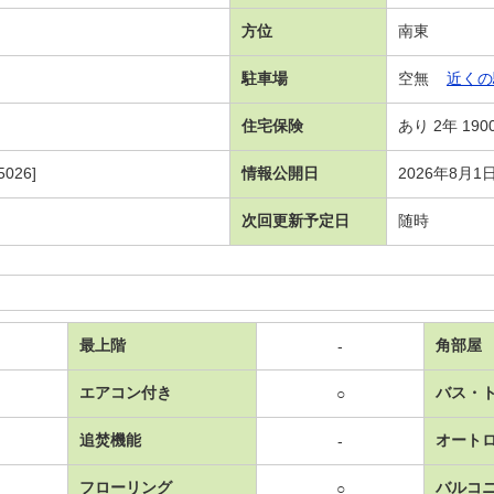
方位
南東
駐車場
空無
近くの
住宅保険
あり 2年 190
026]
情報公開日
2026年8月1
次回更新予定日
随時
最上階
角部屋
-
エアコン付き
バス・
○
追焚機能
オート
-
フローリング
バルコ
○