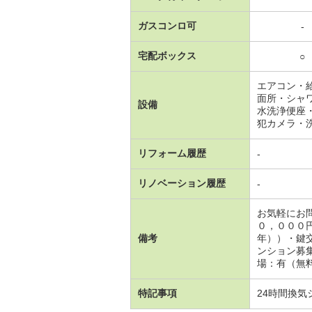
ガスコンロ可
-
宅配ボックス
○
エアコン・
面所・シャ
設備
水洗浄便座
犯カメラ・
リフォーム履歴
-
リノベーション履歴
-
お気軽にお
０，０００
備考
年））・鍵
ンション募
場：有（無料
特記事項
24時間換気