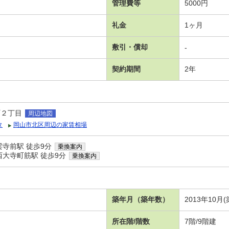
管理費等
5000円
礼金
1ヶ月
敷引・償却
-
契約期間
2年
町２丁目
周辺地図
タ
岡山市北区周辺の家賃相場
寺前駅 徒歩9分
乗換案内
西大寺町筋駅 徒歩9分
乗換案内
）
築年月（築年数）
2013年10月(
所在階/階数
7階/9階建