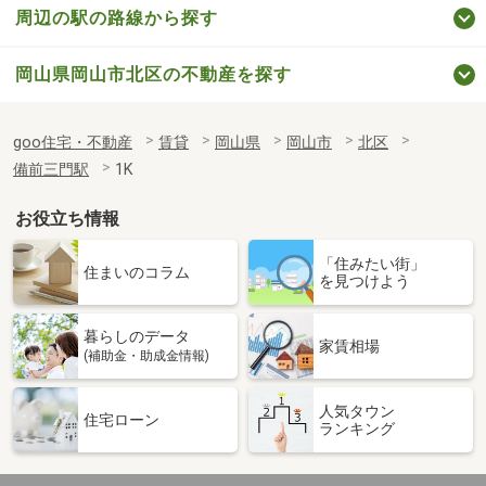
周辺の駅の路線から探す
岡山県岡山市北区の不動産を探す
goo住宅・不動産
賃貸
岡山県
岡山市
北区
備前三門駅
1K
お役立ち情報
「住みたい街」
住まいのコラム
を見つけよう
暮らしのデータ
家賃相場
(補助金・助成金情報)
人気タウン
住宅ローン
ランキング