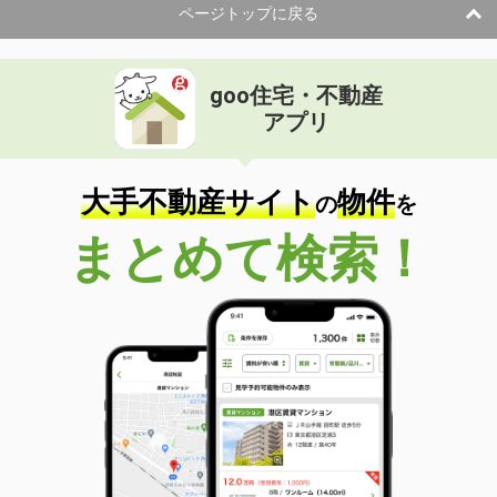
ページトップに戻る
goo住宅・不動産
アプリ
大手不動産サイト
物件
の
を
まとめて検索！