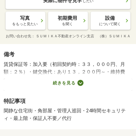
実際に物件を見学
したい
写真
初期費用
設備
をもっと見たい
を聞く
について聞く
お問い合わせ先
ＳＵＭＩＫＡ不動産オンライン支店 （株）ＳＵＭＩＫＡ
備考
賃貸保証等：加入要（初回契約時：３３，０００円、月
額：２％）・鍵交換代：あり１３，２００円～・維持費
等：２４時間管理費１，３２０円／月・管理形態／管理員
続きを見る
の勤務形態：巡回・岡山市に特化した【地域密着型】の仲
介専門店です。オンライン内見も対応可能。ご安心してお
特記事項
任せください。・バイク置場：なし・駐輪場：有・仲介手
数料：１ヶ月/エアコンクリーニング費 12320円
閑静な住宅街・角部屋・管理人巡回・24時間セキュリテ
ィ・最上階・保証人不要／代行