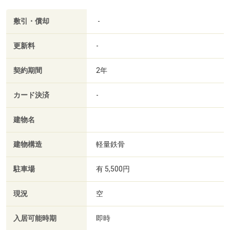
敷引・償却
-
更新料
-
契約期間
2年
カード決済
-
建物名
建物構造
軽量鉄骨
駐車場
有 5,500円
現況
空
入居可能時期
即時