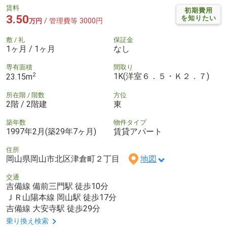
賃料
初期費用
3.50
を知りたい
/ 管理費等 3000円
万円
敷 / 礼
保証金
1ヶ月 / 1ヶ月
なし
専有面積
間取り
2
1K(洋室６．５・Ｋ２．７)
23.15m
所在階 / 階数
方位
2階 / 2階建
東
築年数
物件タイプ
1997年2月(築29年7ヶ月)
賃貸アパート
住所
岡山県岡山市北区津倉町２丁目
地図
交通
吉備線 備前三門駅 徒歩10分
ＪＲ山陽本線 岡山駅 徒歩17分
吉備線 大安寺駅 徒歩29分
乗り換え検索