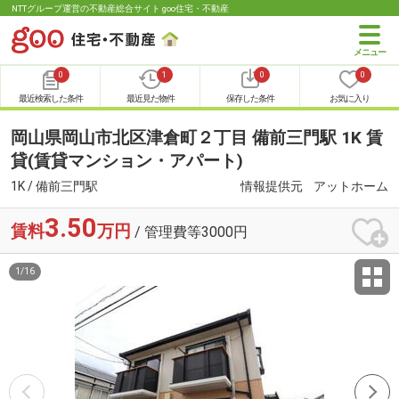
NTTグループ運営の不動産総合サイト goo住宅・不動産
0
1
0
0
最近検索した条件
最近見た物件
保存した条件
お気に入り
岡山県岡山市北区津倉町２丁目 備前三門駅 1K 賃
貸(賃貸マンション・アパート)
1K / 備前三門駅
情報提供元
アットホーム
3.50
賃料
万円
/ 管理費等3000円
1
/
16