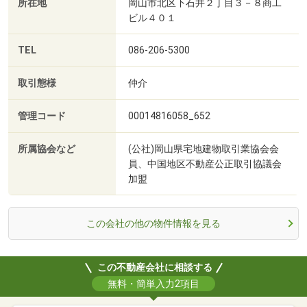
所在地
岡山市北区下石井２丁目３－８商工
ビル４０１
TEL
086-206-5300
取引態様
仲介
管理コード
00014816058_652
所属協会など
(公社)岡山県宅地建物取引業協会会
員、中国地区不動産公正取引協議会
加盟
この会社の他の物件情報を見る
この不動産会社に相談する
無料・簡単入力2項目