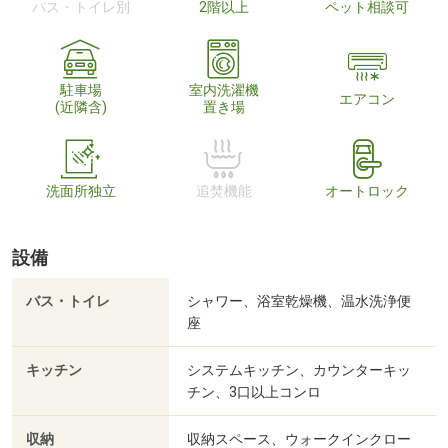
バス・トイレ別
2階以上
ペット相談可
駐車場
室内洗濯機
エアコン
(近隣含)
置き場
洗面所独立
追焚機能
オートロック
設備
バス・トイレ
シャワー、浴室乾燥機、温水洗浄便
座
キッチン
システムキッチン、カウンターキッ
チン、3口以上コンロ
収納
収納スペース、ウォークインクロー