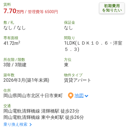
賃料
初期費用
7.70
を知りたい
/ 管理費等 6500円
万円
敷 / 礼
保証金
なし / なし
なし
専有面積
間取り
2
1LDK(ＬＤＫ１０．６・洋室
41.72m
５．３)
所在階 / 階数
方位
3階 / 3階建
東
築年数
物件タイプ
2026年3月(築1年未満)
賃貸アパート
住所
岡山県岡山市北区十日市東町
地図
交通
岡山電軌清輝橋線 清輝橋駅 徒歩23分
岡山電軌清輝橋線 東中央町駅 徒歩26分
乗り換え検索