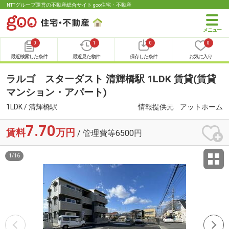
NTTグループ運営の不動産総合サイト goo住宅・不動産
0
1
0
0
最近検索した条件
最近見た物件
保存した条件
お気に入り
ラルゴ スターダスト 清輝橋駅 1LDK 賃貸(賃貸
マンション・アパート)
1LDK / 清輝橋駅
情報提供元
アットホーム
7.70
賃料
万円
/ 管理費等6500円
1
/
16