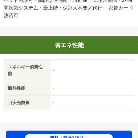
ペット相談可・閑静な住宅街・角部屋・管理人巡回・24時
事前予約で希望条件に合う物件を準備してご紹介いたしま
間換気システム・最上階・保証人不要／代行 ・家賃カード
す。・バイク置場：なし・駐輪場：有/ＩＣロック電池代
決済可
（初回） 2750円/ハウスクリーニング 60500円
省エネ性能
エネルギー消費性
-
能
断熱性能
-
目安光熱費
-
無料・簡単2項目！