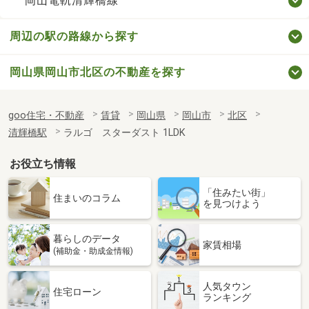
岡山電軌清輝橋線
周辺の駅の路線から探す
岡山県岡山市北区の不動産を探す
goo住宅・不動産
賃貸
岡山県
岡山市
北区
清輝橋駅
ラルゴ スターダスト 1LDK
お役立ち情報
「住みたい街」
住まいのコラム
を見つけよう
暮らしのデータ
家賃相場
(補助金・助成金情報)
人気タウン
住宅ローン
ランキング