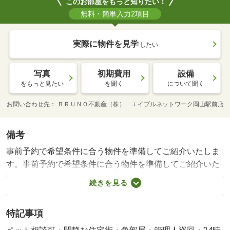
このお部屋をもっと知りたい！
無料・簡単入力2項目
実際に物件を見学
したい
写真
初期費用
設備
をもっと見たい
を聞く
について聞く
お問い合わせ先
ＢＲＵＮＯ不動産（株） エイブルネットワーク岡山駅前店
備考
事前予約で希望条件に合う物件を準備してご紹介いたしま
す。事前予約で希望条件に合う物件を準備してご紹介いた
します。・賃貸保証等：加入要（初回契約時：３５，００
続きを見る
０円、月額：１％、月額保証料：賃料等総額の１％＋８０
０円）・鍵交換代：あり１６，５００円～・ペット条件：
特記事項
小型犬可／猫可・管理形態／管理員の勤務形態：巡回・他
交通手段：ＪＲ山陽本線岡山駅バス１９分豊成停歩７分・