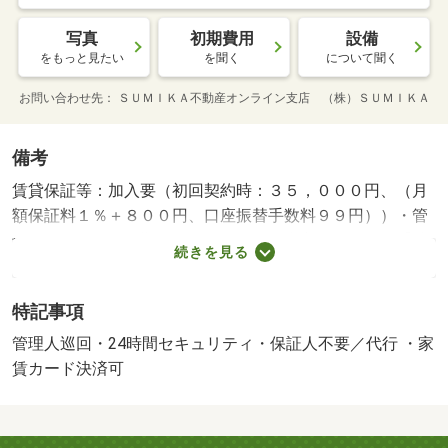
写真
初期費用
設備
をもっと見たい
を聞く
について聞く
お問い合わせ先
ＳＵＭＩＫＡ不動産オンライン支店 （株）ＳＵＭＩＫＡ
備考
賃貸保証等：加入要（初回契約時：３５，０００円、（月
額保証料１％＋８００円、口座振替手数料９９円））・管
理形態／管理員の勤務形態：巡回・岡山市に特化した【地
続きを見る
域密着型】の仲介専門店です。オンライン内見も対応可
能。ご安心してお任せください。・バイク置場：なし・駐
特記事項
輪場：有・仲介手数料：１ヶ月/ハウスクリーニング 49500
円
管理人巡回・24時間セキュリティ・保証人不要／代行 ・家
賃カード決済可