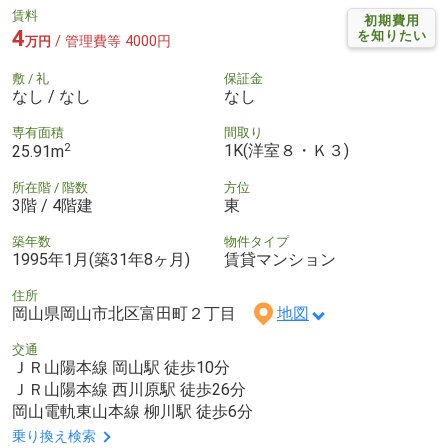
賃料
初期費用
4
を知りたい
/ 管理費等 4000円
万円
敷 / 礼
保証金
なし / なし
なし
専有面積
間取り
2
1K(洋室８・Ｋ３)
25.91m
所在階 / 階数
方位
3階 / 4階建
東
築年数
物件タイプ
1995年1月(築31年8ヶ月)
賃貸マンション
住所
岡山県岡山市北区富田町２丁目
地図
交通
ＪＲ山陽本線 岡山駅 徒歩10分
ＪＲ山陽本線 西川原駅 徒歩26分
岡山電軌東山本線 柳川駅 徒歩6分
乗り換え検索