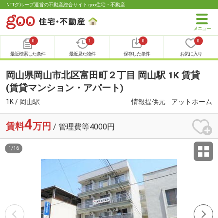
NTTグループ運営の不動産総合サイト goo住宅・不動産
0
1
0
0
最近検索した条件
最近見た物件
保存した条件
お気に入り
岡山県岡山市北区富田町２丁目 岡山駅 1K 賃貸
(賃貸マンション・アパート)
1K / 岡山駅
情報提供元
アットホーム
4
賃料
万円
/ 管理費等4000円
1
/
16