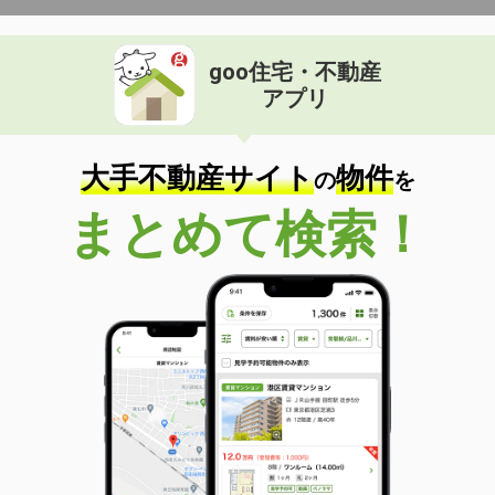
goo住宅・不動産
アプリ
大手不動産サイト
物件
の
を
まとめて検索！