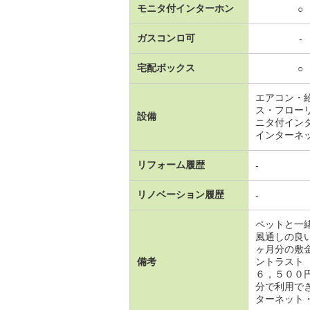
モニタ付インターホン
○
ガスコンロ可
-
宅配ボックス
○
エアコン・
ス・フロー
設備
ニタ付イン
インターネ
リフォーム履歴
-
リノベーション履歴
-
ペットと一
風通しの良
ヶ月分の敷
備考
ントラスト
６，５００
分で利用で
ターネット・