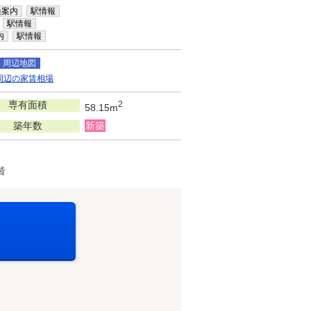
換案内
駅情報
駅情報
内
駅情報
周辺地図
周辺の家賃相場
専有面積
2
58.15m
築年数
新築
階