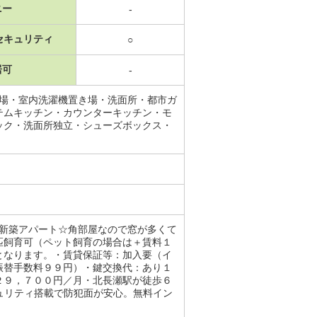
ニー
-
セキュリティ
○
居可
-
置場・室内洗濯機置き場・洗面所・都市ガ
テムキッチン・カウンターキッチン・モ
ック・洗面所独立・シューズボックス・
の新築アパート☆角部屋なので窓が多くて
匹飼育可（ペット飼育の場合は＋賃料１
となります。・賃貸保証等：加入要（イ
振替手数料９９円）・鍵交換代：あり１
２９，７００円／月・北長瀬駅が徒歩６
ュリティ搭載で防犯面が安心。無料イン