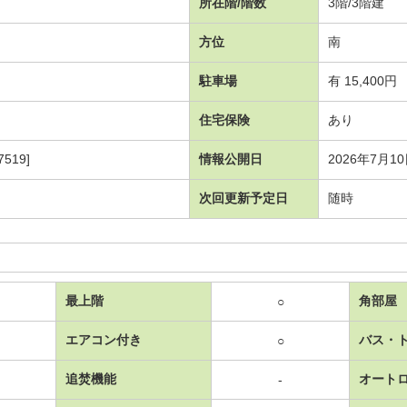
所在階/階数
3階/3階建
方位
南
駐車場
有 15,400円
住宅保険
あり
519]
情報公開日
2026年7月1
次回更新予定日
随時
最上階
角部屋
○
エアコン付き
バス・
○
追焚機能
オート
-