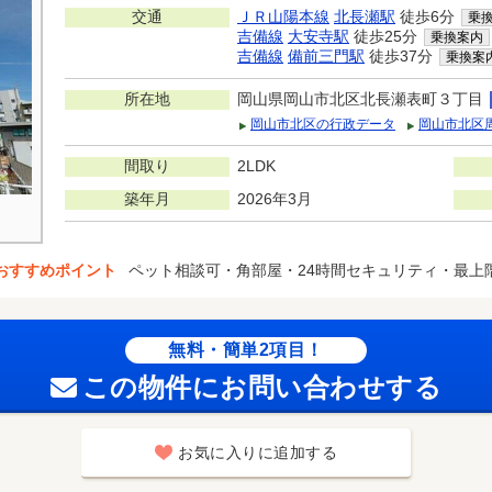
交通
ＪＲ山陽本線
北長瀬駅
徒歩6分
乗
吉備線
大安寺駅
徒歩25分
乗換案内
吉備線
備前三門駅
徒歩37分
乗換案
所在地
岡山県岡山市北区北長瀬表町３丁目
岡山市北区の行政データ
岡山市北区
間取り
2LDK
築年月
2026年3月
おすすめポイント
ペット相談可・角部屋・24時間セキュリティ・最上
無料・簡単2項目！
この物件にお問い合わせする
お気に入りに追加する