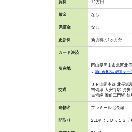
賃料
12万円
敷金
なし
保証金
なし
更新料
新賃料の1ヶ月分
カード決済
-
岡山県岡山市北区北
所在地
岡山市北区の行政デー
ＪＲ山陽本線 北長瀬駅
交通
吉備線 大安寺駅 徒歩
吉備線 備前三門駅 徒
建物名
プレミール北長瀬
間取り
2LDK（ＬＤＫ１３