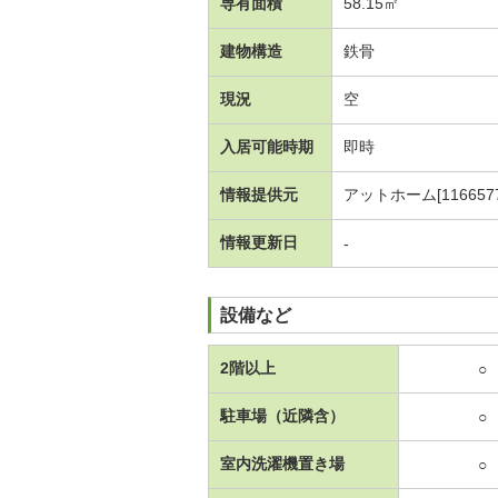
専有面積
58.15㎡
建物構造
鉄骨
現況
空
入居可能時期
即時
情報提供元
アットホーム[1166577
情報更新日
-
設備など
2階以上
○
駐車場（近隣含）
○
室内洗濯機置き場
○