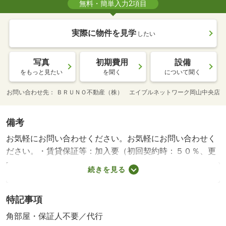
無料・簡単入力2項目
実際に物件を見学
したい
写真
初期費用
設備
をもっと見たい
を聞く
について聞く
お問い合わせ先
ＢＲＵＮＯ不動産（株） エイブルネットワーク岡山中央店
備考
お気軽にお問い合わせください。お気軽にお問い合わせく
ださい。・賃貸保証等：加入要（初回契約時：５０％、更
新時：１０，０００円、最低保証料２０，０００円 振替
続きを見る
手数料８６４円（税込）／月）・鍵交換代：あり２２，０
００円～・岡山駅徒歩８分！オートロック付きマンショ
特記事項
ン！・バイク置場：なし・駐輪場：有（無料）
角部屋・保証人不要／代行