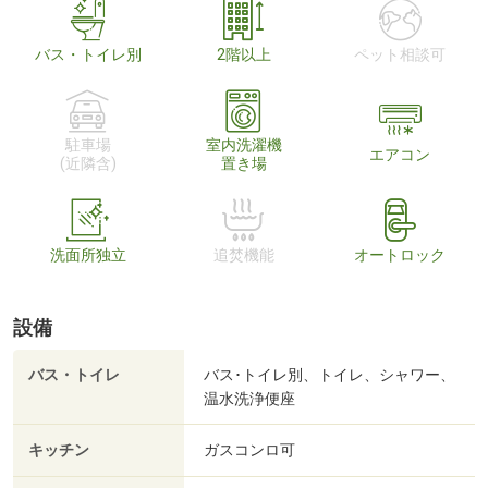
バス・トイレ別
2階以上
ペット相談可
駐車場
室内洗濯機
エアコン
(近隣含)
置き場
洗面所独立
追焚機能
オートロック
設備
バス・トイレ
バス･トイレ別、トイレ、シャワー、
温水洗浄便座
キッチン
ガスコンロ可