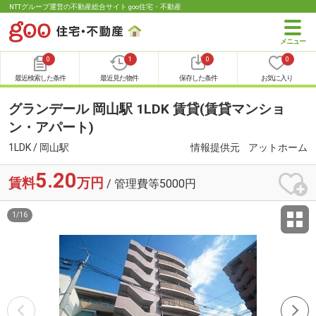
NTTグループ運営の不動産総合サイト goo住宅・不動産
0
1
0
0
最近検索した条件
最近見た物件
保存した条件
お気に入り
グランデール 岡山駅 1LDK 賃貸(賃貸マンショ
ン・アパート)
1LDK / 岡山駅
情報提供元
アットホーム
5.20
賃料
万円
/ 管理費等5000円
1
/
16