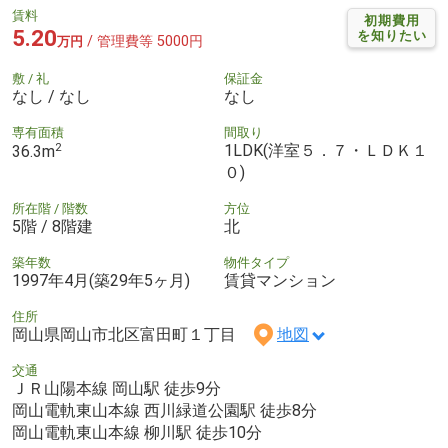
賃料
初期費用
5.20
を知りたい
/ 管理費等 5000円
万円
敷 / 礼
保証金
なし / なし
なし
専有面積
間取り
2
1LDK(洋室５．７・ＬＤＫ１
36.3m
０)
所在階 / 階数
方位
5階 / 8階建
北
築年数
物件タイプ
1997年4月(築29年5ヶ月)
賃貸マンション
住所
岡山県岡山市北区富田町１丁目
地図
交通
ＪＲ山陽本線 岡山駅 徒歩9分
岡山電軌東山本線 西川緑道公園駅 徒歩8分
岡山電軌東山本線 柳川駅 徒歩10分