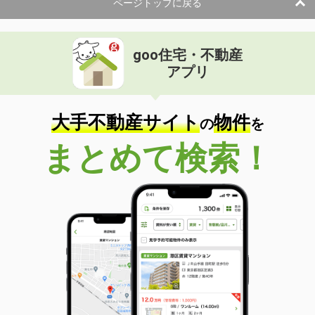
ページトップに戻る
goo住宅・不動産
アプリ
大手不動産サイト
物件
の
を
まとめて検索！