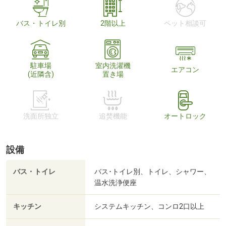
バス・トイレ別
2階以上
ペット相談可
駐車場
室内洗濯機
エアコン
(近隣含)
置き場
洗面所独立
追焚機能
オートロック
設備
バス・トイレ
バス･トイレ別、トイレ、シャワー、
温水洗浄便座
キッチン
システムキッチン、コンロ2口以上