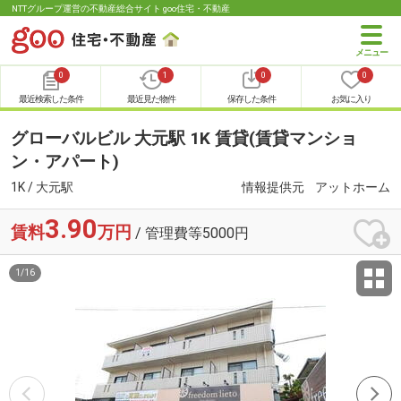
NTTグループ運営の不動産総合サイト goo住宅・不動産
0
1
0
0
最近検索した条件
最近見た物件
保存した条件
お気に入り
グローバルビル 大元駅 1K 賃貸(賃貸マンショ
ン・アパート)
1K / 大元駅
情報提供元
アットホーム
3.90
賃料
万円
/ 管理費等5000円
1
/
16