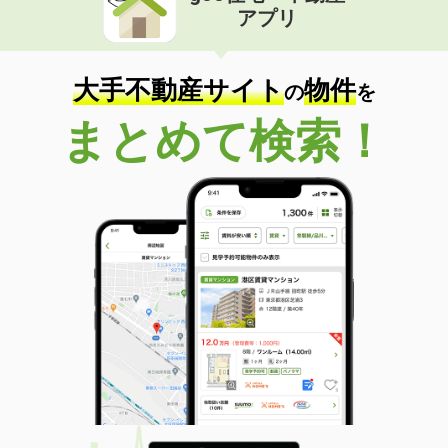
アプリ
大手不動産サイト
物件
の
を
まとめて検索！