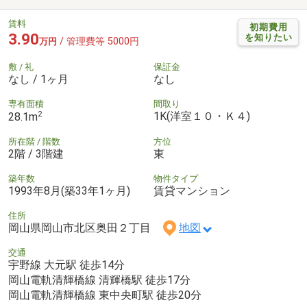
賃料
初期費用
3.90
を知りたい
/ 管理費等 5000円
万円
敷 / 礼
保証金
なし / 1ヶ月
なし
専有面積
間取り
2
1K(洋室１０・Ｋ４)
28.1m
所在階 / 階数
方位
2階 / 3階建
東
築年数
物件タイプ
1993年8月(築33年1ヶ月)
賃貸マンション
住所
岡山県岡山市北区奥田２丁目
地図
交通
宇野線 大元駅 徒歩14分
岡山電軌清輝橋線 清輝橋駅 徒歩17分
岡山電軌清輝橋線 東中央町駅 徒歩20分