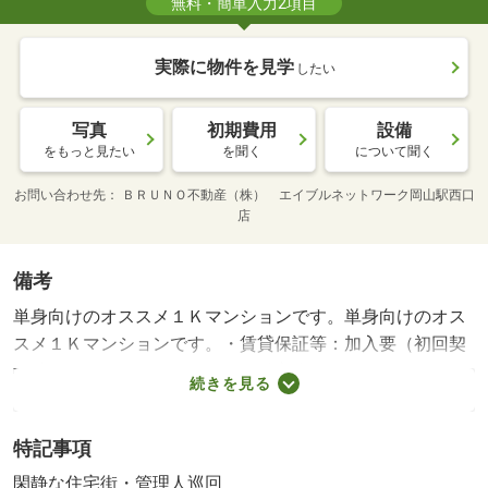
無料・簡単入力2項目
実際に物件を見学
したい
写真
初期費用
設備
をもっと見たい
を聞く
について聞く
お問い合わせ先
ＢＲＵＮＯ不動産（株） エイブルネットワーク岡山駅西口
店
備考
単身向けのオススメ１Ｋマンションです。単身向けのオス
スメ１Ｋマンションです。・賃貸保証等：加入要（初回契
約時：５０％、月額：４％）・鍵交換代：あり１８，７０
続きを見る
０円～・管理形態／管理員の勤務形態：巡回・インターネ
ット無料のオートロック付き１Ｋマンション、エアコン・
特記事項
ウォシュレットなど設備一式そろってます・バイク置場：
有・駐輪場：有/ハウスクリーニング 42900円
閑静な住宅街・管理人巡回