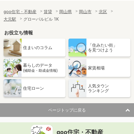
goo住宅・不動産
賃貸
岡山県
岡山市
北区
大元駅
グローバルビル 1K
お役立ち情報
「住みたい街」
住まいのコラム
を見つけよう
暮らしのデータ
家賃相場
(補助金・助成金情報)
人気タウン
住宅ローン
ランキング
ページトップに戻る
goo住宅・不動産