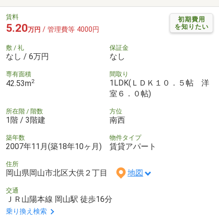
賃料
初期費用
5.20
を知りたい
/ 管理費等 4000円
万円
敷 / 礼
保証金
なし / 6万円
なし
専有面積
間取り
2
1LDK(ＬＤＫ１０．５帖 洋
42.53m
室６．０帖)
所在階 / 階数
方位
1階 / 3階建
南西
築年数
物件タイプ
2007年11月(築18年10ヶ月)
賃貸アパート
住所
岡山県岡山市北区大供２丁目
地図
交通
ＪＲ山陽本線 岡山駅 徒歩16分
乗り換え検索