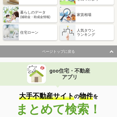
暮らしのデータ
家賃相場
(補助金・助成金情報)
人気タウン
住宅ローン
ランキング
ページトップに戻る
goo住宅・不動産
アプリ
大手不動産サイト
物件
の
を
まとめて検索！