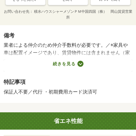
お問い合わせ先
積水ハウスシャーメゾンＰＭ中国四国（株） 岡山賃貸営業
所
備考
業者による仲介のため仲介手数料が必要です。／※家具や
車は配置イメージであり、賃貸物件には含まれません（家
具家電付等を除く）。・賃貸保証等：加入要（【個人契
続きを見る
約】 初回契約事務手数料：３３，０００円（税込）、月
額保証料：賃料等の２％、保証会社：積水ハウスシャーメ
特記事項
ゾンパートナーズ）・維持費等：町内会費月額２００円／
月・シャーメゾンライフＳＵＰＰＯＲＴ２４月額１，３２
保証人不要／代行 ・初期費用カード決済可
０円／月・駐輪場：有/鍵交換費用 13200円/クリーニング
特約料 75020円
省エネ性能