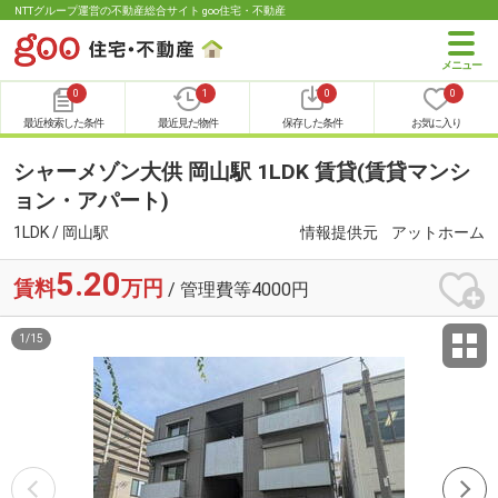
NTTグループ運営の不動産総合サイト goo住宅・不動産
0
1
0
0
最近検索した条件
最近見た物件
保存した条件
お気に入り
シャーメゾン大供 岡山駅 1LDK 賃貸(賃貸マンシ
ョン・アパート)
1LDK / 岡山駅
情報提供元
アットホーム
5.20
賃料
万円
/ 管理費等4000円
1
/
15