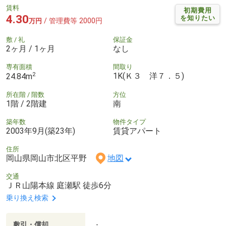
賃料
初期費用
4.30
を知りたい
/ 管理費等 2000円
万円
敷 / 礼
保証金
2ヶ月 / 1ヶ月
なし
専有面積
間取り
2
1K(Ｋ３ 洋７．５)
24.84m
所在階 / 階数
方位
1階 / 2階建
南
築年数
物件タイプ
2003年9月(築23年)
賃貸アパート
住所
岡山県岡山市北区平野
地図
交通
ＪＲ山陽本線 庭瀬駅 徒歩6分
乗り換え検索
敷引・償却
-