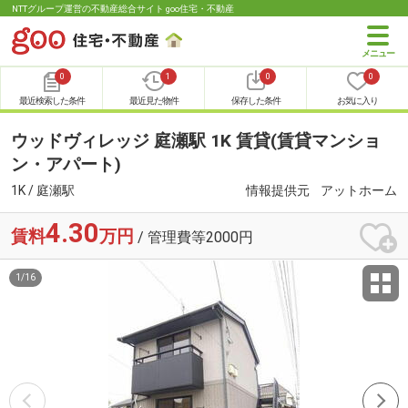
NTTグループ運営の不動産総合サイト goo住宅・不動産
0
1
0
0
最近検索した条件
最近見た物件
保存した条件
お気に入り
ウッドヴィレッジ 庭瀬駅 1K 賃貸(賃貸マンショ
ン・アパート)
1K / 庭瀬駅
情報提供元
アットホーム
4.30
賃料
万円
/ 管理費等2000円
1
/
16