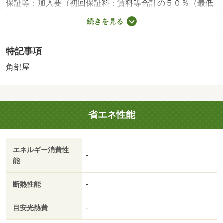
保証等：加入要（初回保証料：賃料等合計の５０％（最低
２万円）・月額保証料：賃料等合計の１％）・１フロア１
続きを見る
住戸でお隣さんもいないので音が気になりません♪床下収納
完備☆食料保存や収納に使えて便利ですよ♪・バイク置
特記事項
場：なし・駐輪場：なし/鍵交換費（課税対象） 13200円
角部屋
省エネ性能
エネルギー消費性
-
能
断熱性能
-
目安光熱費
-