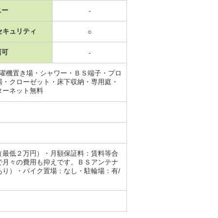
ニー
-
セキュリティ
○
居可
-
洗濯機置き場・シャワー・ＢＳ端子・プロ
場・クローゼット・床下収納・専用庭・
ターネット無料
（最低２万円）・月額保証料：賃料等合
で月々の費用も抑えです。ＢＳアンテナ
り）・バイク置場：なし・駐輪場：有/