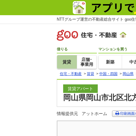
NTTグループ運営の不動産総合サイト goo
借りる
マンションを買う
店舗･
賃貸
新築
中
事業用
住宅・不動産
>
賃貸
>
中国・四国
>
岡山県
賃貸アパート
岡山県岡山市北区北方
情報提供元
アットホーム
印刷画面