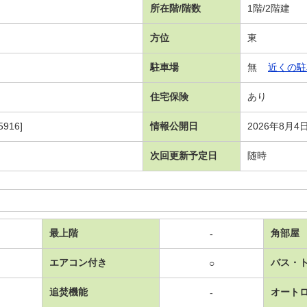
所在階/階数
1階/2階建
方位
東
駐車場
無
近くの駐
住宅保険
あり
916]
情報公開日
2026年8月4
次回更新予定日
随時
最上階
角部屋
-
エアコン付き
バス・
○
追焚機能
オート
-