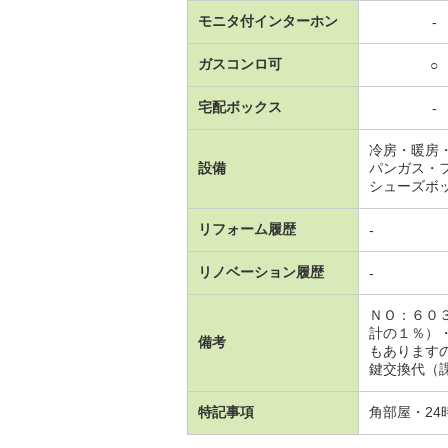
モニタ付インターホン
-
ガスコンロ可
○
宅配ボックス
-
冷房・暖房
設備
パンガス・
シューズボ
リフォーム履歴
-
リノベーション履歴
-
ＮＯ：６０
計の１％）
備考
もあります
鍵交換代（課
特記事項
角部屋・24