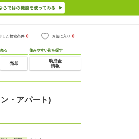
0
0
存した検索条件
お気に入り
売る
住みやすい街を探す
助成金
売却
情報
ョン・アパート)