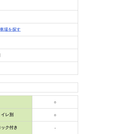
車場を探す
日
○
トイレ別
○
ロック付き
-