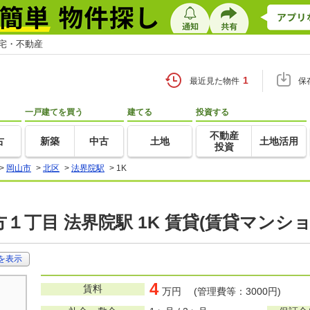
住宅・不動産
1
最近見た物件
保
一戸建てを買う
建てる
投資する
不動産
古
新築
中古
土地
土地活用
投資
>
岡山市
>
北区
>
法界院駅
>
1K
１丁目 法界院駅 1K 賃貸(賃貸マンシ
を表示
4
賃料
万円 (管理費等：3000円)