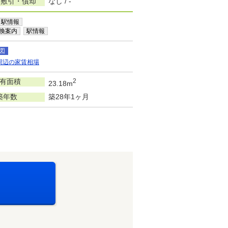
/敷引・償却
なし / -
駅情報
換案内
駅情報
図
周辺の家賃相場
有面積
2
23.18m
築年数
築28年1ヶ月