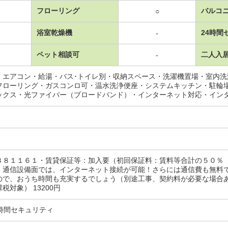
フローリング
バルコ
○
浴室乾燥機
24時間
-
ペット相談可
二人入
-
・エアコン・給湯・バス･トイレ別・収納スペース・洗濯機置場・室内
フローリング・ガスコンロ可・温水洗浄便座・システムキッチン・駐輪
ックス・光ファイバー（ブロードバンド）・インターネット対応・イン
３８１１６１・賃貸保証等：加入要（初回保証料：賃料等合計の５０％
・通信設備面では、インターネット接続が可能！さらには通信費も無料
ので、おうち時間も充実するでしょう（別途工事、契約料が必要な場合あ
税対象） 13200円
時間セキュリティ