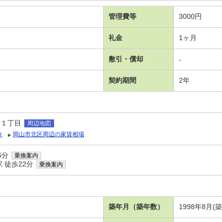
管理費等
3000円
礼金
1ヶ月
敷引・償却
-
契約期間
2年
方１丁目
周辺地図
タ
岡山市北区周辺の家賃相場
6分
乗換案内
 徒歩22分
乗換案内
）
築年月（築年数）
1998年8月(