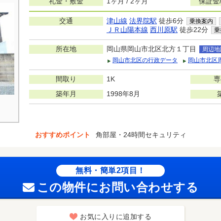
礼金・敷金
1ヶ月 / 2ヶ月
保証金
交通
津山線
法界院駅
徒歩6分
乗換案内
ＪＲ山陽本線
西川原駅
徒歩22分
乗
所在地
岡山県岡山市北区北方１丁目
周辺地
岡山市北区の行政データ
岡山市北区
間取り
1K
専
築年月
1998年8月
おすすめポイント
角部屋・24時間セキュリティ
無料・簡単2項目！
この物件にお問い合わせする
お気に入りに追加する