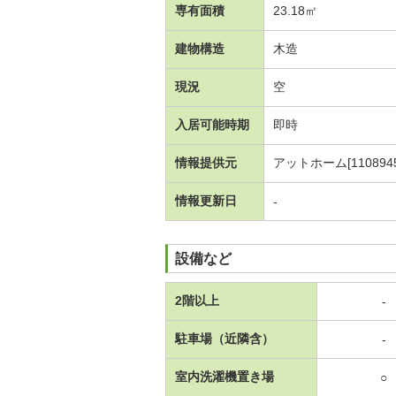
専有面積
23.18㎡
建物構造
木造
現況
空
入居可能時期
即時
情報提供元
アットホーム[1108945
情報更新日
-
設備など
2階以上
-
駐車場（近隣含）
-
室内洗濯機置き場
○