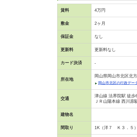
賃料
4万円
敷金
2ヶ月
保証金
なし
更新料
更新料なし
カード決済
-
岡山県岡山市北区北
所在地
岡山市北区の行政デー
津山線 法界院駅 徒歩
交通
ＪＲ山陽本線 西川原駅
建物名
間取り
1K（洋７ Ｋ３．５