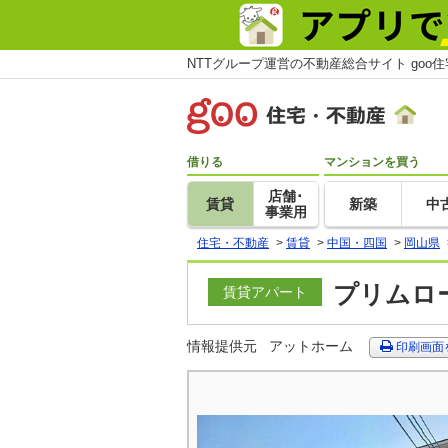
NTTグループ運営の不動産総合サイト goo
借りる
マンションを買う
店舗･
賃貸
新築
中
事業用
住宅・不動産
>
賃貸
>
中国・四国
>
岡山県
プリムロー
賃貸アパート
情報提供元
アットホーム
印刷画面