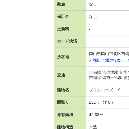
敷金
なし
保証金
なし
更新料
-
カード決済
-
岡山県岡山市北区吉
所在地
岡山市北区の行政デー
吉備線 吉備津駅 徒歩
交通
吉備線 備前一宮駅 徒
建物名
プリムローズ・Ｓ
間取り
1LDK（洋６）
専有面積
42.63㎡
建物構造
木造