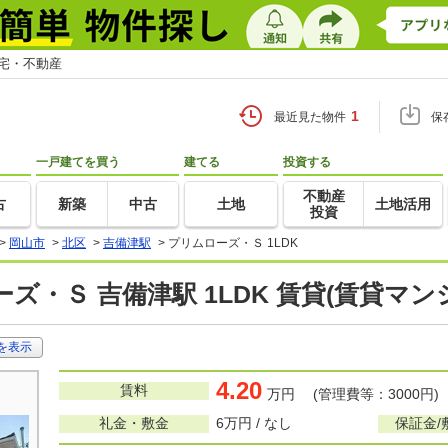
住宅・不動産
1
最近見た物件
保
一戸建てを買う
建てる
投資する
不動産
古
新築
中古
土地
土地活用
投資
>
岡山市
>
北区
>
吉備津駅
>
プリムローズ・Ｓ 1LDK
ズ・Ｓ 吉備津駅 1LDK 賃貸(賃貸マ
を表示
4.20
賃料
万円 (管理費等：3000円)
礼金・敷金
6万円 / なし
保証金/