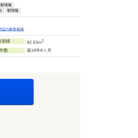
駅情報
内
駅情報
周辺の家賃相場
有面積
2
42.63m
年数
築18年6ヶ月