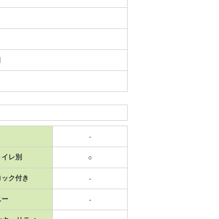
日
-
トイレ別
○
ロック付き
-
ニー
-