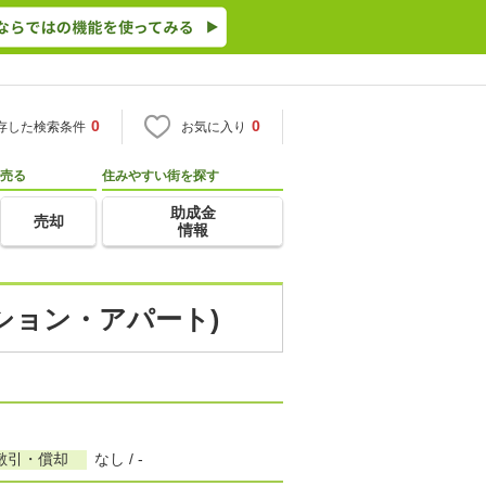
0
0
存した検索条件
お気に入り
売る
住みやすい街を探す
助成金
売却
情報
ンション・アパート)
敷引・償却
なし / -