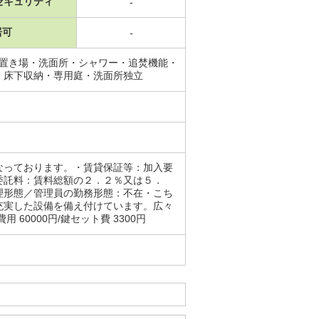
セキュリティ
-
居可
-
機置き場・洗面所・シャワー・追焚機能・
・床下収納・専用庭・洗面所独立
なっております。・賃貸保証等：加入要
委託料：賃料総額の２．２％又は５．
理形態／管理員の勤務形態：不在・こち
充実した設備を備え付けています。広々
0000円/鍵セット費 3300円