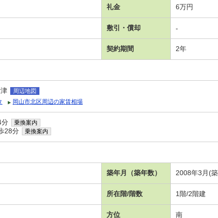
礼金
6万円
敷引・償却
-
契約期間
2年
備津
周辺地図
タ
岡山市北区周辺の家賃相場
4分
乗換案内
歩28分
乗換案内
築年月（築年数）
2008年3月(
所在階/階数
1階/2階建
方位
南