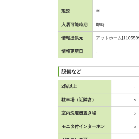
現況
空
入居可能時期
即時
情報提供元
アットホーム[1105599
情報更新日
-
設備など
2階以上
-
駐車場（近隣含）
○
室内洗濯機置き場
○
モニタ付インターホン
○