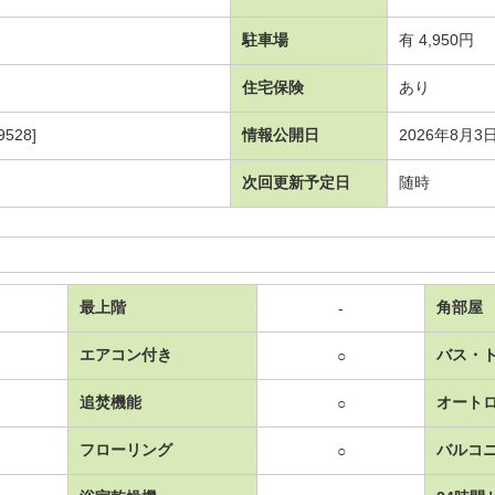
駐車場
有 4,950円
住宅保険
あり
528]
情報公開日
2026年8月3
次回更新予定日
随時
最上階
角部屋
-
エアコン付き
バス・
○
追焚機能
オート
○
フローリング
バルコ
○