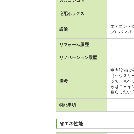
ガスコンロ可
-
宅配ボックス
-
エアコン・
設備
プロパンガ
リフォーム履歴
-
リノベーション履歴
-
室内設備は
（ハウスリ
備考
５％ ※ペ
らはＴＶイ
暮らしたい方
特記事項
省エネ性能