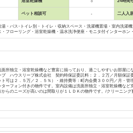
浴室乾燥機
24時間
○
ペット相談可
二人入
-
給湯・バス･トイレ別・トイレ・収納スペース・洗濯機置場・室内洗濯
ス・フローリング・浴室乾燥機・温水洗浄便座・モニタ付インターホン
洗面所独立・浴室乾燥機など豊富に揃っており、過ごしやすいお部屋に
ーブ ハウスリーブ株式会社 契約時保証委託料：２．２万／月額保証
ット可は２．５万／２．５％）・維持費等：町内会費３００円／月・管
ンターフォン付きの物件です。室内設備は洗面所独立・浴室乾燥機など
からのニーズが高いのは間取りが１ＬＤＫの物件です。/クリーニング費用 6