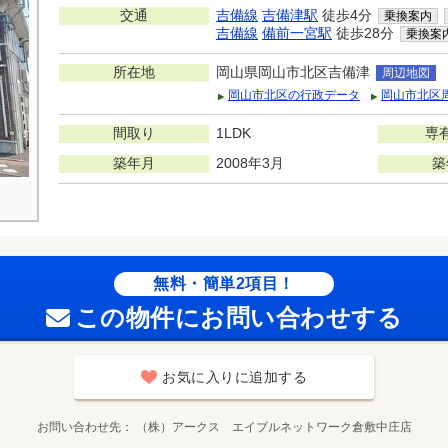
交通
吉備線
吉備津駅
徒歩4分
乗換案内
吉備線
備前一宮駅
徒歩28分
乗換案
所在地
岡山県岡山市北区吉備津
周辺地図
岡山市北区の行政データ
岡山市北区
間取り
1LDK
専
築年月
2008年3月
築
無料・簡単2項目！
この物件にお問い合わせする
お気に入りに追加する
お問い合わせ先
（株）アークス エイブルネットワーク倉敷中庄店