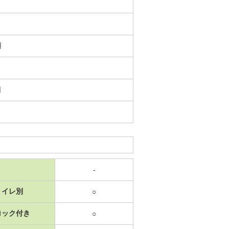
円
日
-
トイレ別
○
ロック付き
○