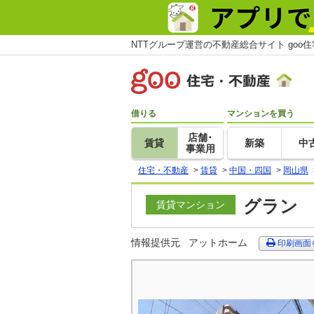
NTTグループ運営の不動産総合サイト goo
借りる
マンションを買う
店舗･
賃貸
新築
中
事業用
住宅・不動産
>
賃貸
>
中国・四国
>
岡山県
グラン 
賃貸マンション
情報提供元
アットホーム
印刷画面