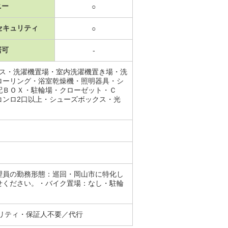
ニー
○
セキュリティ
○
居可
-
ース・洗濯機置場・室内洗濯機置き場・洗
ローリング・浴室乾燥機・照明器具・シ
配ＢＯＸ・駐輪場・クローゼット・Ｃ
コンロ2口以上・シューズボックス・光
理員の勤務形態：巡回・岡山市に特化し
せください。・バイク置場：なし・駐輪
ュリティ・保証人不要／代行