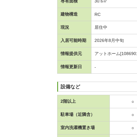
専有面積
30.6㎡
建物構造
RC
現況
居住中
入居可能時期
2026年8月中旬
情報提供元
アットホーム[1086901
情報更新日
-
設備など
2階以上
○
駐車場（近隣含）
○
室内洗濯機置き場
○