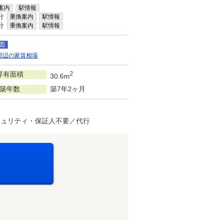
案内
駅情報
分
乗換案内
駅情報
分
乗換案内
駅情報
図
周辺の家賃相場
専有面積
2
30.6m
築年数
築7年2ヶ月
キュリティ・保証人不要／代行