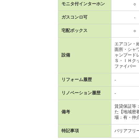
モニタ付インターホン
○
ガスコンロ可
-
宅配ボックス
○
エアコン・
面所・シャ
設備
ャンプード
Ｓ・ＩＨク
ファイバー
リフォーム履歴
-
リノベーション履歴
-
賃貸保証等
備考
た【地域密
場：有・仲介
特記事項
バリアフリ