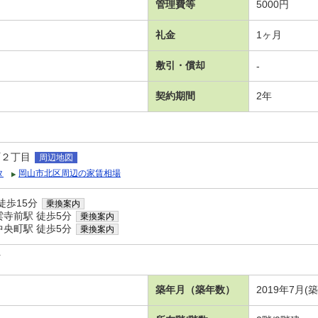
管理費等
5000円
礼金
1ヶ月
敷引・償却
-
契約期間
2年
町２丁目
周辺地図
タ
岡山市北区周辺の家賃相場
徒歩15分
乗換案内
寺前駅 徒歩5分
乗換案内
央町駅 徒歩5分
乗換案内
町
築年月（築年数）
2019年7月(