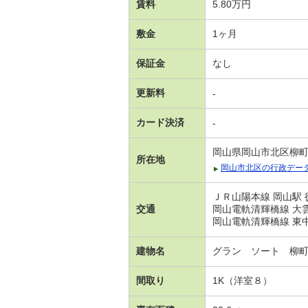
賃料
5.80万円
敷金
1ヶ月
保証金
なし
更新料
-
カード決済
-
岡山県岡山市北区柳
所在地
岡山市北区の行政デー
ＪＲ山陽本線 岡山駅 
交通
岡山電軌清輝橋線 大雲
岡山電軌清輝橋線 東中
建物名
グラン ソート 柳
間取り
1K（洋室８）