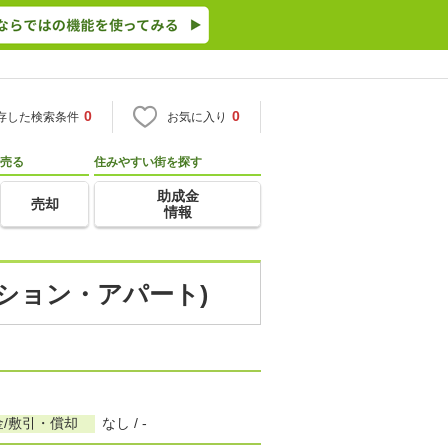
0
0
存した検索条件
お気に入り
売る
住みやすい街を探す
助成金
売却
情報
ンション・アパート)
金/敷引・償却
なし / -