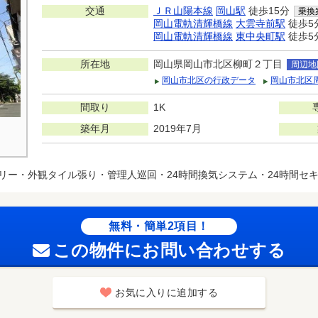
交通
ＪＲ山陽本線
岡山駅
徒歩15分
乗換
岡山電軌清輝橋線
大雲寺前駅
徒歩5
岡山電軌清輝橋線
東中央町駅
徒歩5
所在地
岡山県岡山市北区柳町２丁目
周辺地
岡山市北区の行政データ
岡山市北区
間取り
1K
築年月
2019年7月
リー・外観タイル張り・管理人巡回・24時間換気システム・24時間セ
無料・簡単2項目！
この物件にお問い合わせする
お気に入りに追加する