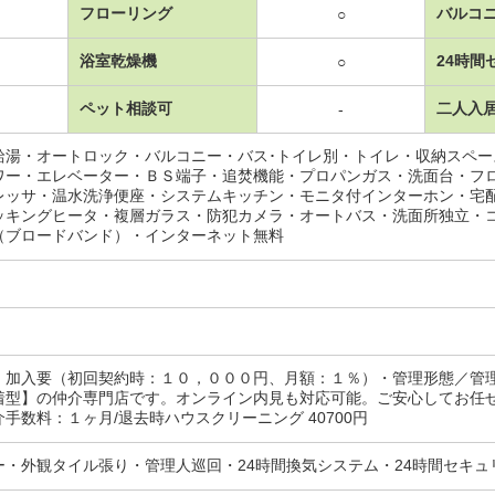
フローリング
バルコ
○
浴室乾燥機
24時間
○
ペット相談可
二人入
-
給湯・オートロック・バルコニー・バス･トイレ別・トイレ・収納スペ
ワー・エレベーター・ＢＳ端子・追焚機能・プロパンガス・洗面台・フ
レッサ・温水洗浄便座・システムキッチン・モニタ付インターホン・宅
ッキングヒータ・複層ガラス・防犯カメラ・オートバス・洗面所独立・
（ブロードバンド）・インターネット無料
：加入要（初回契約時：１０，０００円、月額：１％）・管理形態／管
着型】の仲介専門店です。オンライン内見も対応可能。ご安心してお任
手数料：１ヶ月/退去時ハウスクリーニング 40700円
ー・外観タイル張り・管理人巡回・24時間換気システム・24時間セキ