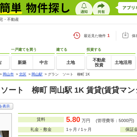
住宅・不動産
1
最近見た物件
保
一戸建てを買う
建てる
投資する
不動産
古
新築
中古
土地
土地活用
投資
>
岡山市
>
北区
>
岡山駅
>
グラン ソート 柳町 1K
ソート 柳町 岡山駅 1K 賃貸(賃貸マ
を表示
5.80
賃料
万円 (管理費等：5000円)
礼金・敷金
1ヶ月 / 1ヶ月
保証