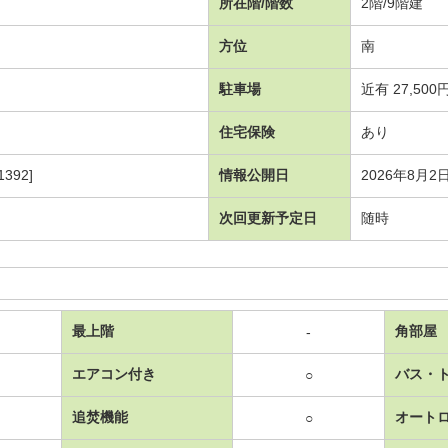
所在階/階数
2階/9階建
方位
南
駐車場
近有 27,500
住宅保険
あり
392]
情報公開日
2026年8月2
次回更新予定日
随時
最上階
角部屋
-
エアコン付き
バス・
○
追焚機能
オート
○