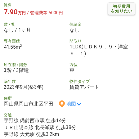
賃料
初期費用
7.90
を知りたい
/ 管理費等 5000円
万円
敷 / 礼
保証金
なし / 1ヶ月
なし
専有面積
間取り
2
1LDK(ＬＤＫ９．９・洋室
41.55m
６．１)
所在階 / 階数
方位
3階 / 3階建
東
築年数
物件タイプ
2023年9月(築3年)
賃貸アパート
住所
岡山県岡山市北区平田
地図
交通
宇野線 備前西市駅 徒歩14分
ＪＲ山陽本線 北長瀬駅 徒歩38分
宇野線 大元駅 徒歩3.2km