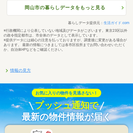
岡山市の暮らしデータをもっと見る
暮らしデータ提供元：
生活ガイド.com
※行政機関により公表していない地域及びデータがございます。東京23区以外
の政令指定都市は、市全体のデータとして表示しています。
※提供データには細心の注意を払っておりますが、調査後に変更がある場合が
あります。 最新の情報につきましては各市区役所までお問い合わせいただく
か、自治体HPなどをご確認ください。
情報の見方
お気に入りの物件を見逃さない！
プッシュ通知で
最新の物件情報が届く