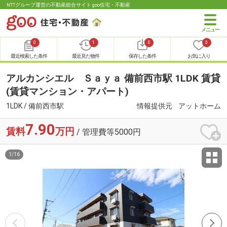
NTTグループ運営の不動産総合サイト goo住宅・不動産
0
1
0
0
最近検索した条件
最近見た物件
保存した条件
お気に入り
アルカンシエル Ｓａｙａ 備前西市駅 1LDK 賃貸
(賃貸マンション・アパート)
1LDK / 備前西市駅
情報提供元
アットホーム
7.90
賃料
万円
/ 管理費等5000円
1
/
16