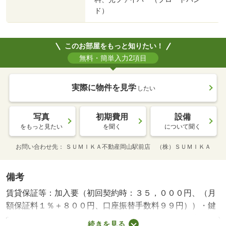
ド）
このお部屋をもっと知りたい！
無料・簡単入力2項目
実際に物件を見学
したい
写真
初期費用
設備
をもっと見たい
を聞く
について聞く
お問い合わせ先
ＳＵＭＩＫＡ不動産岡山駅前店 （株）ＳＵＭＩＫＡ
備考
賃貸保証等：加入要（初回契約時：３５，０００円、（月
額保証料１％＋８００円、口座振替手数料９９円））・鍵
交換代：あり１６，５００円～・ペット条件：小型犬可／
続きを見る