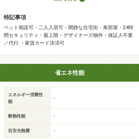
猫可・岡山市に特化した【地域密着型】の仲介専門店で
す。オンライン内見も対応可能。ご安心してお任せくださ
特記事項
い。・バイク置場：なし・駐輪場：有・仲介手数料：１ヶ
月/ICロック電池 2750円/ハウスクリーニング 60500円
ペット相談可・二人入居可・閑静な住宅街・角部屋・24時
間セキュリティ・最上階・デザイナーズ物件・保証人不要
／代行 ・家賃カード決済可
省エネ性能
エネルギー消費性
-
能
断熱性能
-
目安光熱費
-