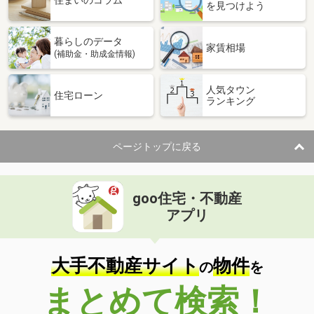
を見つけよう
暮らしのデータ
家賃相場
(補助金・助成金情報)
人気タウン
住宅ローン
ランキング
ページトップに戻る
goo住宅・不動産
アプリ
大手不動産サイト
物件
の
を
まとめて検索！