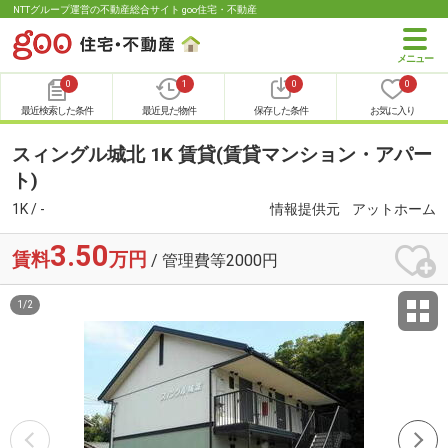
NTTグループ運営の不動産総合サイト goo住宅・不動産
0
1
0
0
最近検索した条件
最近見た物件
保存した条件
お気に入り
スィングル城北 1K 賃貸(賃貸マンション・アパー
ト)
1K / -
情報提供元
アットホーム
3.50
賃料
万円
/ 管理費等2000円
1
/
2