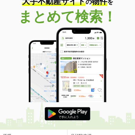
大手不動産サイト
物件
の
を
まとめて検索！