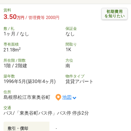
賃料
初期費用
3.50
を知りたい
/ 管理費等 2000円
万円
敷 / 礼
保証金
1ヶ月 / なし
なし
専有面積
間取り
2
1K
21.18m
所在階 / 階数
方位
1階 / 2階建
南
築年数
物件タイプ
1996年5月(築30年4ヶ月)
賃貸アパート
住所
島根県松江市東奥谷町
地図
交通
バス/「東奥谷町バス停」バス停 停歩2分
敷引・償却
-