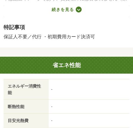
具家電付等を除く）。・賃貸保証等：加入要（【個人契
続きを見る
約】 初回契約事務手数料：３３，０００円（税込）、月
額保証料：賃料等の２％、保証会社：積水ハウスシャーメ
特記事項
ゾンパートナーズ）・維持費等：シャーメゾンライフＳＵ
ＰＰＯＲＴ２４月額１，３２０円／月・【２０２２年７
保証人不要／代行 ・初期費用カード決済可
月、２０２号室の浴室を新品に交換しました！！室内の
壁・床も張替済みです】城北通り沿い東奥谷郵便局前の１
Ｋです♪エアコン，ＣＡＴＶ，雨戸，ＴＶ付ドアホン、一口
省エネ性能
コンロ付。・駐輪場：なし・仲介手数料：１．１ヶ月/室内
清掃費用 52800円/鍵交換費用 13200円/エアコンクリーニ
ング費用(退去時) 12320円
エネルギー消費性
-
能
断熱性能
-
目安光熱費
-