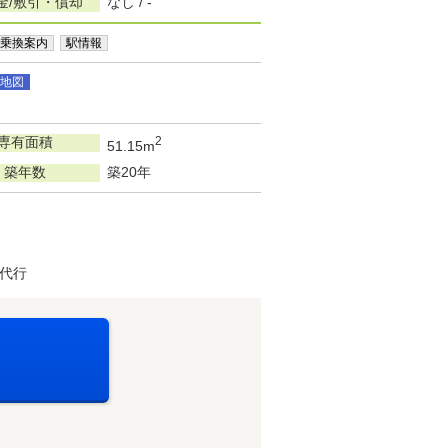
金/敷引・償却
なし / -
乗換案内
駅情報
地図
専有面積
2
51.15m
築年数
築20年
代行