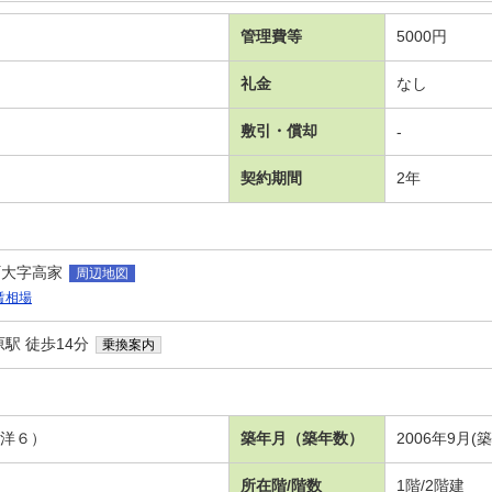
管理費等
5000円
礼金
なし
敷引・償却
-
契約期間
2年
町大字高家
周辺地図
賃相場
駅 徒歩14分
乗換案内
、洋６）
築年月（築年数）
2006年9月(築
所在階/階数
1階/2階建