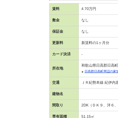
賃料
4.70万円
敷金
なし
保証金
なし
更新料
新賃料の1ヶ月分
カード決済
-
和歌山県日高郡日高
所在地
日高郡日高町周辺の家
交通
ＪＲ紀勢本線 紀伊内原
建物名
間取り
2DK（ＤＫ９、洋６
専有面積
51.15㎡