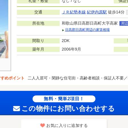
礼金・敷金
なし / なし
保証
交通
ＪＲ紀勢本線
紀伊内原駅
徒歩14分
所在地
和歌山県日高郡日高町大字高家
周辺
日高郡日高町周辺の家賃相場
間取り
2DK
築年月
2006年9月
すすめポイント
二人入居可・閑静な住宅街・高齢者相談・保証人不要／
無料・簡単2項目！
この物件にお問い合わせする
お気に入りに追加する