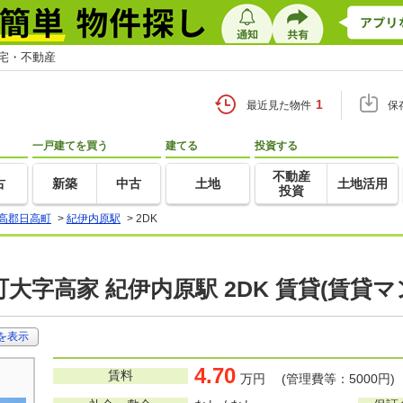
住宅・不動産
1
最近見た物件
保
一戸建てを買う
建てる
投資する
不動産
古
新築
中古
土地
土地活用
投資
高郡日高町
>
紀伊内原駅
>
2DK
大字高家 紀伊内原駅 2DK 賃貸(賃貸
を表示
4.70
賃料
万円 (管理費等：5000円)