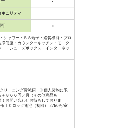
ニー
-
セキュリティ
-
居可
○
場・シャワー・ＢＳ端子・追焚機能・プロ
洗浄便座・カウンターキッチン・モニタ
キー・シューズボックス・インターネッ
・クリーニング費減額 ※個人契約に限
％＋８００円／月（その他商品あ
額！お問い合わせお待ちしておりま
/ＩＣロック電池（初回） 2750円/室