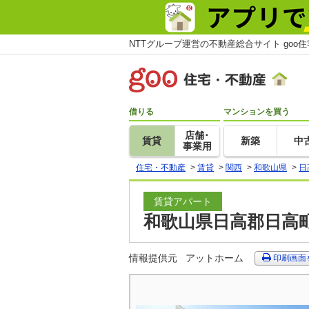
NTTグループ運営の不動産総合サイト goo
借りる
マンションを買う
店舗･
賃貸
新築
中
事業用
住宅・不動産
>
賃貸
>
関西
>
和歌山県
>
日
賃貸アパート
和歌山県日高郡日高町
情報提供元
アットホーム
印刷画面