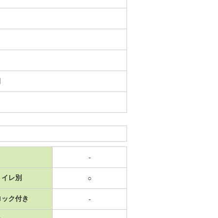
日
-
トイレ別
○
ロック付き
-