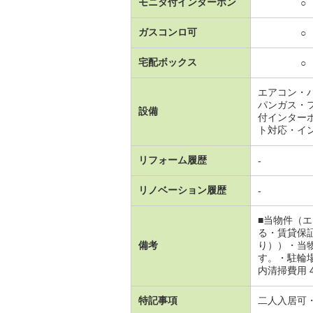
モニタ付インターホン
○
ガスコンロ可
○
宅配ボックス
○
エアコン・
パンガス・
設備
付インター
ト対応・イ
リフォーム履歴
-
リノベーション履歴
-
■当物件（
る・賃貸保
備考
り））・当
す。・駐輪場
内清掃費用 4
特記事項
二人入居可