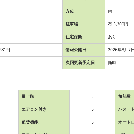
方位
南
駐車場
有 3,300円
住宅保険
あり
319]
情報公開日
2026年8月7
次回更新予定日
随時
最上階
角部屋
-
エアコン付き
バス・
○
追焚機能
オート
○