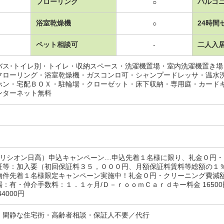
フローリング
バルコ
○
浴室乾燥機
24時間
○
ペット相談可
二人入
-
バス･トイレ別・トイレ・収納スペース・洗濯機置場・室内洗濯機置き
フローリング・浴室乾燥機・ガスコンロ可・シャンプードレッサ・温水
ホン・宅配ＢＯＸ・駐輪場・クローゼット・床下収納・専用庭・カード
ンターネット無料
エリシオン日高）申込キャンペーン…申込先着１名様に限り、礼金０円
証等：加入要（初回保証料３５，０００円、月額保証料賃料等総額の１
物件先着１名様限定キャンペーン実施中！礼金０円・クリーニング費減
：有・仲介手数料：１．１ヶ月/Ｄ－ｒｏｏｍＣａｒｄキー料金 16500円
4000円
・閑静な住宅街・高齢者相談・保証人不要／代行