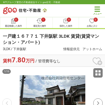
NTTグループ運営の不動産総合サイト goo住宅・不動産
0
1
0
0
最近検索した条件
最近見た物件
保存した条件
お気に入り
一戸建１６７７１ 下井阪駅 3LDK 賃貸(賃貸マン
ション・アパート)
3LDK / 下井阪駅
情報提供元
アットホーム
7.80
賃料
万円
/ 管理費等なし
1
/
16