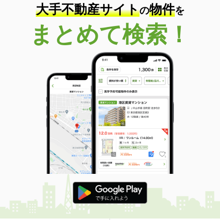
大手不動産サイト
物件
の
を
まとめて検索！