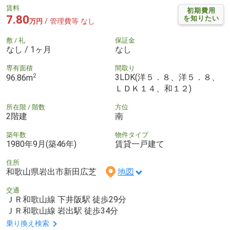
賃料
初期費用
7.80
を知りたい
/ 管理費等 なし
万円
敷 / 礼
保証金
なし / 1ヶ月
なし
専有面積
間取り
2
3LDK(洋５．８、洋５．８、
96.86m
ＬＤＫ１４、和１２)
所在階 / 階数
方位
2階建
南
築年数
物件タイプ
1980年9月(築46年)
賃貸一戸建て
住所
和歌山県岩出市新田広芝
地図
交通
ＪＲ和歌山線 下井阪駅 徒歩29分
ＪＲ和歌山線 岩出駅 徒歩34分
乗り換え検索