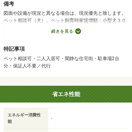
備考
図面や設備が現況と異なる場合は、現況優先と致します。
ペット相談可（犬）。ペット飼育時家賃増額：小型犬３０
００円・大型犬４０００円、敷金１ヶ月要。※指定期間未
続きを見る
満の解約は違約金要。リフォーム済みの戸建て賃貸。白を
たくさん取込んだ明るい室内。スグにご内見可能♪まずは実
特記事項
際にご覧ください！お部屋のご案内は、和歌山一紹介でき
る物件が多い【賃貸住宅センター】にお任せください！・
ペット相談可・二人入居可・閑静な住宅街・駐車場2台
賃貸保証等：加入要（保証会社加入要（実費）。）・他交
分・保証人不要／代行
通手段：ＪＲ阪和線紀伊駅バス１５分東坂本停歩４分・駐
車場３台無料★ペット相談可能な３ＬＤＫの戸建て賃貸
♪ リフォーム済みの戸建て賃貸。白をたくさん取込んだ明
省エネ性能
るい室内。 スグにご内見可能♪ お部屋のご案内は【賃貸
住宅センター】にお任せください！・仲介手数料：１．１
ヶ月
エネルギー消費性
-
能