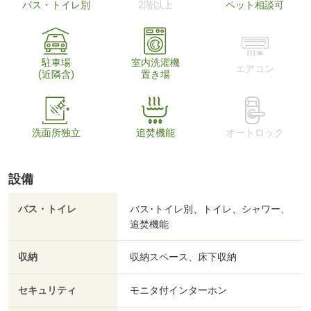
バス・トイレ別
2階以上
ペット相談可
駐車場
室内洗濯機
エアコン
(近隣含)
置き場
洗面所独立
追焚機能
オートロック
設備
バス・トイレ
バス･トイレ別、トイレ、シャワー、
追焚機能
収納
収納スペース、床下収納
セキュリティ
モニタ付インターホン