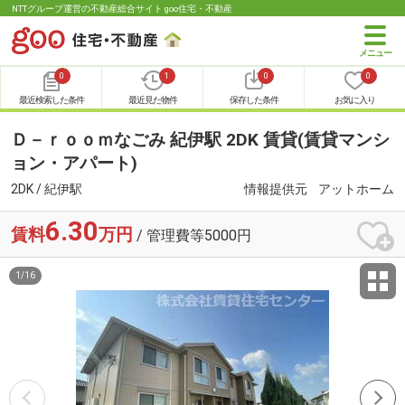
NTTグループ運営の不動産総合サイト goo住宅・不動産
0
1
0
0
最近検索した条件
最近見た物件
保存した条件
お気に入り
Ｄ－ｒｏｏｍなごみ 紀伊駅 2DK 賃貸(賃貸マンシ
ョン・アパート)
2DK / 紀伊駅
情報提供元
アットホーム
6.30
賃料
万円
/ 管理費等5000円
1
/
16