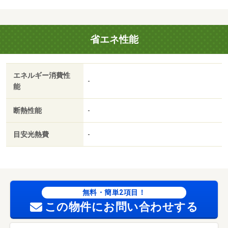
代 71500円/カードキー発行料 16500円
省エネ性能
エネルギー消費性
-
能
断熱性能
-
目安光熱費
-
無料・簡単2項目！
この物件にお問い合わせする