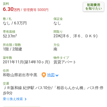
賃料
初期費用
6.30
を知りたい
/ 管理費等 5000円
万円
敷 / 礼
保証金
なし / 6.3万円
なし
専有面積
間取り
2
2DK(洋６、洋６、ＤＫ９)
52.37m
所在階 / 階数
方位
1階 / 2階建
南
築年数
物件タイプ
2011年11月(築14年10ヶ月)
賃貸アパート
住所
和歌山県岩出市中黒
地図
交通
ＪＲ阪和線 紀伊駅 バス10分/「相谷らんかん橋」バス停 停
歩9分
乗り換え検索