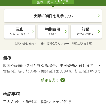
無料・簡単入力2項目
実際に物件を見学
したい
写真
初期費用
設備
をもっと見たい
を聞く
について聞く
お問い合わせ先
（株）賃貸住宅センター 和歌山駅前本店
備考
図面や設備が現況と異なる場合、現況優先と致します。・
賃貸保証等：加入要（機関保証加入必須。初回保証料３５
０００円、月額保証料賃料等総額の１％＋８００円／）・
続きを見る
インターネット使用料不要♪ 不在時に便利な宅配ＢＯＸ完
備★ 玄関錠はカードキータイプを採用！ 初期費用の交
特記事項
渉は、賃貸住宅センターまで！！ お問い合わせやご相談
はお気軽に☆・駐輪場：有・仲介手数料：１．１ヶ月/美装
二人入居可・角部屋・保証人不要／代行