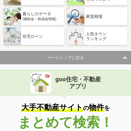
暮らしのデータ
家賃相場
(補助金・助成金情報)
人気タウン
住宅ローン
ランキング
ページトップに戻る
goo住宅・不動産
アプリ
大手不動産サイト
物件
の
を
まとめて検索！