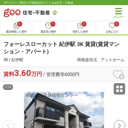
NTTグループ運営の不動産総合サイト goo住宅・不動産
0
1
0
0
最近検索した条件
最近見た物件
保存した条件
お気に入り
フォーレスローカット 紀伊駅 3K 賃貸(賃貸マン
ション・アパート)
3K / 紀伊駅
情報提供元
アットホーム
3.60
賃料
万円
/ 管理費等6000円
1
/
16