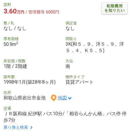
賃料
初期費用
3.60
を知りたい
/ 管理費等 6000円
万円
敷 / 礼
保証金
なし / なし
なし
専有面積
間取り
2
3K(和５．９、洋５．９、洋
50.9m
５．４、Ｋ５．５)
所在階 / 階数
方位
1階 / 2階建
南
築年数
物件タイプ
1998年1月(築28年8ヶ月)
賃貸アパート
住所
和歌山県岩出市金池
地図
交通
ＪＲ阪和線 紀伊駅 バス10分/「相谷らんかん橋」バス停 停
歩7分
乗り換え検索