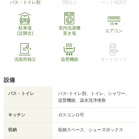
バス・トイレ別
2階以上
ペット相談可
駐車場
室内洗濯機
エアコン
(近隣含)
置き場
洗面所独立
追焚機能
オートロック
設備
バス・トイレ
バス･トイレ別、トイレ、シャワー、
追焚機能、温水洗浄便座
キッチン
ガスコンロ可
収納
収納スペース、シューズボックス