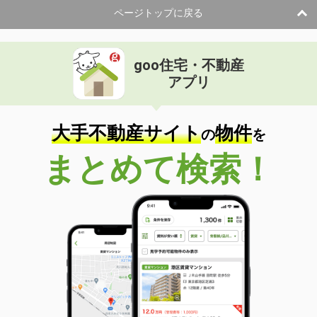
ページトップに戻る
goo住宅・不動産
アプリ
大手不動産サイト
物件
の
を
まとめて検索！