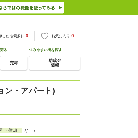
0
0
存した検索条件
お気に入り
売る
住みやすい街を探す
助成金
売却
情報
ション・アパート)
敷引・償却
なし / -