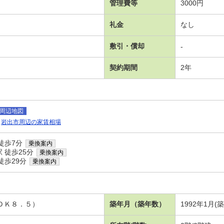
管理費等
3000円
礼金
なし
敷引・償却
-
契約期間
2年
周辺地図
岩出市周辺の家賃相場
徒歩7分
乗換案内
 徒歩25分
乗換案内
徒歩29分
乗換案内
ＬＤＫ８．５）
築年月（築年数）
1992年1月(