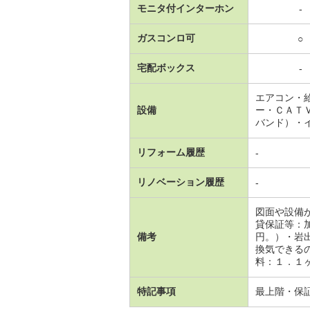
モニタ付インターホン
-
ガスコンロ可
○
宅配ボックス
-
エアコン・
設備
ー・ＣＡＴ
バンド）・
リフォーム履歴
-
リノベーション履歴
-
図面や設備
貸保証等：
備考
円。）・岩
換気できる
料：１．１
特記事項
最上階・保