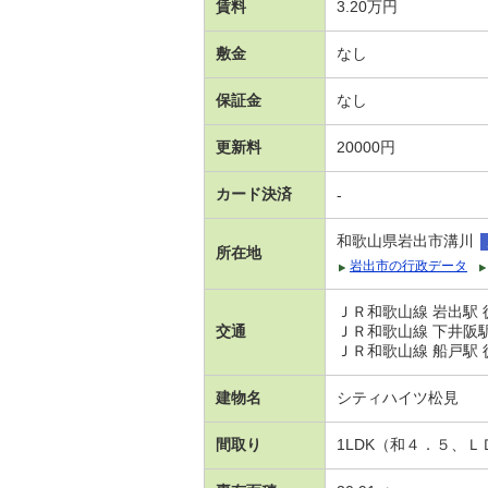
賃料
3.20万円
敷金
なし
保証金
なし
更新料
20000円
カード決済
-
和歌山県岩出市溝川
所在地
岩出市の行政データ
ＪＲ和歌山線 岩出駅 
交通
ＪＲ和歌山線 下井阪駅
ＪＲ和歌山線 船戸駅 
建物名
シティハイツ松見
間取り
1LDK（和４．５、