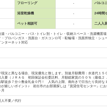
フローリング
バルコ
-
浴室乾燥機
24時間
-
ペット相談可
二人入
-
給湯・バルコニー・バス･トイレ別・トイレ・収納スペース・洗濯機置
Ｖ・プロパンガス・洗面台・ガスコンロ可・駐輪場・洗面所独立・シュ
インターネット対応
が現況と異なる場合、現況優先と致します。別途月額費用：水道代１５
加入要（ＪＲＡＧ 初回保証会社委託料、月額総家賃の５０％（最低２
出駅徒歩７分☆敷金礼金０円！ 人気の上階、南向きで日当たり良好な
のが嬉しいポイント♪ 岩出市のお部屋探しは『賃貸住宅センター』に
ヶ月
証人不要／代行