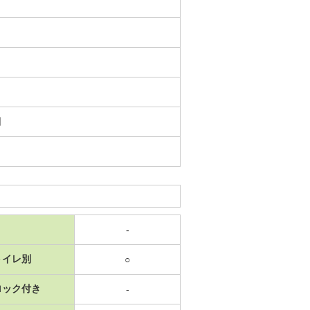
日
-
トイレ別
○
ロック付き
-