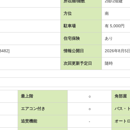
所在階/階数
2階/2階建
方位
南
駐車場
有 5,000円
住宅保険
あり
482]
情報公開日
2026年8月5
次回更新予定日
随時
最上階
角部屋
○
エアコン付き
バス・
○
追焚機能
オート
-