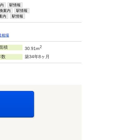
内
駅情報
換案内
駅情報
案内
駅情報
賃相場
面積
2
30.91m
年数
築34年8ヶ月