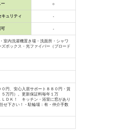
ニー
○
セキュリティ
-
居可
-
場・室内洗濯機置き場・洗面所・シャワ
ーズボックス・光ファイバー（ブロード
００円、安心入居サポート８８０円・賃
．５万円）。更新保証料毎年１万
１ＬＤＫ！ キッチン・浴室に窓があり
お任せ下さい！・駐輪場：有・仲介手数