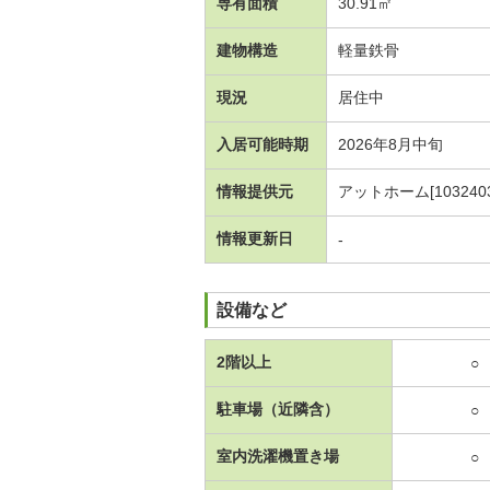
専有面積
30.91㎡
建物構造
軽量鉄骨
現況
居住中
入居可能時期
2026年8月中旬
情報提供元
アットホーム[1032403
情報更新日
-
設備など
2階以上
○
駐車場（近隣含）
○
室内洗濯機置き場
○