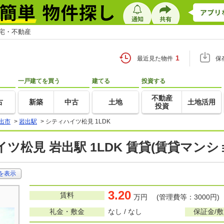
住宅・不動産
1
最近見た物件
保
一戸建てを買う
建てる
投資する
不動産
古
新築
中古
土地
土地活用
投資
出市
>
岩出駅
>
シティハイツ松見 1LDK
ツ松見 岩出駅 1LDK 賃貸(賃貸マン
を表示
3.20
賃料
万円 (管理費等：3000円)
礼金・敷金
なし / なし
保証金/