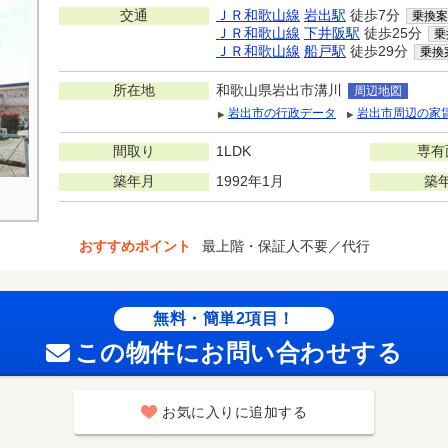
交通
ＪＲ和歌山線
岩出駅
徒歩7分
乗換案
ＪＲ和歌山線
下井阪駅
徒歩25分
乗
ＪＲ和歌山線
船戸駅
徒歩29分
乗換
所在地
和歌山県岩出市溝川
周辺地図
岩出市の行政データ
岩出市周辺の家
間取り
1LDK
専有
築年月
1992年1月
築
おすすめポイント
最上階・保証人不要／代行
無料・簡単2項目！
この物件にお問い合わせする
お気に入りに追加する