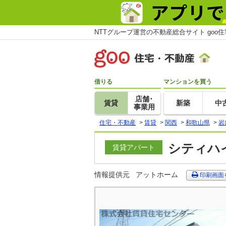
NTTグループ運営の不動産総合サイト goo
借りる
マンションを買う
店舗･
賃貸
新築
中
事業用
住宅・不動産
>
賃貸
>
関西
>
和歌山県
>
岩
シティハイ
賃貸アパート
情報提供元
アットホーム
印刷画面