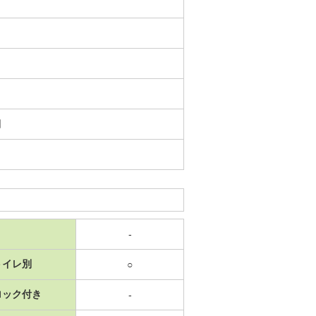
日
-
トイレ別
○
ロック付き
-