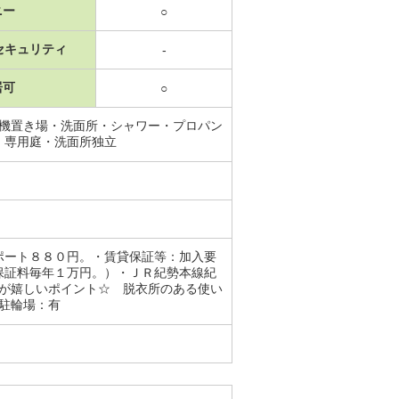
ニー
○
セキュリティ
-
居可
○
濯機置き場・洗面所・シャワー・プロパン
・専用庭・洗面所独立
ポート８８０円。・賃貸保証等：加入要
保証料毎年１万円。）・ＪＲ紀勢本線紀
のが嬉しいポイント☆ 脱衣所のある使い
・駐輪場：有