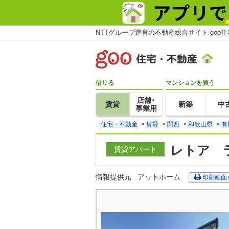
NTTグループ運営の不動産総合サイト goo
借りる
マンションを買う
店舗･
賃貸
新築
中
事業用
住宅・不動産
>
賃貸
>
関西
>
和歌山県
>
有
レトア ラ
賃貸アパート
情報提供元
アットホーム
印刷画面