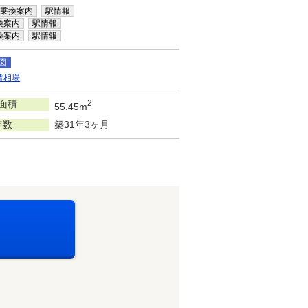
乗換案内
駅情報
換案内
駅情報
換案内
駅情報
図
賃相場
面積
2
55.45m
年数
築31年3ヶ月