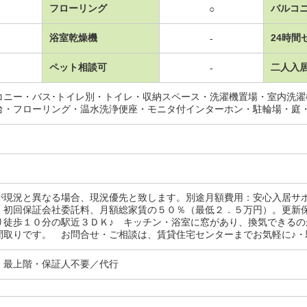
フローリング
バルコ
○
浴室乾燥機
24時間
-
ペット相談可
二人入
-
コニー・バス･トイレ別・トイレ・収納スペース・洗濯機置場・室内洗
台・フローリング・温水洗浄便座・モニタ付インターホン・駐輪場・庭
が現況と異なる場合、現況優先と致します。別途月額費用：安心入居サ
 初回保証会社委託料、月額総家賃の５０％（最低２．５万円）。更新
り徒歩１０分の駅近３ＤＫ♪ キッチン・浴室に窓があり、換気できる
間取りです。 お問合せ・ご相談は、賃貸住宅センターまでお気軽に♪
・最上階・保証人不要／代行