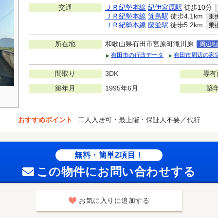
交通
ＪＲ紀勢本線
紀伊宮原駅
徒歩10分
ＪＲ紀勢本線
箕島駅
徒歩4.1km
乗
ＪＲ紀勢本線
藤並駅
徒歩5.2km
乗
所在地
和歌山県有田市宮原町滝川原
周辺地
有田市の行政データ
有田市周辺の家
間取り
3DK
専有
築年月
1995年6月
築
おすすめポイント
二人入居可・最上階・保証人不要／代行
無料・簡単2項目！
この物件にお問い合わせする
お気に入りに追加する