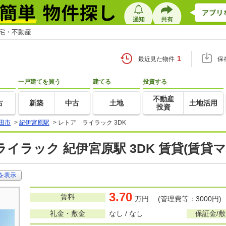
住宅・不動産
1
最近見た物件
保
一戸建てを買う
建てる
投資する
不動産
古
新築
中古
土地
土地活用
投資
田市
>
紀伊宮原駅
>
レトア ライラック 3DK
イラック 紀伊宮原駅 3DK 賃貸(賃貸
を表示
3.70
賃料
万円 (管理費等：3000円)
礼金・敷金
なし / なし
保証金/