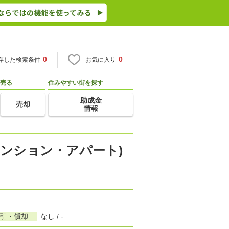
0
0
存した検索条件
お気に入り
売る
住みやすい街を探す
助成金
売却
情報
マンション・アパート)
敷引・償却
なし / -