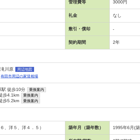
管理費等
3000円
礼金
なし
敷引・償却
-
契約期間
2年
町滝川原
周辺地図
有田市周辺の家賃相場
駅 徒歩10分
乗換案内
歩4.1km
乗換案内
歩5.2km
乗換案内
和６、洋５、洋４．５）
築年月（築年数）
1995年6月(