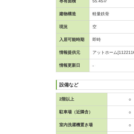
専有面積
55.45㎡
建物構造
軽量鉄骨
現況
空
入居可能時期
即時
情報提供元
アットホーム[1122116
情報更新日
-
設備など
2階以上
○
駐車場（近隣含）
○
室内洗濯機置き場
○