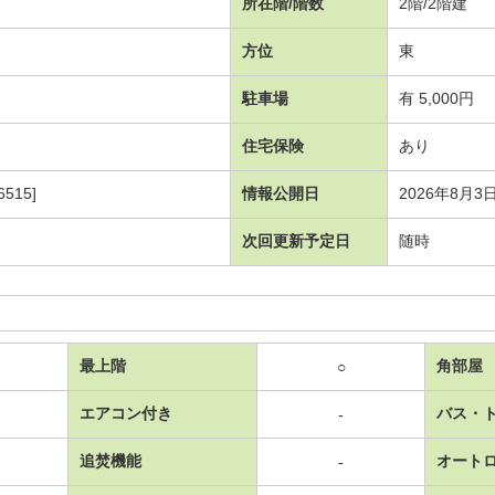
所在階/階数
2階/2階建
方位
東
駐車場
有 5,000円
住宅保険
あり
515]
情報公開日
2026年8月3
次回更新予定日
随時
最上階
角部屋
○
エアコン付き
バス・
-
追焚機能
オート
-