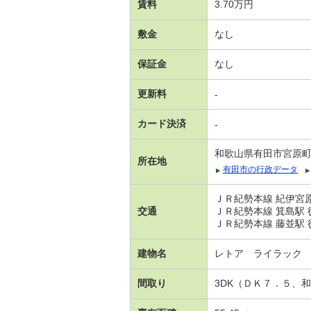
賃料
3.70万円
敷金
なし
保証金
なし
更新料
-
カード決済
-
和歌山県有田市宮原
所在地
有田市の行政データ
ＪＲ紀勢本線 紀伊宮原
交通
ＪＲ紀勢本線 箕島駅 徒
ＪＲ紀勢本線 藤並駅 徒
建物名
レトア ライラック
間取り
3DK（ＤＫ７．５、