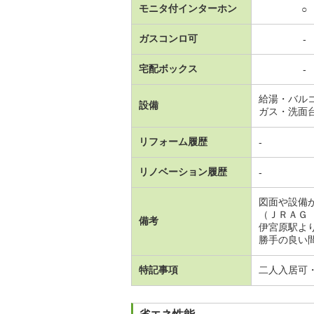
モニタ付インターホン
○
ガスコンロ可
-
宅配ボックス
-
給湯・バル
設備
ガス・洗面
リフォーム履歴
-
リノベーション履歴
-
図面や設備
（ＪＲＡＧ
備考
伊宮原駅よ
勝手の良い
特記事項
二人入居可