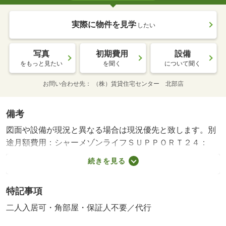
実際に物件を見学
したい
写真
初期費用
設備
をもっと見たい
を聞く
について聞く
お問い合わせ先
（株）賃貸住宅センター 北部店
備考
図面や設備が現況と異なる場合は現況優先と致します。別
途月額費用：シャーメゾンライフＳＵＰＰＯＲＴ２４：
１，３２０円駐車場ご利用時、敷金８，８００円が必要と
続きを見る
なります。・賃貸保証等：加入要（保証人不要システム：
保証料は月額賃料等お支払相当額２％、契約時事務手数料
特記事項
３３０００円）・鍵交換代：あり１６，５００円～・他交
通手段：ＪＲ阪和線和歌山駅バス３０分和歌浦停歩７分・
二人入居可・角部屋・保証人不要／代行
インターネット使用料不要♪ 積水ハウス施工の賃貸物件