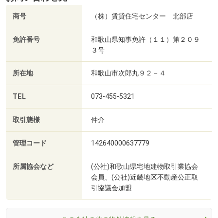
商号
（株）賃貸住宅センター 北部店
免許番号
和歌山県知事免許（１１）第２０９
３号
所在地
和歌山市次郎丸９２－４
TEL
073-455-5321
取引態様
仲介
管理コード
142640000637779
所属協会など
(公社)和歌山県宅地建物取引業協会
会員、(公社)近畿地区不動産公正取
引協議会加盟