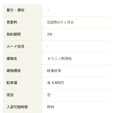
敷引・償却
-
更新料
旧賃料の1ヶ月分
契約期間
2年
カード決済
-
建物名
タウニィ料理松
建物構造
軽量鉄骨
駐車場
有 4,400円
現況
空
入居可能時期
即時