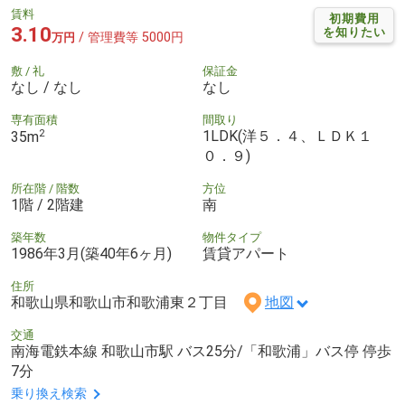
賃料
初期費用
3.10
を知りたい
/ 管理費等 5000円
万円
敷 / 礼
保証金
なし / なし
なし
専有面積
間取り
2
1LDK(洋５．４、ＬＤＫ１
35m
０．９)
所在階 / 階数
方位
1階 / 2階建
南
築年数
物件タイプ
1986年3月(築40年6ヶ月)
賃貸アパート
住所
和歌山県和歌山市和歌浦東２丁目
地図
交通
南海電鉄本線 和歌山市駅 バス25分/「和歌浦」バス停 停歩
7分
乗り換え検索