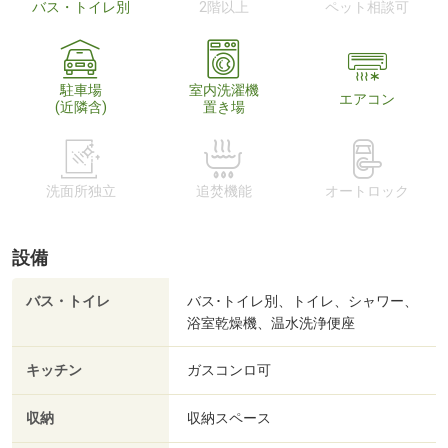
バス・トイレ別
2階以上
ペット相談可
駐車場
室内洗濯機
エアコン
(近隣含)
置き場
洗面所独立
追焚機能
オートロック
設備
バス・トイレ
バス･トイレ別、トイレ、シャワー、
浴室乾燥機、温水洗浄便座
キッチン
ガスコンロ可
収納
収納スペース