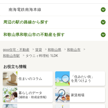
南海電鉄南海本線
周辺の駅の路線から探す
和歌山県和歌山市の不動産を探す
goo住宅・不動産
賃貸
和歌山県
和歌山市
和歌山市駅
タウニィ料理松 1LDK
お役立ち情報
「住みたい街」
住まいのコラム
を見つけよう
暮らしのデータ
家賃相場
(補助金・助成金情報)