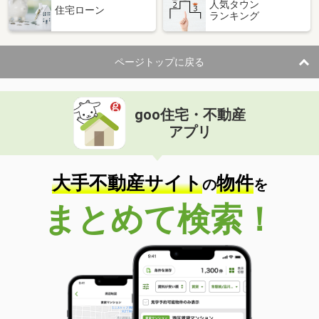
人気タウン
住宅ローン
ランキング
ページトップに戻る
goo住宅・不動産
アプリ
大手不動産サイト
物件
の
を
まとめて検索！