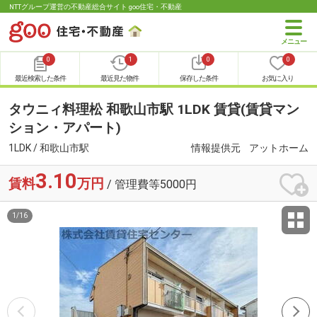
NTTグループ運営の不動産総合サイト goo住宅・不動産
0
1
0
0
最近検索した条件
最近見た物件
保存した条件
お気に入り
タウニィ料理松 和歌山市駅 1LDK 賃貸(賃貸マン
ション・アパート)
1LDK / 和歌山市駅
情報提供元
アットホーム
3.10
賃料
万円
/ 管理費等5000円
1
/
16