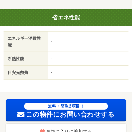
★ 室内綺麗にリノベーション済み！ インターホンはモ
ニター付きで安心☆ 初期費用の交渉は、賃貸住宅センタ
省エネ性能
ーまで！ お問い合わせやご相談はお気軽に☆・駐輪場：
有・仲介手数料：１．１ヶ月/美装代 33000円
エネルギー消費性
-
能
断熱性能
-
目安光熱費
-
無料・簡単2項目！
この物件にお問い合わせする
お気に入りに追加する