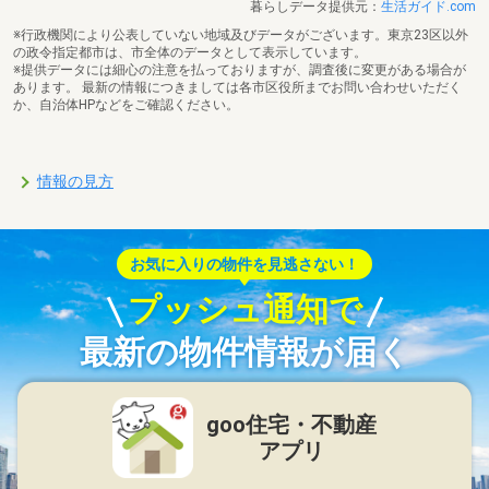
暮らしデータ提供元：
生活ガイド.com
※行政機関により公表していない地域及びデータがございます。東京23区以外
の政令指定都市は、市全体のデータとして表示しています。
※提供データには細心の注意を払っておりますが、調査後に変更がある場合が
あります。 最新の情報につきましては各市区役所までお問い合わせいただく
か、自治体HPなどをご確認ください。
情報の見方
お気に入りの物件を見逃さない！
プッシュ通知で
最新の物件情報が届く
goo住宅・不動産
アプリ