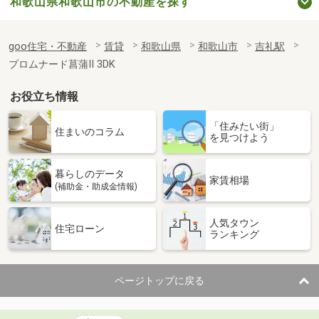
和歌山県和歌山市の不動産を探す
goo住宅・不動産
賃貸
和歌山県
和歌山市
吉礼駅
プロムナード菖蒲Ⅱ 3DK
お役立ち情報
「住みたい街」
住まいのコラム
を見つけよう
暮らしのデータ
家賃相場
(補助金・助成金情報)
人気タウン
住宅ローン
ランキング
ページトップに戻る