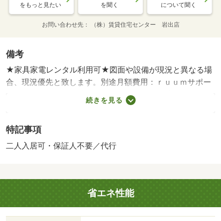
をもっと見たい
を聞く
について聞く
お問い合わせ先
（株）賃貸住宅センター 岩出店
備考
★家具家電レンタル利用可★図面や設備が現況と異なる場
合、現況優先と致します。別途月額費用：ｒｕｕｍサポー
ト１，９８０円・賃貸保証等：加入要（保証委託料 契約
続きを見る
時：２．２万円又は２．５万円、月額：賃料総額の２．
２％・２．５％・５．５％いずれか必要。）・鍵交換代：
特記事項
あり３，３００円～・★敷金、礼金ゼロ円★ 個室の多い
３ＤＫタイプでご家族様におすすめ♪ エアコン１台完備で
二人入居可・保証人不要／代行
購入費や設置費を節約できます！ 初期費用の交渉は、賃
貸住宅センターまで！ お問い合わせやご相談はお気軽に
☆・駐輪場：有・仲介手数料：１．１ヶ月/美装代 70000
省エネ性能
円