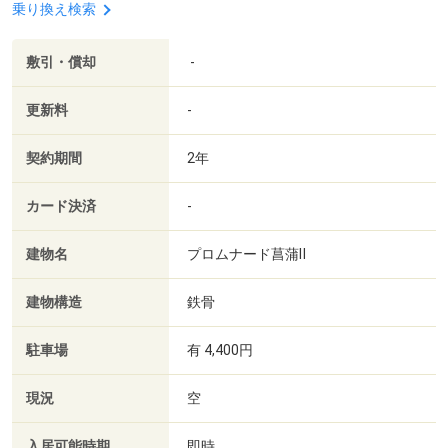
乗り換え検索
敷引・償却
-
更新料
-
契約期間
2年
カード決済
-
建物名
プロムナード菖蒲Ⅱ
建物構造
鉄骨
駐車場
有 4,400円
現況
空
入居可能時期
即時