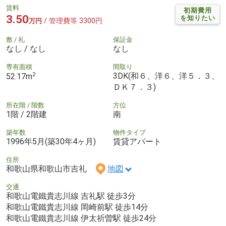
賃料
初期費用
3.50
を知りたい
/ 管理費等 3300円
万円
敷 / 礼
保証金
なし / なし
なし
専有面積
間取り
2
3DK(和６、洋６、洋５．３、
52.17m
ＤＫ７．３)
所在階 / 階数
方位
1階 / 2階建
南
築年数
物件タイプ
1996年5月(築30年4ヶ月)
賃貸アパート
住所
和歌山県和歌山市吉礼
地図
交通
和歌山電鐵貴志川線 吉礼駅 徒歩3分
和歌山電鐵貴志川線 岡崎前駅 徒歩14分
和歌山電鐵貴志川線 伊太祈曽駅 徒歩24分