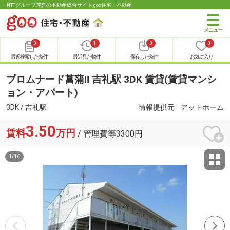
NTTグループ運営の不動産総合サイト goo住宅・不動産
0
1
0
0
最近検索した条件
最近見た物件
保存した条件
お気に入り
プロムナード菖蒲Ⅱ 吉礼駅 3DK 賃貸(賃貸マンシ
ョン・アパート)
3DK / 吉礼駅
情報提供元
アットホーム
3.50
賃料
万円
/ 管理費等3300円
1
/
16