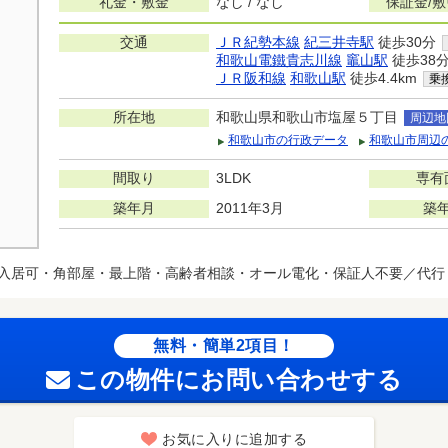
礼金・敷金
なし / なし
保証金/
交通
ＪＲ紀勢本線
紀三井寺駅
徒歩30分
和歌山電鐵貴志川線
竈山駅
徒歩38
ＪＲ阪和線
和歌山駅
徒歩4.4km
乗
所在地
和歌山県和歌山市塩屋５丁目
周辺地
和歌山市の行政データ
和歌山市周辺
間取り
3LDK
専有
築年月
2011年3月
築
入居可・角部屋・最上階・高齢者相談・オール電化・保証人不要／代行
無料・簡単2項目！
この物件にお問い合わせする
お気に入りに追加する