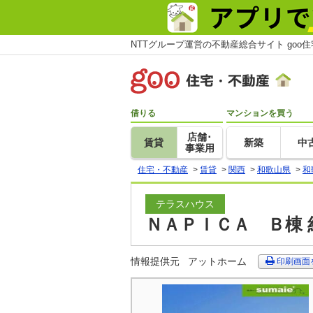
NTTグループ運営の不動産総合サイト goo
借りる
マンションを買う
店舗･
賃貸
新築
中
事業用
住宅・不動産
>
賃貸
>
関西
>
和歌山県
>
和
テラスハウス
ＮＡＰＩＣＡ Ｂ棟 
情報提供元
アットホーム
印刷画面