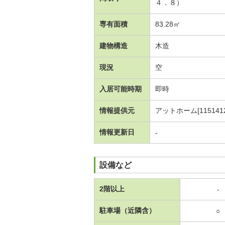
４．８）
専有面積
83.28㎡
建物構造
木造
現況
空
入居可能時期
即時
情報提供元
アットホーム[1151412
情報更新日
-
設備など
2階以上
-
駐車場（近隣含）
○