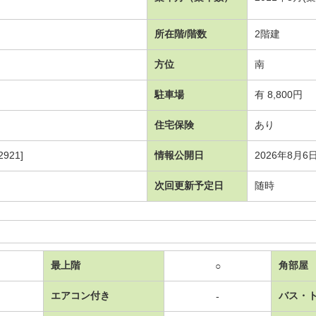
所在階/階数
2階建
方位
南
駐車場
有 8,800円
住宅保険
あり
921]
情報公開日
2026年8月6
次回更新予定日
随時
最上階
角部屋
○
エアコン付き
バス・
-