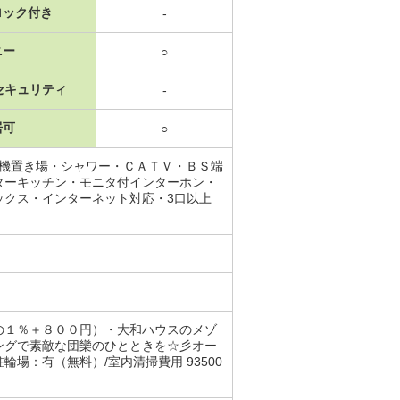
ロック付き
-
ニー
○
セキュリティ
-
居可
○
濯機置き場・シャワー・ＣＡＴＶ・ＢＳ端
ターキッチン・モニタ付インターホン・
ックス・インターネット対応・3口以上
の１％＋８００円）・大和ハウスのメゾ
ングで素敵な団欒のひとときを☆彡オー
場：有（無料）/室内清掃費用 93500