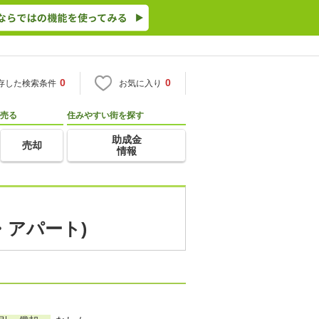
0
0
存した検索条件
お気に入り
売る
住みやすい街を探す
助成金
売却
情報
・アパート)