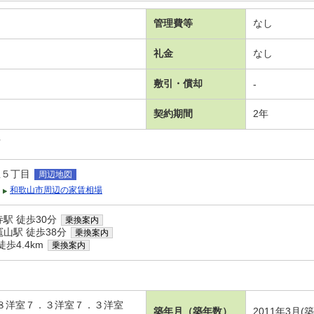
管理費等
なし
礼金
なし
敷引・償却
-
契約期間
2年
可
屋５丁目
周辺地図
和歌山市周辺の家賃相場
駅 徒歩30分
乗換案内
山駅 徒歩38分
乗換案内
歩4.4km
乗換案内
．８洋室７．３洋室７．３洋室
築年月（築年数）
2011年3月(