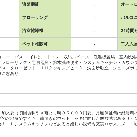
追焚機能
オート
-
フローリング
バルコ
○
浴室乾燥機
24時間
-
ペット相談可
二人入
-
コニー・バス･トイレ別・トイレ・収納スペース・洗濯機置場・室内洗
・フローリング・照明器具・温水洗浄便座・システムキッチン・カウン
ラス・クローゼット・ＩＨクッキングヒータ・洗面所独立・シューズボ
室に窓あり
：加入要（初回賃料引き落とし時３５０００円要。月額保証料は総賃料
プのお部屋です＾＾／南向きのウッドデッキに面した解放感のあるリビ
！ＩＨシステムキッチンなどあると嬉しい設備も充実♪♪オススメ！・駐輪