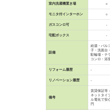
室内洗濯機置き場
○
モニタ付インターホン
○
ガスコンロ可
-
宅配ボックス
-
給湯・バル
子・洗面台
設備
駐輪場・テ
コンロ・浴
リフォーム履歴
-
リノベーション履歴
-
賃貸保証等
ネットタイ
備考
ル電化で安心
円