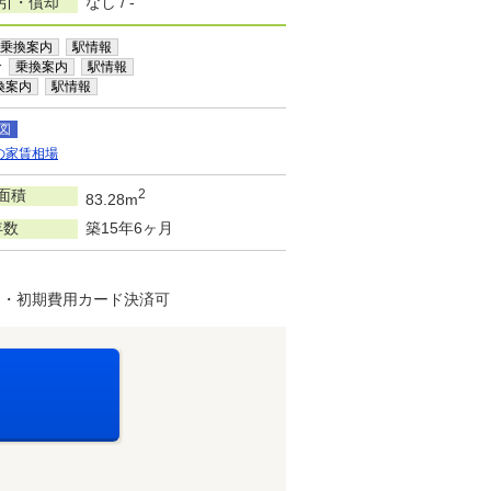
敷引・償却
なし / -
乗換案内
駅情報
分
乗換案内
駅情報
換案内
駅情報
図
の家賃相場
面積
2
83.28m
年数
築15年6ヶ月
 ・初期費用カード決済可