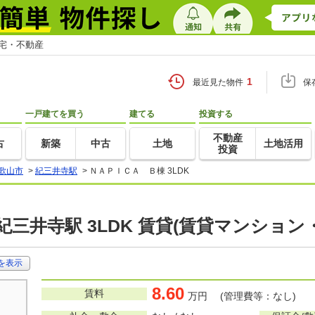
住宅・不動産
1
最近見た物件
保
一戸建てを買う
建てる
投資する
不動産
古
新築
中古
土地
土地活用
投資
歌山市
>
紀三井寺駅
>
ＮＡＰＩＣＡ Ｂ棟 3LDK
紀三井寺駅 3LDK 賃貸(賃貸マンション
を表示
8.60
賃料
万円 (管理費等：なし)