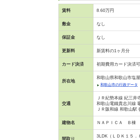
賃料
8.60万円
敷金
なし
保証金
なし
更新料
新賃料の1ヶ月分
カード決済
初期費用カード決済
和歌山県和歌山市塩
所在地
和歌山市の行政データ
ＪＲ紀勢本線 紀三井寺
交通
和歌山電鐵貴志川線 竈
ＪＲ阪和線 和歌山駅 徒
建物名
ＮＡＰＩＣＡ Ｂ棟
3LDK（ＬＤＫ１５
間取り