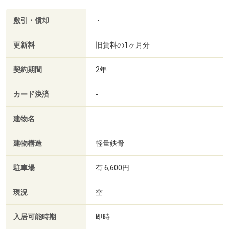
敷引・償却
-
更新料
旧賃料の1ヶ月分
契約期間
2年
カード決済
-
建物名
建物構造
軽量鉄骨
駐車場
有 6,600円
現況
空
入居可能時期
即時