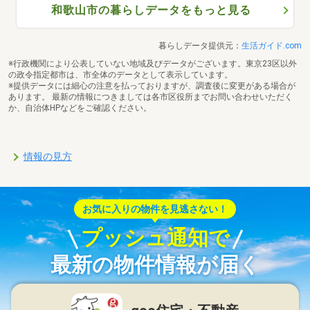
和歌山市の暮らしデータをもっと見る
暮らしデータ提供元：
生活ガイド.com
※行政機関により公表していない地域及びデータがございます。東京23区以外
の政令指定都市は、市全体のデータとして表示しています。
※提供データには細心の注意を払っておりますが、調査後に変更がある場合が
あります。 最新の情報につきましては各市区役所までお問い合わせいただく
か、自治体HPなどをご確認ください。
情報の見方
お気に入りの物件を見逃さない！
プッシュ通知で
最新の物件情報が届く