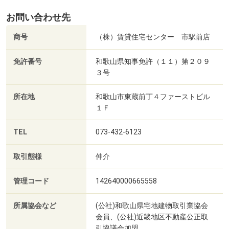
お問い合わせ先
商号
（株）賃貸住宅センター 市駅前店
免許番号
和歌山県知事免許（１１）第２０９
３号
所在地
和歌山市東蔵前丁４ファーストビル
１Ｆ
TEL
073-432-6123
取引態様
仲介
管理コード
142640000665558
所属協会など
(公社)和歌山県宅地建物取引業協会
会員、(公社)近畿地区不動産公正取
引協議会加盟