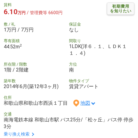
賃料
初期費用
6.10
を知りたい
/ 管理費等 6600円
万円
敷 / 礼
保証金
1万円 / 7万円
なし
専有面積
間取り
2
1LDK(洋６．１、ＬＤＫ１
44.52m
１．４)
所在階 / 階数
方位
1階 / 2階建
南
築年数
物件タイプ
2014年6月(築12年3ヶ月)
賃貸アパート
住所
和歌山県和歌山市西浜１丁目
地図
交通
南海電鉄本線 和歌山市駅 バス25分/「松ヶ丘」バス停 停歩
3分
乗り換え検索