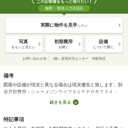
このお部屋をもっと知りたい！
無料・簡単入力2項目
実際に物件を見学
したい
写真
初期費用
設備
をもっと見たい
を聞く
について聞く
お問い合わせ先
（株）賃貸住宅センター 市駅前店
備考
図面や設備が現況と異なる場合は現況優先と致します。別
途月額費用：シャーメゾンライフＳＵＰＰＯＲＴ２４：
１，３２０円駐車場ご利用時、敷金１３，２００円が必要
続きを見る
となります。・賃貸保証等：加入要（保証人不要システ
ム：保証料は月額賃料等お支払相当額２％、契約時事務手
特記事項
数料３３０００円）・鍵交換代：あり１６，５００円～・
他交通手段：ＪＲ阪和線和歌山駅バス３０分松ヶ丘停歩３