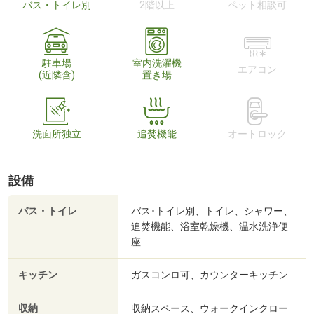
バス・トイレ別
2階以上
ペット相談可
駐車場
室内洗濯機
エアコン
(近隣含)
置き場
洗面所独立
追焚機能
オートロック
設備
バス・トイレ
バス･トイレ別、トイレ、シャワー、
追焚機能、浴室乾燥機、温水洗浄便
座
キッチン
ガスコンロ可、カウンターキッチン
収納
収納スペース、ウォークインクロー