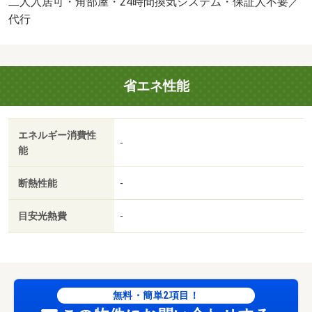
二人入居可・角部屋・24時間換気システム・保証人不要／
分・★インターネット無料・エコジョーズ採用★南向きで
代行
日当たり良好♪ 玄関ダブルロック仕様、モニターホン付き
でセキュリティ安心◎ その他設備充実！近くにスーパ
ー・コンビニあり！お問合せは賃貸住宅センターへ♪・駐輪
省エネ性能
場：有・仲介手数料：１．１ヶ月/美装代 44000円
エネルギー消費性
-
能
断熱性能
-
目安光熱費
-
無料・簡単2項目！