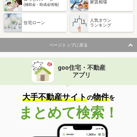
家賃相場
(補助金・助成金情報)
人気タウン
住宅ローン
ランキング
ページトップに戻る
goo住宅・不動産
アプリ
大手不動産サイト
物件
の
を
まとめて検索！