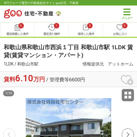
NTTグループ運営の不動産総合サイト goo住宅・不動産
0
1
0
0
最近検索した条件
最近見た物件
保存した条件
お気に入り
和歌山県和歌山市西浜１丁目 和歌山市駅 1LDK 賃
貸(賃貸マンション・アパート)
1LDK / 和歌山市駅
情報提供元
アットホーム
6.10
賃料
万円
/ 管理費等6600円
1
/
16