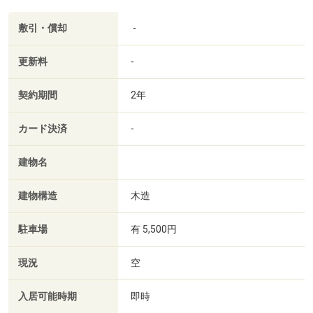
敷引・償却
-
更新料
-
契約期間
2年
カード決済
-
建物名
建物構造
木造
駐車場
有 5,500円
現況
空
入居可能時期
即時