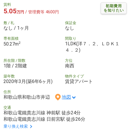
賃料
初期費用
5.05
を知りたい
/ 管理費等 4600円
万円
敷 / 礼
保証金
なし / 1ヶ月
なし
専有面積
間取り
2
1LDK(洋７．２、ＬＤＫ１
50.27m
４．２)
所在階 / 階数
方位
1階 / 2階建
南西
築年数
物件タイプ
2020年3月(築6年6ヶ月)
賃貸アパート
住所
和歌山県和歌山市井辺
地図
交通
和歌山電鐵貴志川線 神前駅 徒歩24分
和歌山電鐵貴志川線 日前宮駅 徒歩26分
乗り換え検索