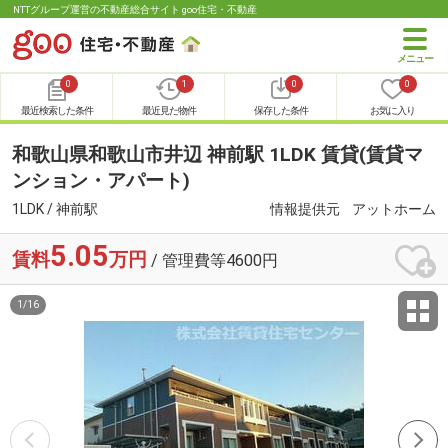
NTTグループ運営の不動産総合サイト goo住宅・不動産
0
1
0
0
最近検索した条件
最近見た物件
保存した条件
お気に入り
和歌山県和歌山市井辺 神前駅 1LDK 賃貸(賃貸マ
ンション・アパート)
1LDK / 神前駅
情報提供元
アットホーム
5.05
賃料
万円
/ 管理費等4600円
1
/
16