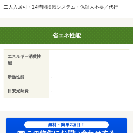
あり３，３００円～・他交通手段：ＪＲ阪和線和歌山駅バ
二人入居可・24時間換気システム・保証人不要／代行
ス１３分鳴神住宅前停歩１４分・インターネット無料★
１４．２帖と広めのＬＤＫ＆７．２帖の洋室に収納便利な
ウォークインクローゼットあり！ 浴室は一坪風呂でゆっ
省エネ性能
たりリラックス♪ お問合せ・ご相談は『賃貸住宅センタ
ー』までお気軽に♪・駐輪場：有・仲介手数料：１．１ヶ
月/更新事務手数料 22000円/美装代 60000円
エネルギー消費性
-
能
断熱性能
-
目安光熱費
-
無料・簡単2項目！