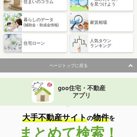
住まいのコラム
を見つけよう
暮らしのデータ
家賃相場
(補助金・助成金情報)
人気タウン
住宅ローン
ランキング
ページトップに戻る
goo住宅・不動産
アプリ
大手不動産サイト
物件
の
を
まとめて検索！