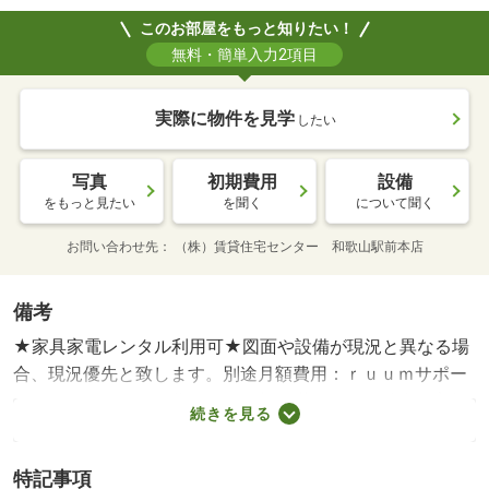
このお部屋をもっと知りたい！
無料・簡単入力2項目
実際に物件を見学
したい
写真
初期費用
設備
をもっと見たい
を聞く
について聞く
お問い合わせ先
（株）賃貸住宅センター 和歌山駅前本店
備考
★家具家電レンタル利用可★図面や設備が現況と異なる場
合、現況優先と致します。別途月額費用：ｒｕｕｍサポー
ト１，９８０円、町費３００円契約満了日翌日以降の家賃
続きを見る
は月額５．６万円・賃貸保証等：加入要（保証委託料 契
約時：２．２万円又は２．５万円、月額：賃料総額の２．
特記事項
２％・２．５％・５．５％いずれか必要。）・鍵交換代：