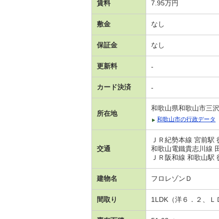
賃料
7.95万円
敷金
なし
保証金
なし
更新料
-
カード決済
-
和歌山県和歌山市三
所在地
和歌山市の行政データ
ＪＲ紀勢本線 宮前駅 
交通
和歌山電鐵貴志川線 田
ＪＲ阪和線 和歌山駅 
建物名
フロレゾンＤ
間取り
1LDK（洋６．２、