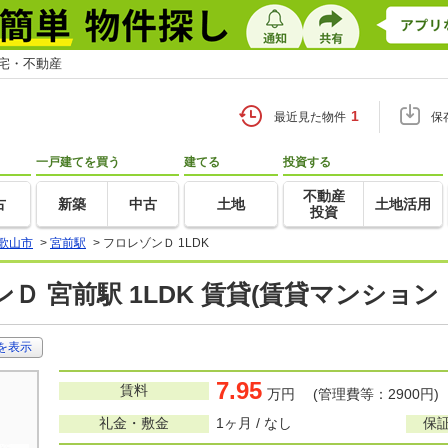
住宅・不動産
1
最近見た物件
保
一戸建てを買う
建てる
投資する
不動産
古
新築
中古
土地
土地活用
投資
歌山市
>
宮前駅
>
フロレゾンＤ 1LDK
Ｄ 宮前駅 1LDK 賃貸(賃貸マンション
を表示
7.95
賃料
万円 (管理費等：2900円)
礼金・敷金
1ヶ月 / なし
保