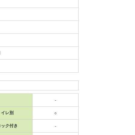
日
-
トイレ別
○
ロック付き
-