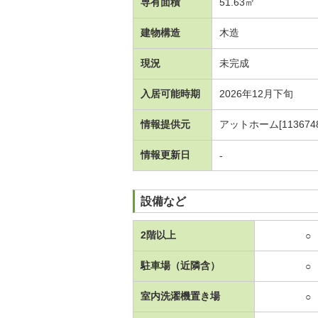
専有面積
51.63㎡
建物構造
木造
現況
未完成
入居可能時期
2026年12月下旬
情報提供元
アットホーム[1136748
情報更新日
-
設備など
2階以上
○
駐車場（近隣含）
○
室内洗濯機置き場
○