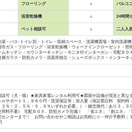
フローリング
バルコ
○
浴室乾燥機
24時間
○
ペット相談可
二人入
○
給湯・バス･トイレ別・トイレ・収納スペース・洗濯機置場・室内洗濯
都市ガス・フローリング・浴室乾燥機・ウォークインクローゼット・照
テムキッチン・カウンターキッチン・モニタ付インターホン・宅配ＢＯ
複層ガラス・防犯カメラ・洗面所独立・シューズボックス・インターネ
相談可（犬・猫）★家具家電レンタル利用可★図面や設備が現況と異な
ｕｍサポート１，９８０円・賃貸保証等：加入要（保証委託料 契約時
．２％・２．５％・５．５％いずれか必要。）・鍵交換代：あり３，３
使用料不要♪ 宅配ＢＯＸ、防犯カメラ完備！ 「省エネ」「創エネ」
センターまで！ お問い合わせやご相談はお気軽に☆・仲介手数料：１．１
0円