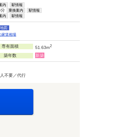
案内
駅情報
3分
乗換案内
駅情報
案内
駅情報
地図
の家賃相場
専有面積
2
51.63m
築年数
新築
証人不要／代行