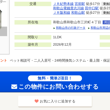
交通
ＪＲ紀勢本線
宮前駅
徒歩17分
乗換
和歌山電鐵貴志川線
田中口駅
徒歩2
ＪＲ阪和線
和歌山駅
徒歩27分
乗換
所在地
和歌山県和歌山市三沢町４丁目
周辺
和歌山市の行政データ
和歌山市周辺
間取り
1LDK
築年月
2026年12月
イント
ペット相談可・二人入居可・24時間換気システム・最上階・保
無料・簡単2項目！
この物件にお問い合わせする
お気に入りに追加する