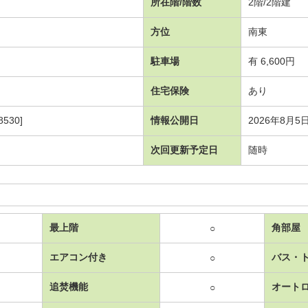
所在階/階数
2階/2階建
方位
南東
駐車場
有 6,600円
住宅保険
あり
530]
情報公開日
2026年8月5
次回更新予定日
随時
最上階
角部屋
○
エアコン付き
バス・
○
追焚機能
オート
○