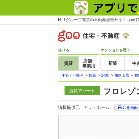
NTTグループ運営の不動産総合サイト goo
借りる
マンションを買う
店舗･
賃貸
新築
中
事業用
住宅・不動産
>
賃貸
>
関西
>
和歌山県
>
和
フロレゾン
賃貸アパート
情報提供元
アットホーム
印刷画面