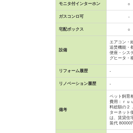
モニタ付インターホン
○
ガスコンロ可
-
宅配ボックス
○
エアコン・
追焚機能・
設備
便座・シス
グヒータ・
リフォーム履歴
-
リノベーション履歴
-
ペット飼育
費用：ｒｕ
料総額の２
備考
ターネット
は、賃貸住宅
装代 8000