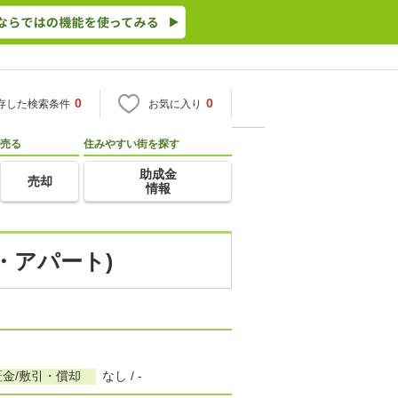
0
0
存した検索条件
お気に入り
売る
住みやすい街を探す
助成金
売却
情報
・アパート)
証金/敷引・償却
なし / -