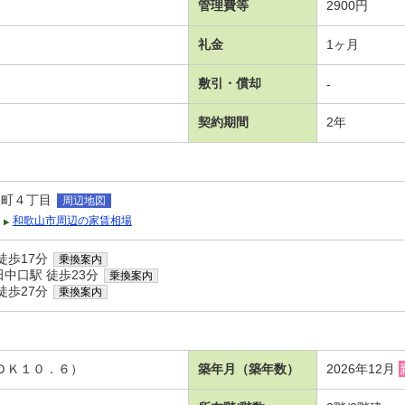
管理費等
2900円
礼金
1ヶ月
敷引・償却
-
契約期間
2年
沢町４丁目
周辺地図
和歌山市周辺の家賃相場
徒歩17分
乗換案内
中口駅 徒歩23分
乗換案内
徒歩27分
乗換案内
ＬＤＫ１０．６）
築年月（築年数）
2026年12月