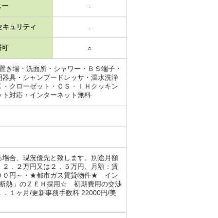
ニー
-
セキュリティ
-
居可
○
機置き場・洗面所・シャワー・ＢＳ端子・
明器具・シャンプードレッサ・温水洗浄
Ｘ・クローゼット・ＣＳ・ＩＨクッキン
ット対応・インターネット無料
る場合、現況優先と致します。別途月額
：２．２万円又は２．５万円、月額：賃
００円～・★都市ガス賃貸物件★ イン
「断熱」のＺＥＨ採用☆ 初期費用の交渉
ヶ月/更新事務手数料 22000円/美