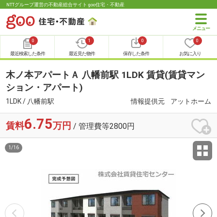
NTTグループ運営の不動産総合サイト goo住宅・不動産
0
1
0
0
最近検索した条件
最近見た物件
保存した条件
お気に入り
木ノ本アパートＡ 八幡前駅 1LDK 賃貸(賃貸マン
ション・アパート)
1LDK / 八幡前駅
情報提供元
アットホーム
6.75
賃料
万円
/ 管理費等2800円
1
/
16