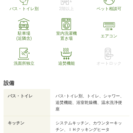
バス・トイレ別
2階以上
ペット相談可
駐車場
室内洗濯機
エアコン
(近隣含)
置き場
洗面所独立
追焚機能
オートロック
設備
バス・トイレ
バス･トイレ別、トイレ、シャワー、
追焚機能、浴室乾燥機、温水洗浄便
座
キッチン
システムキッチン、カウンターキッ
チン、ＩＨクッキングヒータ