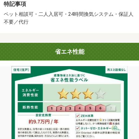
特記事項
ずれか必要。）・鍵交換代：あり３，３００円～・★都市
ガス賃貸物件★ インターネット使用料不要♪ 「省エ
ペット相談可・二人入居可・24時間換気システム・保証人
ネ」「創エネ」「断熱」のＺＥＨ採用☆ 宅配ＢＯＸ、防
不要／代行
犯カメラ、ホームセキュリティ完備！ 初期費用の交渉
は、賃貸住宅センターまで！！・駐輪場：有・仲介手数
料：１．１ヶ月/更新事務手数料 22000円/美装代 80000円
省エネ性能