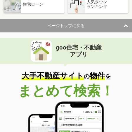
人気タウン
住宅ローン
ランキング
ページトップに戻る
goo住宅・不動産
アプリ
大手不動産サイト
物件
の
を
まとめて検索！