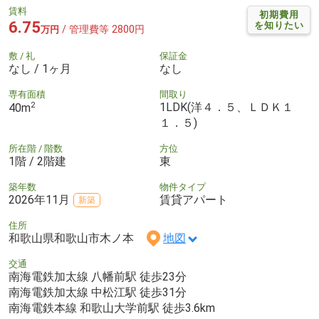
賃料
初期費用
6.75
を知りたい
/ 管理費等 2800円
万円
敷 / 礼
保証金
なし / 1ヶ月
なし
専有面積
間取り
2
1LDK(洋４．５、ＬＤＫ１
40m
１．５)
所在階 / 階数
方位
1階 / 2階建
東
築年数
物件タイプ
2026年11月
賃貸アパート
新築
住所
和歌山県和歌山市木ノ本
地図
交通
南海電鉄加太線 八幡前駅 徒歩23分
南海電鉄加太線 中松江駅 徒歩31分
南海電鉄本線 和歌山大学前駅 徒歩3.6km