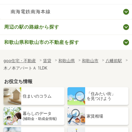
南海電鉄南海本線
周辺の駅の路線から探す
和歌山県和歌山市の不動産を探す
goo住宅・不動産
賃貸
和歌山県
和歌山市
八幡前駅
木ノ本アパートＡ 1LDK
お役立ち情報
「住みたい街」
住まいのコラム
を見つけよう
暮らしのデータ
家賃相場
(補助金・助成金情報)