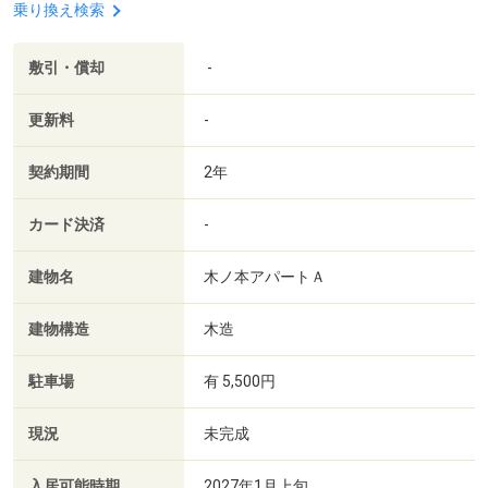
乗り換え検索
敷引・償却
-
更新料
-
契約期間
2年
カード決済
-
建物名
木ノ本アパートＡ
建物構造
木造
駐車場
有 5,500円
現況
未完成
入居可能時期
2027年1月上旬