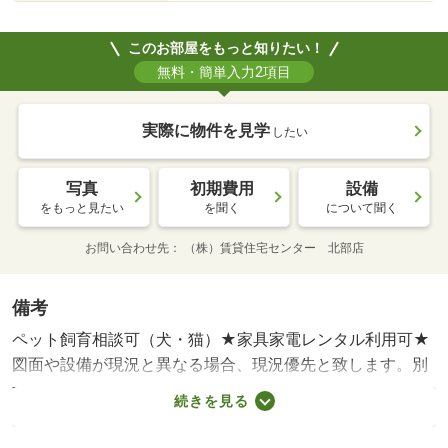
このお部屋をもっと知りたい！
無料・簡単入力2項目
実際に物件を見学
したい
写真
初期費用
設備
をもっと見たい
を聞く
について聞く
お問い合わせ先
（株）賃貸住宅センター 北部店
備考
ペット飼育相談可（犬・猫）★家具家電レンタル利用可★
図面や設備が現況と異なる場合、現況優先と致します。別
途月額費用：ｒｕｕｍサポート１，９８０円・賃貸保証
続きを見る
等：加入要（保証委託料 契約時：２．２万円又は２．５
万円、月額：賃料総額の２．２％・２．５％・５．５％い