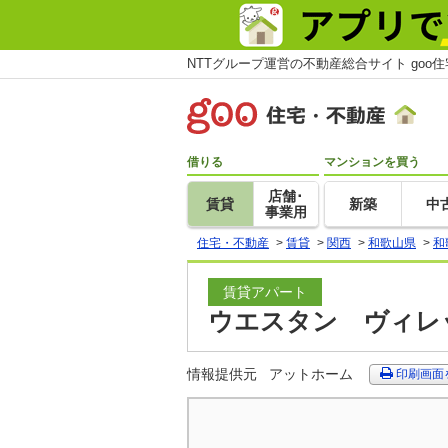
NTTグループ運営の不動産総合サイト goo
借りる
マンションを買う
店舗･
賃貸
新築
中
事業用
住宅・不動産
>
賃貸
>
関西
>
和歌山県
>
和
賃貸アパート
ウエスタン ヴィレッ
情報提供元
アットホーム
印刷画面