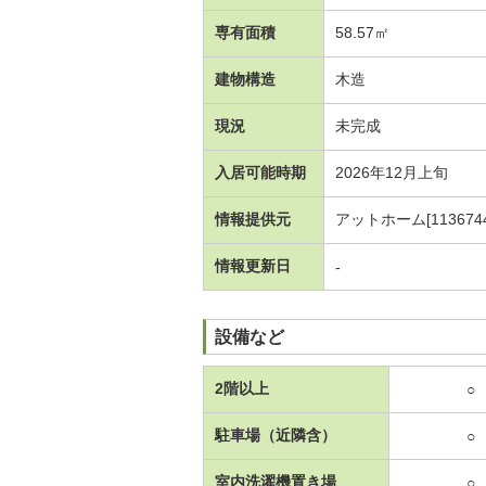
専有面積
58.57㎡
建物構造
木造
現況
未完成
入居可能時期
2026年12月上旬
情報提供元
アットホーム[1136744
情報更新日
-
設備など
2階以上
○
駐車場（近隣含）
○
室内洗濯機置き場
○