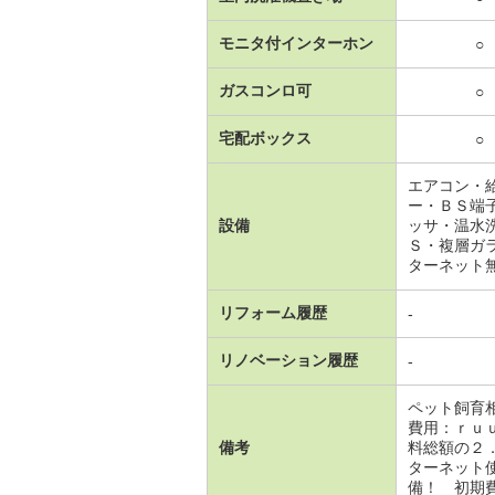
モニタ付インターホン
○
ガスコンロ可
○
宅配ボックス
○
エアコン・
ー・ＢＳ端
設備
ッサ・温水
Ｓ・複層ガ
ターネット
リフォーム履歴
-
リノベーション履歴
-
ペット飼育
費用：ｒｕ
備考
料総額の２
ターネット
備！ 初期費