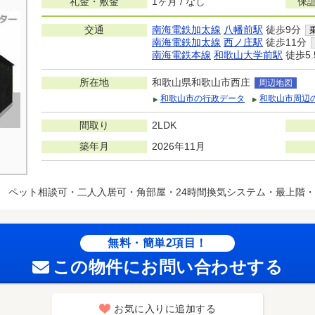
礼金・敷金
1ヶ月 / なし
保
交通
南海電鉄加太線
八幡前駅
徒歩9分
南海電鉄加太線
西ノ庄駅
徒歩11分
南海電鉄本線
和歌山大学前駅
徒歩5.
所在地
和歌山県和歌山市西庄
周辺地図
和歌山市の行政データ
和歌山市周辺
間取り
2LDK
築年月
2026年11月
ト
ペット相談可・二人入居可・角部屋・24時間換気システム・最上階
無料・簡単2項目！
この物件にお問い合わせする
お気に入りに追加する