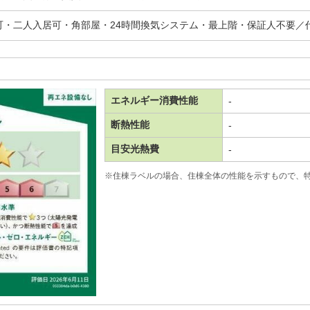
可・二人入居可・角部屋・24時間換気システム・最上階・保証人不要／
エネルギー消費性能
-
断熱性能
-
目安光熱費
-
※住棟ラベルの場合、住棟全体の性能を示すもので、