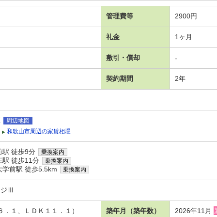
管理費等
2900円
礼金
1ヶ月
敷引・償却
-
契約期間
2年
庄
周辺地図
和歌山市周辺の家賃相場
駅 徒歩9分
乗換案内
駅 徒歩11分
乗換案内
学前駅 徒歩5.5km
乗換案内
ッジⅢ
洋６．１、ＬＤＫ１１．１）
築年月（築年数）
2026年11月