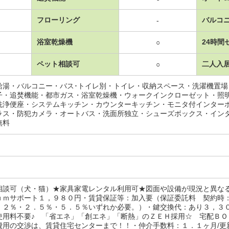
フローリング
バルコ
-
浴室乾燥機
24時間
○
ペット相談可
二人入
○
給湯・バルコニー・バス･トイレ別・トイレ・収納スペース・洗濯機置
子・追焚機能・都市ガス・浴室乾燥機・ウォークインクローゼット・照
洗浄便座・システムキッチン・カウンターキッチン・モニタ付インター
ラス・防犯カメラ・オートバス・洗面所独立・シューズボックス・イン
無料
相談可（犬・猫）★家具家電レンタル利用可★図面や設備が現況と異な
ｕｍサポート１，９８０円・賃貸保証等：加入要（保証委託料 契約時
．２％・２．５％・５．５％いずれか必要。）・鍵交換代：あり３，３
使用料不要♪ 「省エネ」「創エネ」「断熱」のＺＥＨ採用☆ 宅配Ｂ
用の交渉は、賃貸住宅センターまで！！・仲介手数料：１．１ヶ月/更新事務手