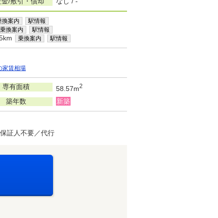
証金/敷引・償却
なし / -
乗換案内
駅情報
乗換案内
駅情報
5km
乗換案内
駅情報
の家賃相場
専有面積
2
58.57m
築年数
新築
・保証人不要／代行