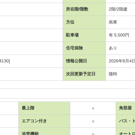
所在階/階数
2階/2階建
方位
南東
駐車場
有 5,500円
住宅保険
あり
130]
情報公開日
2026年8月4
次回更新予定日
随時
最上階
角部屋
○
エアコン付き
バス・
○
追焚機能
オート
○