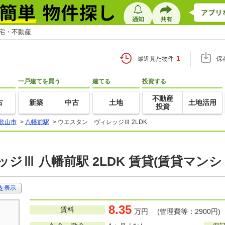
住宅・不動産
1
最近見た物件
保
一戸建てを買う
建てる
投資する
不動産
古
新築
中古
土地
土地活用
投資
歌山市
>
八幡前駅
>
ウエスタン ヴィレッジⅢ 2LDK
ジⅢ 八幡前駅 2LDK 賃貸(賃貸マン
を表示
8.35
賃料
万円 (管理費等：2900円)