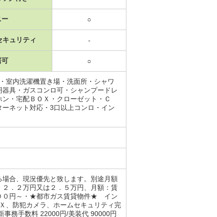
ニー
○
セキュリティ
-
居可
○
場・室内洗濯機置き場・洗面所・シャワ
明器具・ガスコンロ可・シャンプードレ
ホン・宅配ＢＯＸ・クローゼット・Ｃ
ターネット対応・3口以上コンロ・イン
る場合、現況優先と致します。別途月額
：２．２万円又は２．５万円、月額：賃
００円～・★都市ガス賃貸物件★ イン
ＯＸ、防犯カメラ、ホームセキュリティ完
数料 22000円/美装代 90000円