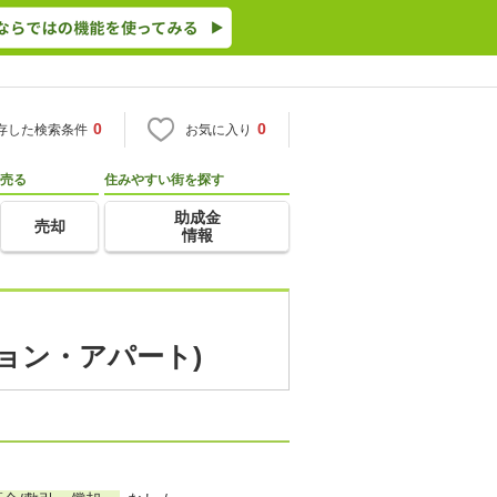
0
0
存した検索条件
お気に入り
売る
住みやすい街を探す
助成金
売却
情報
ション・アパート)