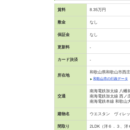
賃料
8.35万円
敷金
なし
保証金
なし
更新料
-
カード決済
-
和歌山県和歌山市西
所在地
和歌山市の行政データ
南海電鉄加太線 八幡前
交通
南海電鉄加太線 西ノ庄
南海電鉄本線 和歌山大
建物名
ウエスタン ヴィレ
間取り
2LDK（洋６．３、