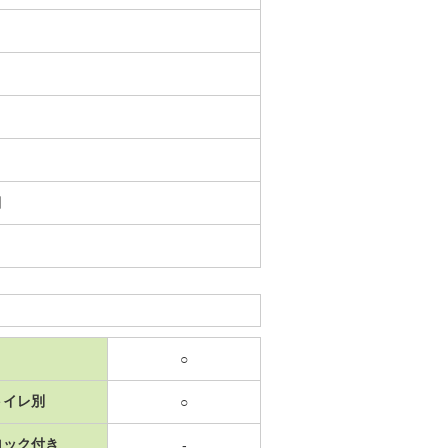
日
○
トイレ別
○
ロック付き
-