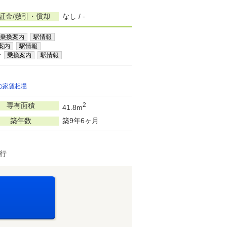
証金/敷引・償却
なし / -
乗換案内
駅情報
案内
駅情報
分
乗換案内
駅情報
の家賃相場
専有面積
2
41.8m
築年数
築9年6ヶ月
行