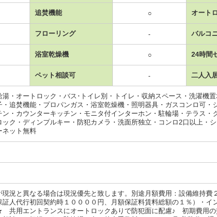
追焚機能
オート
○
フローリング
バルコ
-
浴室乾燥機
24時間
○
ペット相談可
二人入
-
給湯・オートロック・バス･トイレ別・トイレ・収納スペース・洗濯機
子・追焚機能・プロパンガス・浴室乾燥機・照明器具・ガスコンロ可・
チン・カウンターキッチン・モニタ付インターホン・駐輪場・テラス・
ロック・ディンプルキー・防犯カメラ・洗面所独立・コンロ2口以上・
ーネット無料
が現況と異なる場合は現況優先と致します。別途月額費用：設備維持費
保証人代行初回契約時１００００円、月額保証料賃料総額の１％）・イ
★ 共用エントランスにオートロックありで防犯面に配慮♪ 初期費用