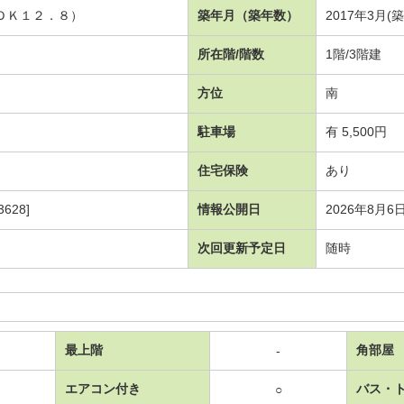
ＬＤＫ１２．８）
築年月（築年数）
2017年3月(
所在階/階数
1階/3階建
方位
南
駐車場
有 5,500円
住宅保険
あり
628]
情報公開日
2026年8月6
次回更新予定日
随時
最上階
角部屋
-
エアコン付き
バス・
○