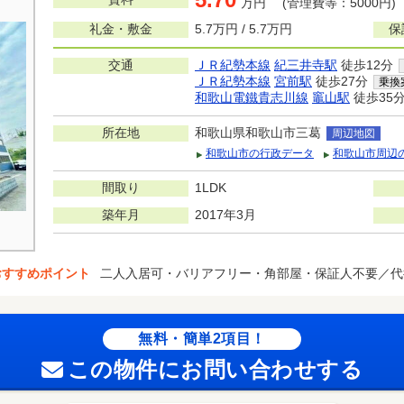
万円 (管理費等：5000円)
礼金・敷金
5.7万円 / 5.7万円
保
交通
ＪＲ紀勢本線
紀三井寺駅
徒歩12分
ＪＲ紀勢本線
宮前駅
徒歩27分
乗換
和歌山電鐵貴志川線
竈山駅
徒歩35
所在地
和歌山県和歌山市三葛
周辺地図
和歌山市の行政データ
和歌山市周辺
間取り
1LDK
築年月
2017年3月
おすすめポイント
二人入居可・バリアフリー・角部屋・保証人不要／代
無料・簡単2項目！
この物件にお問い合わせする