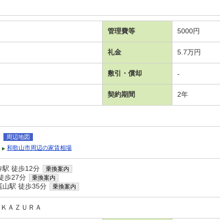
管理費等
5000円
礼金
5.7万円
敷引・償却
-
契約期間
2年
葛
周辺地図
和歌山市周辺の家賃相場
駅 徒歩12分
乗換案内
徒歩27分
乗換案内
山駅 徒歩35分
乗換案内
ＩＫＡＺＵＲＡ