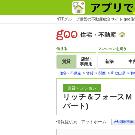
NTTグループ運営の不動産総合サイト goo
借りる
マンションを買う
店舗･
賃貸
新築
中
事業用
住宅・不動産
>
賃貸
>
関西
>
和歌山県
>
和
賃貸マンション
リッチ＆フォースＭＩ
パート)
情報提供元
アットホーム
印刷画面