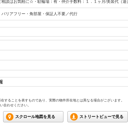
相談はお気軽に☆・駐輪場：有・仲介手数料：１．１ヶ月/美装代（退去時
・バリアフリー・角部屋・保証人不要／代行
報
所在することを表すものであり、実際の物件所在地とは異なる場合がございます。
い合わせください。
スクロール地図を見る
ストリートビューで見る