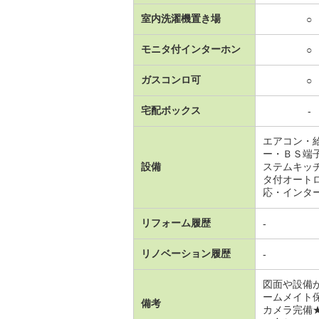
室内洗濯機置き場
○
モニタ付インターホン
○
ガスコンロ可
○
宅配ボックス
-
エアコン・
ー・ＢＳ端
設備
ステムキッ
タ付オート
応・インタ
リフォーム履歴
-
リノベーション履歴
-
図面や設備
ームメイト
備考
カメラ完備