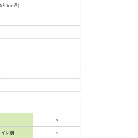
築9年6ヶ月)
日
○
トイレ別
○