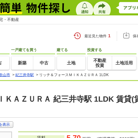
住宅・不動産
1
最近見た物件
保
一戸建てを買う
建てる
投資する
不動産
古
新築
中古
土地
土地活用
投資
歌山市
>
紀三井寺駅
>
リッチ＆フォースＭＩＫＡＺＵＲＡ 1LDK
ＫＡＺＵＲＡ 紀三井寺駅 1LDK 賃貸
を表示
5.70
賃料