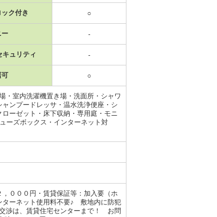
ロック付き
○
ニー
-
セキュリティ
-
居可
○
置場・室内洗濯機置き場・洗面所・シャワ
シャンプードレッサ・温水洗浄便座・シ
クローゼット・床下収納・専用庭・モニ
シューズボックス・インターネット対
２，０００円・賃貸保証等：加入要（ホ
ンターネット使用料不要♪ 敷地内に防犯
の交渉は、賃貸住宅センターまで！ お問