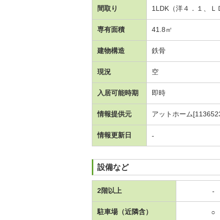
間取り
1LDK（洋４．１、
専有面積
41.8㎡
建物構造
鉄骨
現況
空
入居可能時期
即時
情報提供元
アットホーム[1136523
情報更新日
-
設備など
2階以上
-
駐車場（近隣含）
○