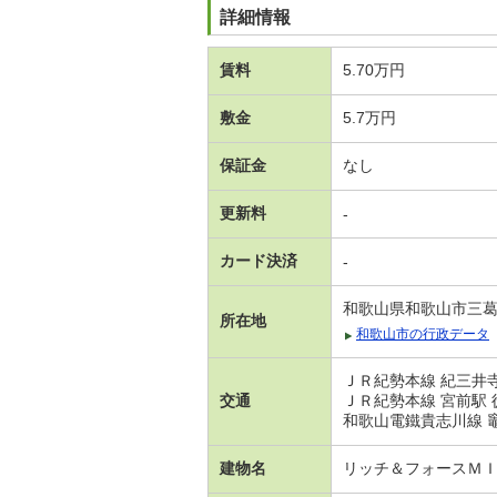
詳細情報
賃料
5.70万円
敷金
5.7万円
保証金
なし
更新料
-
カード決済
-
和歌山県和歌山市三
所在地
和歌山市の行政データ
ＪＲ紀勢本線 紀三井寺
交通
ＪＲ紀勢本線 宮前駅 
和歌山電鐵貴志川線 竈
建物名
リッチ＆フォースＭ