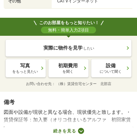
その他
CATVインターネット
このお部屋をもっと知りたい！
無料・簡単入力2項目
実際に物件を見学
したい
写真
初期費用
設備
をもっと見たい
を聞く
について聞く
お問い合わせ先
（株）賃貸住宅センター 北部店
備考
図面や設備が現状と異なる場合、現状優先と致します。・
賃貸保証等：加入要（オリコ住まいるアルファ 初回家賃
総額５０％、毎月月額総額費用の１％）・鍵交換代：あり
続きを見る
１１，０００円～・★都市ガス賃貸物件★ インターネッ