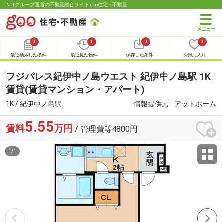
NTTグループ運営の不動産総合サイト goo住宅・不動産
0
1
0
0
最近検索した条件
最近見た物件
保存した条件
お気に入り
フジパレス紀伊中ノ島ウエスト 紀伊中ノ島駅 1K
賃貸(賃貸マンション・アパート)
1K / 紀伊中ノ島駅
情報提供元
アットホーム
5.55
賃料
万円
/ 管理費等4800円
1
/
1