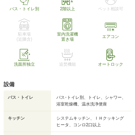
バス・トイレ別
2階以上
ペット相談可
駐車場
室内洗濯機
エアコン
(近隣含)
置き場
洗面所独立
追焚機能
オートロック
設備
バス・トイレ
バス･トイレ別、トイレ、シャワー、
浴室乾燥機、温水洗浄便座
キッチン
システムキッチン、ＩＨクッキング
ヒータ、コンロ2口以上