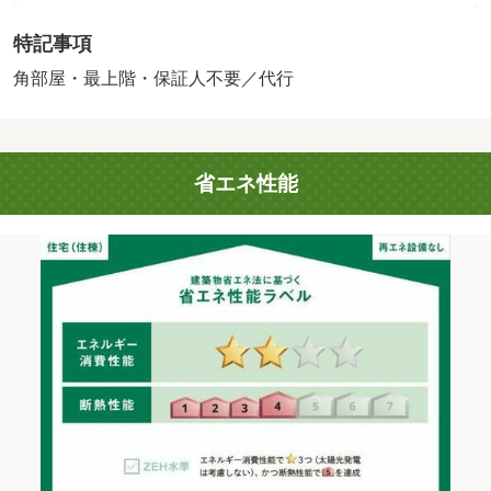
ト使用料不要♪ オートロック、防犯カメラ、宅配ＢＯＸ完
特記事項
備！ 初期費用の交渉は、賃貸住宅センターまで！！ お
問い合わせやご相談はお気軽に☆・駐輪場：有・仲介手数
角部屋・最上階・保証人不要／代行
料：１．１ヶ月/更新事務手数料 7700円/美装代 33000円
省エネ性能