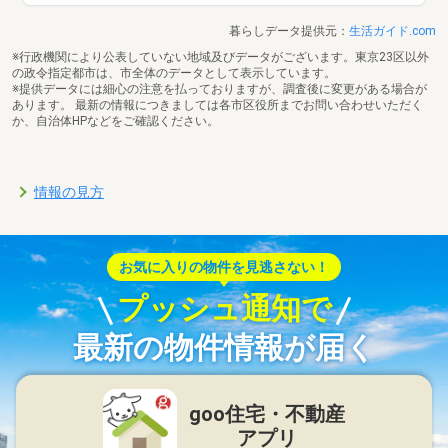
暮らしデータ提供元：
生活ガイド.com
※行政機関により公表していない地域及びデータがございます。東京23区以外
の政令指定都市は、市全体のデータとして表示しています。
※提供データには細心の注意を払っておりますが、調査後に変更がある場合が
あります。 最新の情報につきましては各市区役所までお問い合わせいただく
か、自治体HPなどをご確認ください。
情報の見方
お気に入りの物件を見逃さない！
プッシュ通知で
最新の物件情報が届く
goo住宅・不動産
アプリ