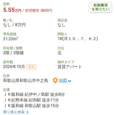
賃料
初期費用
5.55
を知りたい
/ 管理費等 4800円
万円
敷 / 礼
保証金
なし / 8万円
なし
専有面積
間取り
2
1K(洋１０．７、Ｋ２)
31.33m
所在階 / 階数
方位
3階 / 3階建
北
築年数
物件タイプ
2026年10月
賃貸アパート
新築
住所
和歌山県和歌山市中之島
地図
交通
ＪＲ阪和線 紀伊中ノ島駅 徒歩8分
ＪＲ紀勢本線 紀和駅 徒歩11分
ＪＲ阪和線 和歌山駅 徒歩15分
乗り換え検索