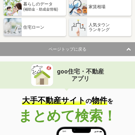
暮らしのデータ
家賃相場
(補助金・助成金情報)
人気タウン
住宅ローン
ランキング
ページトップに戻る
goo住宅・不動産
アプリ
大手不動産サイト
物件
の
を
まとめて検索！