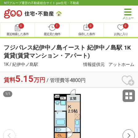
NTTグループ運営の不動産総合サイト goo住宅・不動産
0
1
0
0
最近検索した条件
最近見た物件
保存した条件
お気に入り
フジパレス紀伊中ノ島イースト 紀伊中ノ島駅 1K
賃貸(賃貸マンション・アパート)
1K / 紀伊中ノ島駅
情報提供元
アットホーム
5.15
賃料
万円
/ 管理費等4800円
1
/
1