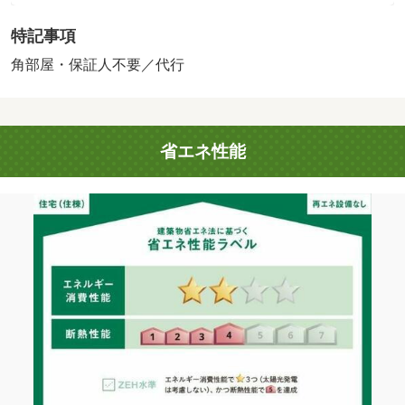
ト使用料不要♪ オートロック、防犯カメラ、宅配ＢＯＸ完
特記事項
備！ 初期費用の交渉は、賃貸住宅センターまで！！ お
問い合わせやご相談はお気軽に☆・駐輪場：有・仲介手数
角部屋・保証人不要／代行
料：１．１ヶ月/更新事務手数料 7700円/美装代 33000円
省エネ性能