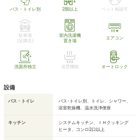
バス・トイレ別
2階以上
ペット相談可
駐車場
室内洗濯機
エアコン
(近隣含)
置き場
洗面所独立
追焚機能
オートロック
設備
バス・トイレ
バス･トイレ別、トイレ、シャワー、
浴室乾燥機、温水洗浄便座
キッチン
システムキッチン、ＩＨクッキング
ヒータ、コンロ2口以上