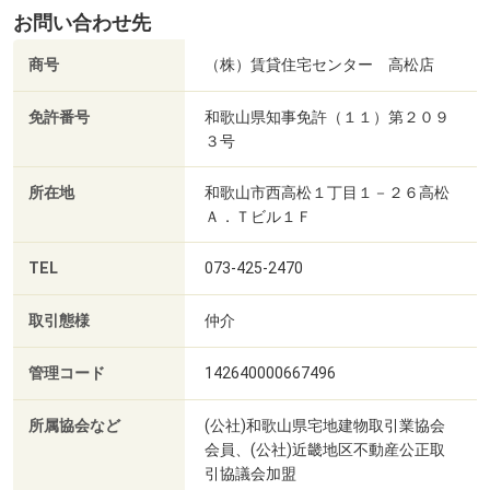
お問い合わせ先
商号
（株）賃貸住宅センター 高松店
免許番号
和歌山県知事免許（１１）第２０９
３号
所在地
和歌山市西高松１丁目１－２６高松
Ａ．Ｔビル１Ｆ
TEL
073-425-2470
取引態様
仲介
管理コード
142640000667496
所属協会など
(公社)和歌山県宅地建物取引業協会
会員、(公社)近畿地区不動産公正取
引協議会加盟