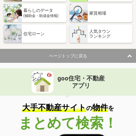
暮らしのデータ
家賃相場
(補助金・助成金情報)
人気タウン
住宅ローン
ランキング
ページトップに戻る
goo住宅・不動産
アプリ
大手不動産サイト
物件
の
を
まとめて検索！