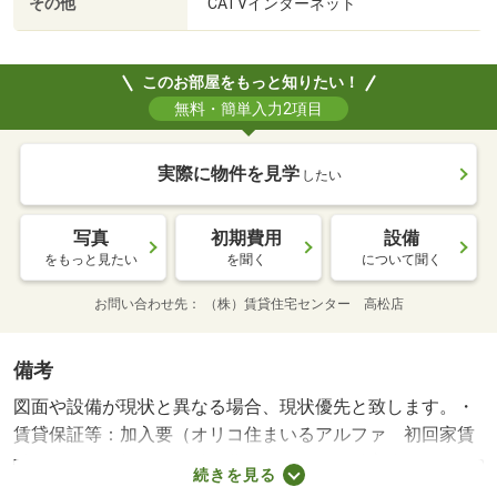
その他
CATVインターネット
このお部屋をもっと知りたい！
無料・簡単入力2項目
実際に物件を見学
したい
写真
初期費用
設備
をもっと見たい
を聞く
について聞く
お問い合わせ先
（株）賃貸住宅センター 高松店
備考
図面や設備が現状と異なる場合、現状優先と致します。・
賃貸保証等：加入要（オリコ住まいるアルファ 初回家賃
総額５０％、毎月月額総額費用の１％）・鍵交換代：あり
続きを見る
１１，０００円～・★都市ガス賃貸物件★ インターネッ