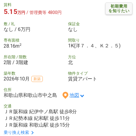
賃料
初期費用
5.15
を知りたい
/ 管理費等 4800円
万円
敷 / 礼
保証金
なし / 6万円
なし
専有面積
間取り
2
1K(洋７．４、Ｋ２．５)
28.16m
所在階 / 階数
方位
2階 / 3階建
北
築年数
物件タイプ
2026年10月
賃貸アパート
新築
住所
和歌山県和歌山市中之島
地図
交通
ＪＲ阪和線 紀伊中ノ島駅 徒歩8分
ＪＲ紀勢本線 紀和駅 徒歩11分
ＪＲ阪和線 和歌山駅 徒歩15分
乗り換え検索