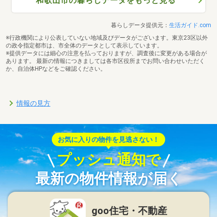
和歌山市の暮らしデータをもっと見る
暮らしデータ提供元：
生活ガイド.com
※行政機関により公表していない地域及びデータがございます。東京23区以外
の政令指定都市は、市全体のデータとして表示しています。
※提供データには細心の注意を払っておりますが、調査後に変更がある場合が
あります。 最新の情報につきましては各市区役所までお問い合わせいただく
か、自治体HPなどをご確認ください。
情報の見方
お気に入りの物件を見逃さない！
プッシュ通知で
最新の物件情報が届く
goo住宅・不動産