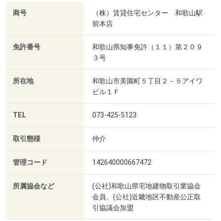
商号
（株）賃貸住宅センター 和歌山駅
前本店
免許番号
和歌山県知事免許（１１）第２０９
３号
所在地
和歌山市美園町５丁目２－５アイワ
ビル１Ｆ
TEL
073-425-5123
取引態様
仲介
管理コード
142640000667472
所属協会など
(公社)和歌山県宅地建物取引業協会
会員、(公社)近畿地区不動産公正取
引協議会加盟