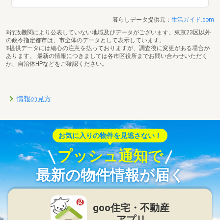
暮らしデータ提供元：
生活ガイド.com
※行政機関により公表していない地域及びデータがございます。東京23区以外
の政令指定都市は、市全体のデータとして表示しています。
※提供データには細心の注意を払っておりますが、調査後に変更がある場合が
あります。 最新の情報につきましては各市区役所までお問い合わせいただく
か、自治体HPなどをご確認ください。
情報の見方
お気に入りの物件を見逃さない！
プッシュ通知で
最新の物件情報が届く
goo住宅・不動産
アプリ