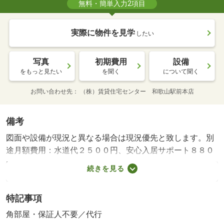
無料・簡単入力2項目
実際に物件を見学
したい
写真
初期費用
設備
をもっと見たい
を聞く
について聞く
お問い合わせ先
（株）賃貸住宅センター 和歌山駅前本店
備考
図面や設備が現況と異なる場合は現況優先と致します。別
途月額費用：水道代２５００円、安心入居サポート８８０
円。・賃貸保証等：加入要（ＪＲＡＧ 初回保証会社委託
続きを見る
料、月額総家賃の５０％（最低２．５万円）。更新保証料
毎年１万円。）・鍵交換代：あり１４，３００円～・人気
特記事項
の角部屋でひとり暮らしにぴったりなワンルームのお部
屋。 エントランスオートロック仕様、温水洗浄便座、洗
角部屋・保証人不要／代行