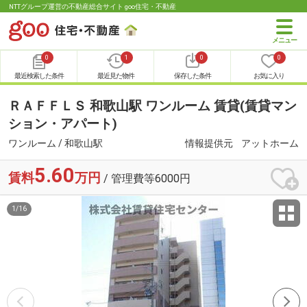
NTTグループ運営の不動産総合サイト goo住宅・不動産
0
1
0
0
最近検索した条件
最近見た物件
保存した条件
お気に入り
ＲＡＦＦＬＳ 和歌山駅 ワンルーム 賃貸(賃貸マン
ション・アパート)
ワンルーム / 和歌山駅
情報提供元
アットホーム
5.60
賃料
万円
/ 管理費等6000円
1
/
16