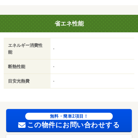
髪洗面化粧台など設備充実！ 阪和線「和歌山駅」徒歩６
分の駅近で通勤通学にも便利な人気の立地♪・駐輪場：有・
仲介手数料：１．１ヶ月
省エネ性能
エネルギー消費性
-
能
断熱性能
-
目安光熱費
-
無料・簡単2項目！
この物件にお問い合わせする