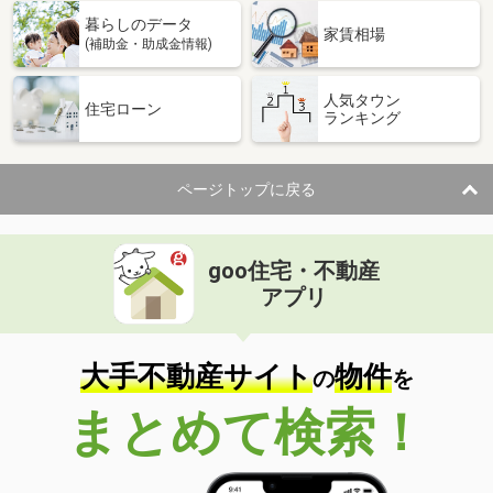
暮らしのデータ
家賃相場
(補助金・助成金情報)
人気タウン
住宅ローン
ランキング
ページトップに戻る
goo住宅・不動産
アプリ
大手不動産サイト
物件
の
を
まとめて検索！