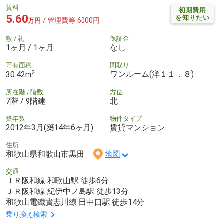
賃料
初期費用
5.60
を知りたい
/ 管理費等 6000円
万円
敷 / 礼
保証金
1ヶ月 / 1ヶ月
なし
専有面積
間取り
2
ワンルーム(洋１１．８)
30.42m
所在階 / 階数
方位
7階 / 9階建
北
築年数
物件タイプ
2012年3月(築14年6ヶ月)
賃貸マンション
住所
和歌山県和歌山市黒田
地図
交通
ＪＲ阪和線 和歌山駅 徒歩6分
ＪＲ阪和線 紀伊中ノ島駅 徒歩13分
和歌山電鐵貴志川線 田中口駅 徒歩14分
乗り換え検索