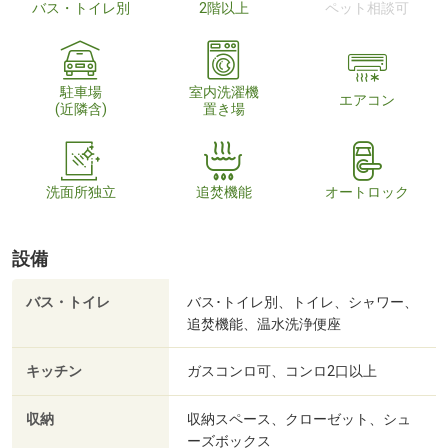
バス・トイレ別
2階以上
ペット相談可
駐車場
室内洗濯機
エアコン
(近隣含)
置き場
洗面所独立
追焚機能
オートロック
設備
バス・トイレ
バス･トイレ別、トイレ、シャワー、
追焚機能、温水洗浄便座
キッチン
ガスコンロ可、コンロ2口以上
収納
収納スペース、クローゼット、シュ
ーズボックス