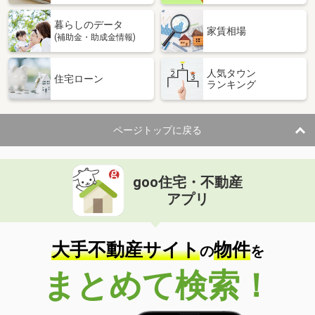
暮らしのデータ
家賃相場
(補助金・助成金情報)
人気タウン
住宅ローン
ランキング
ページトップに戻る
goo住宅・不動産
アプリ
大手不動産サイト
物件
の
を
まとめて検索！