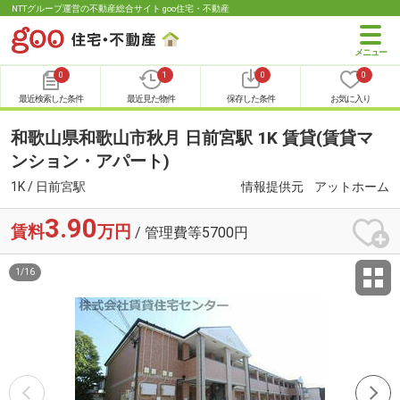
NTTグループ運営の不動産総合サイト goo住宅・不動産
0
1
0
0
最近検索した条件
最近見た物件
保存した条件
お気に入り
和歌山県和歌山市秋月 日前宮駅 1K 賃貸(賃貸マ
ンション・アパート)
1K / 日前宮駅
情報提供元
アットホーム
3.90
賃料
万円
/ 管理費等5700円
1
/
16