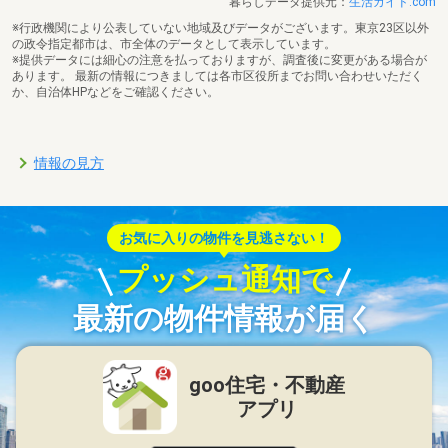
暮らしデータ提供元：
生活ガイド.com
※行政機関により公表していない地域及びデータがございます。東京23区以外
の政令指定都市は、市全体のデータとして表示しています。
※提供データには細心の注意を払っておりますが、調査後に変更がある場合が
あります。 最新の情報につきましては各市区役所までお問い合わせいただく
か、自治体HPなどをご確認ください。
情報の見方
お気に入りの物件を見逃さない！
プッシュ通知で
最新の物件情報が届く
goo住宅・不動産
アプリ