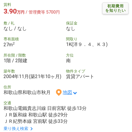
賃料
初期費用
3.90
を知りたい
/ 管理費等 5700円
万円
敷 / 礼
保証金
なし / なし
なし
専有面積
間取り
2
1K(洋９．４、Ｋ３)
27m
所在階 / 階数
方位
1階 / 2階建
南
築年数
物件タイプ
2004年11月(築21年10ヶ月)
賃貸アパート
住所
和歌山県和歌山市秋月
地図
交通
和歌山電鐵貴志川線 日前宮駅 徒歩13分
ＪＲ阪和線 和歌山駅 徒歩29分
ＪＲ紀勢本線 宮前駅 徒歩33分
乗り換え検索