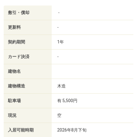
敷引・償却
-
更新料
-
契約期間
1年
カード決済
-
建物名
建物構造
木造
駐車場
有 5,500円
現況
空
入居可能時期
2026年8月下旬