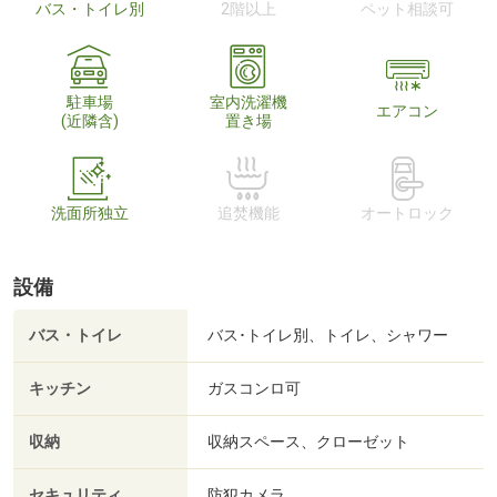
バス・トイレ別
2階以上
ペット相談可
駐車場
室内洗濯機
エアコン
(近隣含)
置き場
洗面所独立
追焚機能
オートロック
設備
バス・トイレ
バス･トイレ別、トイレ、シャワー
キッチン
ガスコンロ可
収納
収納スペース、クローゼット
セキュリティ
防犯カメラ