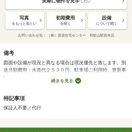
実際に物件を見学
したい
写真
初期費用
設備
をもっと見たい
を聞く
について聞く
お問い合わせ先
（株）賃貸住宅センター 和歌山駅前本店
備考
図面や設備が現況と異なる場合は現況優先と致します。別
途月額費用：水道代２５３０円。駐車場ご利用時、更新事
務手数料１，６５０円必要となります。・賃貸保証等：加
続きを見る
入要（オリコ住まいるアルファ※初回家賃総額５０％、月
額総額費用の１％／月）・鍵交換代：あり１１，０００円
特記事項
～・☆敷金・礼金０円☆ インターネット使用料不要♪
敷地内に防犯カメラ完備でセキュリティ面に配慮★ 和歌
保証人不要／代行
山市のお部屋探しは『賃貸住宅センター』にお任せ下さ
い！・駐輪場：有・仲介手数料：１．１ヶ月/更新事務手数
料 7700円/美装代 33000円