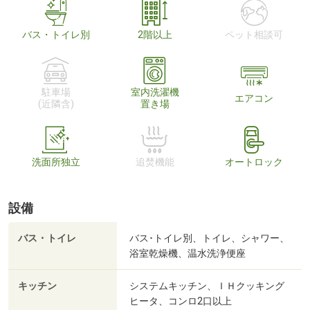
バス・トイレ別
2階以上
ペット相談可
駐車場
室内洗濯機
エアコン
(近隣含)
置き場
洗面所独立
追焚機能
オートロック
設備
バス・トイレ
バス･トイレ別、トイレ、シャワー、
浴室乾燥機、温水洗浄便座
キッチン
システムキッチン、ＩＨクッキング
ヒータ、コンロ2口以上