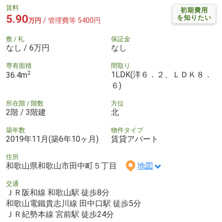
賃料
初期費用
5.90
を知りたい
/ 管理費等 5400円
万円
敷 / 礼
保証金
なし / 6万円
なし
専有面積
間取り
2
1LDK(洋６．２、ＬＤＫ８．
36.4m
６)
所在階 / 階数
方位
2階 / 3階建
北
築年数
物件タイプ
2019年11月(築6年10ヶ月)
賃貸アパート
住所
和歌山県和歌山市田中町５丁目
地図
交通
ＪＲ阪和線 和歌山駅 徒歩8分
和歌山電鐵貴志川線 田中口駅 徒歩5分
ＪＲ紀勢本線 宮前駅 徒歩24分