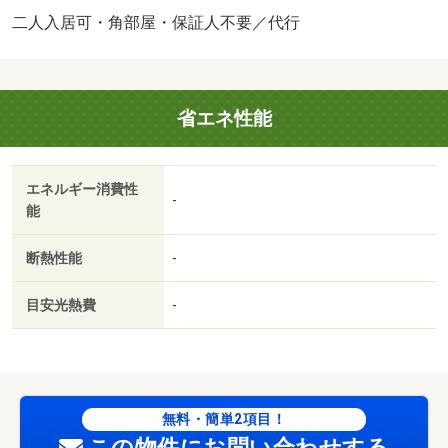
用の交渉は、賃貸住宅センターまで！！・駐輪場：有・仲
二人入居可・角部屋・保証人不要／代行
介手数料：１．１ヶ月/更新事務手数料 7700円/美装
代 33000円
省エネ性能
エネルギー消費性
-
能
断熱性能
-
目安光熱費
-
無料・簡単2項目！
この物件にお問い合わせする