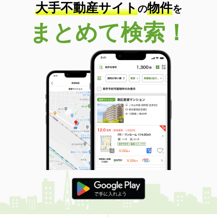
大手不動産サイト
物件
の
を
まとめて検索！