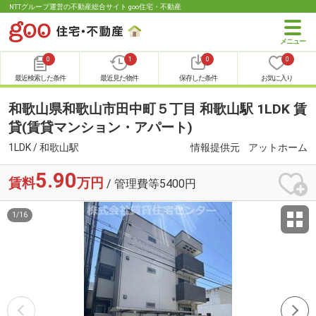
NTTグループ運営の不動産総合サイト goo住宅・不動産
0
1
0
0
最近検索した条件
最近見た物件
保存した条件
お気に入り
和歌山県和歌山市田中町５丁目 和歌山駅 1LDK 賃
貸(賃貸マンション・アパート)
1LDK / 和歌山駅
情報提供元
アットホーム
5.90
賃料
万円
/ 管理費等5400円
1
/
16