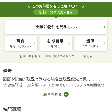
このお部屋をもっと知りたい！
無料・簡単入力2項目
実際に物件を見学
したい
写真
初期費用
設備
をもっと見たい
を聞く
について聞く
お問い合わせ先
（株）賃貸住宅センター 市駅前店
備考
図面や設備が現況と異なる場合は現況優先と致します。・
賃貸保証等：加入要（オリコ住まいるアルファ※初回家賃
総額５０％、月額総額費用の１％／月）・鍵交換代：あり
続きを見る
１１，０００円～・★都市ガス賃貸物件★ インターネッ
ト使用料不要♪ オートロック、防犯カメラ、宅配ＢＯＸ完
特記事項
備！ クローゼット２ヶ所ありで収納力アップ☆ 初期費