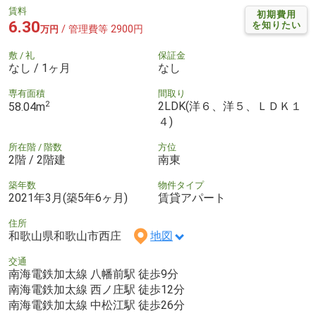
賃料
初期費用
6.30
を知りたい
/ 管理費等 2900円
万円
敷 / 礼
保証金
なし / 1ヶ月
なし
専有面積
間取り
2
2LDK(洋６、洋５、ＬＤＫ１
58.04m
４)
所在階 / 階数
方位
2階 / 2階建
南東
築年数
物件タイプ
2021年3月(築5年6ヶ月)
賃貸アパート
住所
和歌山県和歌山市西庄
地図
交通
南海電鉄加太線 八幡前駅 徒歩9分
南海電鉄加太線 西ノ庄駅 徒歩12分
南海電鉄加太線 中松江駅 徒歩26分