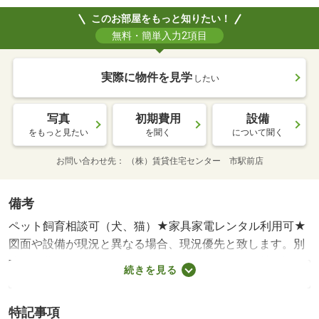
このお部屋をもっと知りたい！
無料・簡単入力2項目
実際に物件を見学
したい
写真
初期費用
設備
をもっと見たい
を聞く
について聞く
お問い合わせ先
（株）賃貸住宅センター 市駅前店
備考
ペット飼育相談可（犬、猫）★家具家電レンタル利用可★
図面や設備が現況と異なる場合、現況優先と致します。別
途月額費用：ｒｕｕｍサポート１，９８０円・賃貸保証
続きを見る
等：加入要（保証委託料 契約時：２．２万円又は２．５
万円、月額：賃料総額の２．２％・２．５％・５．５％い
特記事項
ずれか必要。）・鍵交換代：あり３，３００円～・インタ