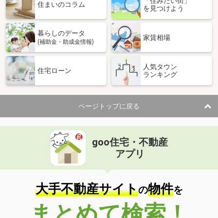
「住みたい街」
住まいのコラム
を見つけよう
暮らしのデータ
家賃相場
(補助金・助成金情報)
人気タウン
住宅ローン
ランキング
ページトップに戻る
goo住宅・不動産
アプリ
大手不動産サイト
物件
の
を
まとめて検索！