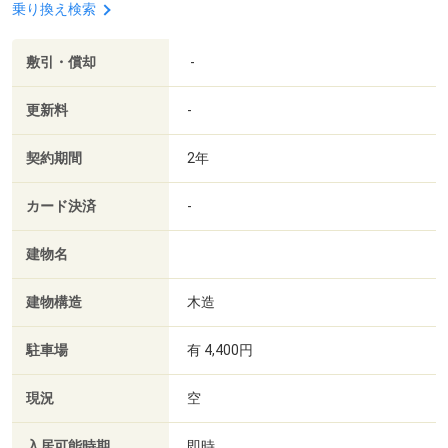
乗り換え検索
敷引・償却
-
更新料
-
契約期間
2年
カード決済
-
建物名
建物構造
木造
駐車場
有 4,400円
現況
空
入居可能時期
即時