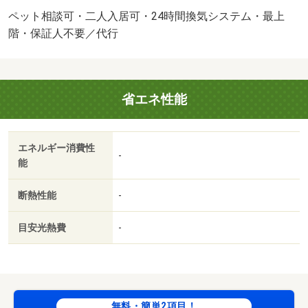
ーネット使用料０円★ 宅配ボックス、防犯カメラ完
ペット相談可・二人入居可・24時間換気システム・最上
備！！ ペット飼育相談可（犬、猫）★ 敷地内にペット
階・保証人不要／代行
用足洗い場があり便利ですね♪ 和歌山市のお部屋探しは
『賃貸住宅センター』にお任せ下さい！・駐輪場：有・仲
介手数料：１．１ヶ月/更新事務手数料 22000円/美装
省エネ性能
代 90000円
エネルギー消費性
-
能
断熱性能
-
目安光熱費
-
無料・簡単2項目！