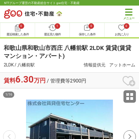
NTTグループ運営の不動産総合サイト goo住宅・不動産
0
1
0
0
最近検索した条件
最近見た物件
保存した条件
お気に入り
和歌山県和歌山市西庄 八幡前駅 2LDK 賃貸(賃貸
マンション・アパート)
2LDK / 八幡前駅
情報提供元
アットホーム
6.30
賃料
万円
/ 管理費等2900円
1
/
16