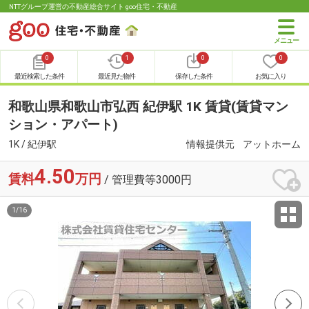
NTTグループ運営の不動産総合サイト goo住宅・不動産
0
1
0
0
最近検索した条件
最近見た物件
保存した条件
お気に入り
和歌山県和歌山市弘西 紀伊駅 1K 賃貸(賃貸マン
ション・アパート)
1K / 紀伊駅
情報提供元
アットホーム
4.50
賃料
万円
/ 管理費等3000円
1
/
16