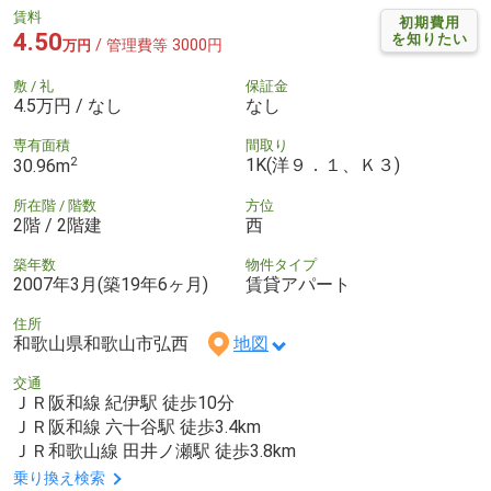
賃料
初期費用
4.50
を知りたい
/ 管理費等 3000円
万円
敷 / 礼
保証金
4.5万円 / なし
なし
専有面積
間取り
2
1K(洋９．１、Ｋ３)
30.96m
所在階 / 階数
方位
2階 / 2階建
西
築年数
物件タイプ
2007年3月(築19年6ヶ月)
賃貸アパート
住所
和歌山県和歌山市弘西
地図
交通
ＪＲ阪和線 紀伊駅 徒歩10分
ＪＲ阪和線 六十谷駅 徒歩3.4km
ＪＲ和歌山線 田井ノ瀬駅 徒歩3.8km
乗り換え検索