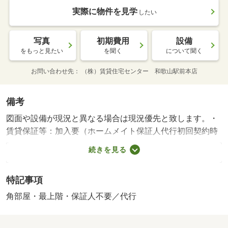
実際に物件を見学
したい
写真
初期費用
設備
をもっと見たい
を聞く
について聞く
お問い合わせ先
（株）賃貸住宅センター 和歌山駅前本店
備考
図面や設備が現況と異なる場合は現況優先と致します。・
賃貸保証等：加入要（ホームメイト保証人代行初回契約時
１００００円、月額保証料賃料総額の１％）・嬉しい礼金
続きを見る
ゼロ円♪ エアコン、照明器具完備で購入費節約☆ 玄関
錠はカードキー式タイプ！ 初期費用の交渉は、賃貸住宅
特記事項
センターまで！！ お問い合わせやご相談はお気軽に★・
駐輪場：有・仲介手数料：１．１ヶ月/美装代（退去
角部屋・最上階・保証人不要／代行
時） 28600円