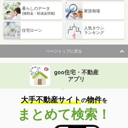
暮らしのデータ
家賃相場
(補助金・助成金情報)
人気タウン
住宅ローン
ランキング
ページトップに戻る
goo住宅・不動産
アプリ
大手不動産サイト
物件
の
を
まとめて検索！