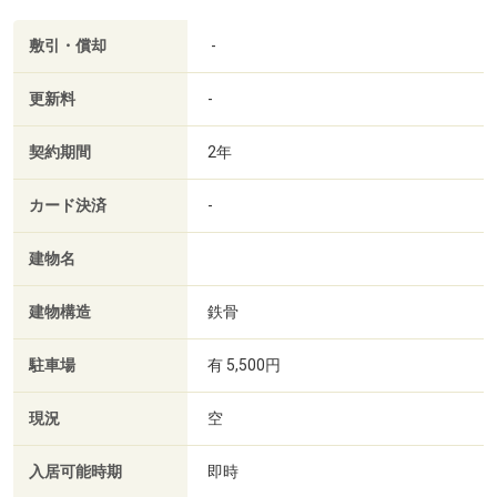
敷引・償却
-
更新料
-
契約期間
2年
カード決済
-
建物名
建物構造
鉄骨
駐車場
有 5,500円
現況
空
入居可能時期
即時