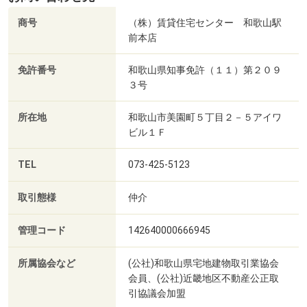
商号
（株）賃貸住宅センター 和歌山駅
前本店
免許番号
和歌山県知事免許（１１）第２０９
３号
所在地
和歌山市美園町５丁目２－５アイワ
ビル１Ｆ
TEL
073-425-5123
取引態様
仲介
管理コード
142640000666945
所属協会など
(公社)和歌山県宅地建物取引業協会
会員、(公社)近畿地区不動産公正取
引協議会加盟