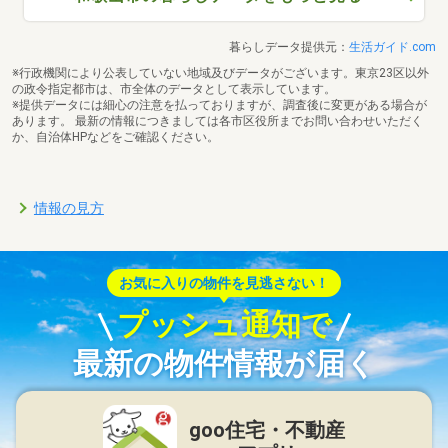
暮らしデータ提供元：
生活ガイド.com
※行政機関により公表していない地域及びデータがございます。東京23区以外
の政令指定都市は、市全体のデータとして表示しています。
※提供データには細心の注意を払っておりますが、調査後に変更がある場合が
あります。 最新の情報につきましては各市区役所までお問い合わせいただく
か、自治体HPなどをご確認ください。
情報の見方
お気に入りの物件を見逃さない！
プッシュ通知で
最新の物件情報が届く
goo住宅・不動産