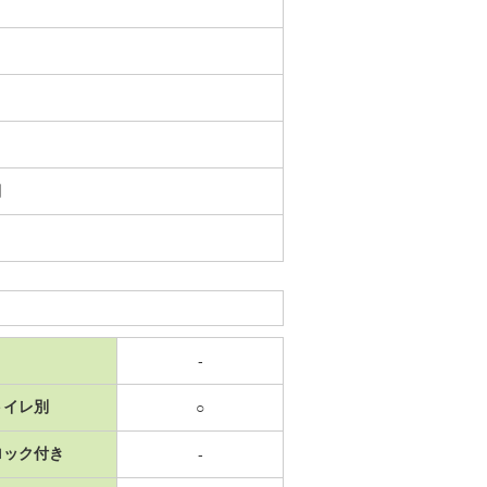
日
-
トイレ別
○
ロック付き
-