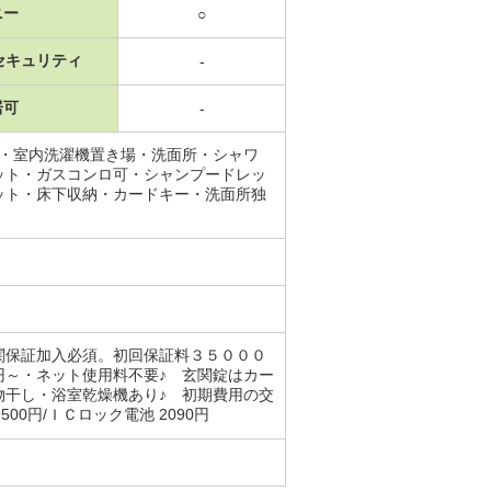
ニー
○
セキュリティ
-
居可
-
場・室内洗濯機置き場・洗面所・シャワ
ット・ガスコンロ可・シャンプードレッ
ット・床下収納・カードキー・洗面所独
料
関保証加入必須。初回保証料３５０００
円～・ネット使用料不要♪ 玄関錠はカー
物干し・浴室乾燥機あり♪ 初期費用の交
0円/ＩＣロック電池 2090円