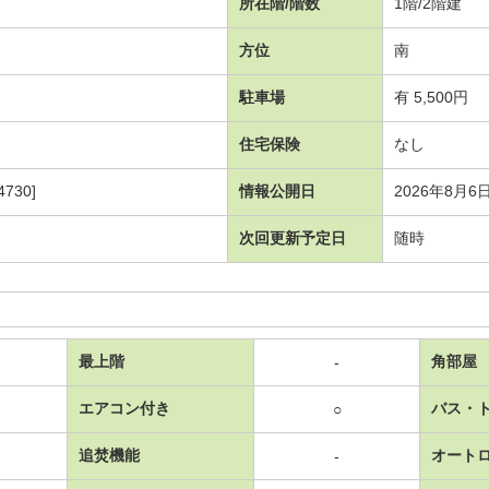
所在階/階数
1階/2階建
方位
南
駐車場
有 5,500円
住宅保険
なし
730]
情報公開日
2026年8月6
次回更新予定日
随時
最上階
角部屋
-
エアコン付き
バス・
○
追焚機能
オート
-