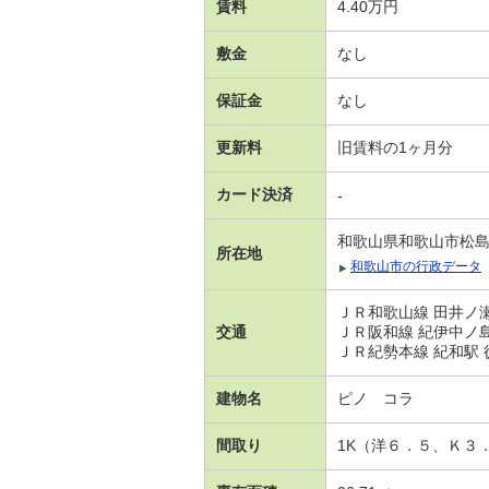
賃料
4.40万円
敷金
なし
保証金
なし
更新料
旧賃料の1ヶ月分
カード決済
-
和歌山県和歌山市松
所在地
和歌山市の行政データ
ＪＲ和歌山線 田井ノ瀬
交通
ＪＲ阪和線 紀伊中ノ島
ＪＲ紀勢本線 紀和駅 徒
建物名
ピノ コラ
間取り
1K（洋６．５、Ｋ３