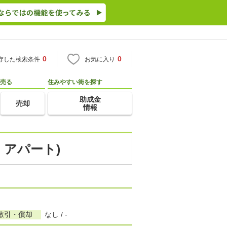
0
0
存した検索条件
お気に入り
売る
住みやすい街を探す
助成金
売却
情報
・アパート)
敷引・償却
なし / -