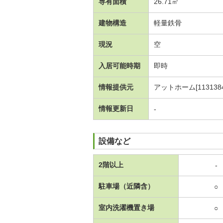
専有面積
26.71㎡
建物構造
軽量鉄骨
現況
空
入居可能時期
即時
情報提供元
アットホーム[1131384
情報更新日
-
設備など
2階以上
-
駐車場（近隣含）
○
室内洗濯機置き場
○