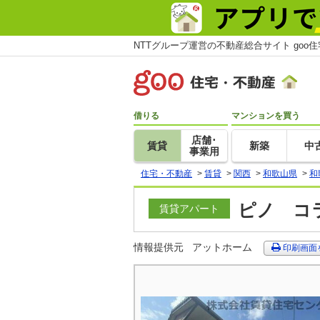
NTTグループ運営の不動産総合サイト goo
借りる
マンションを買う
店舗･
賃貸
新築
中
事業用
住宅・不動産
>
賃貸
>
関西
>
和歌山県
>
和
ピノ コラ
賃貸アパート
情報提供元
アットホーム
印刷画面