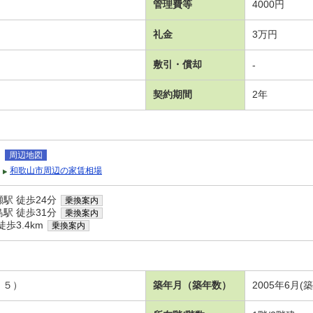
管理費等
4000円
礼金
3万円
敷引・償却
-
契約期間
2年
島
周辺地図
和歌山市周辺の家賃相場
駅 徒歩24分
乗換案内
駅 徒歩31分
乗換案内
歩3.4km
乗換案内
．５）
築年月（築年数）
2005年6月(