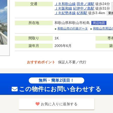
交通
ＪＲ和歌山線
田井ノ瀬駅
徒歩24分
ＪＲ阪和線
紀伊中ノ島駅
徒歩31分
ＪＲ紀勢本線
紀和駅
徒歩3.4km
乗
所在地
和歌山県和歌山市松島
周辺地図
和歌山市の行政データ
和歌山市周辺
間取り
1K
専
築年月
2005年6月
築
おすすめポイント
保証人不要／代行
無料・簡単2項目！
この物件にお問い合わせする
お気に入りに追加する