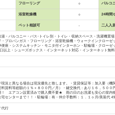
フローリング
バルコ
○
浴室乾燥機
24時間
○
ペット相談可
二人入
-
給湯・バルコニー・バス･トイレ別・トイレ・収納スペース・洗濯機置
子・プロパンガス・フローリング・浴室乾燥機・ウォークインクローゼ
浄便座・システムキッチン・モニタ付インターホン・駐輪場・クローゼ
2口以上・シューズボックス・インターネット対応・インターネット無
が現況と異なる場合は現況優先と致します。・賃貸保証等：加入要（機
証料賃料等総額の１％＋８００円／月）・鍵交換代：あり１６，５００
用！ エアコン設置済みで購入費不要★ 雨の日のお洗濯も安心の室内
宅センターまで！！・駐輪場：有・仲介手数料：１．１ヶ月/美装代 4950
／代行