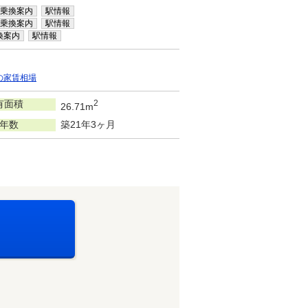
乗換案内
駅情報
乗換案内
駅情報
換案内
駅情報
の家賃相場
有面積
2
26.71m
年数
築21年3ヶ月