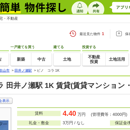
住宅・不動産
1
最近見た物件
保
一戸建てを買う
建てる
投資する
不動産
古
新築
中古
土地
土地活用
投資
歌山市
>
田井ノ瀬駅
>
ピノ コラ 1K
 田井ノ瀬駅 1K 賃貸(賃貸マンション
を表示
4.40
賃料
万円 (管理費等：4000円)
礼金・敷金
3万円 / なし
保証金/