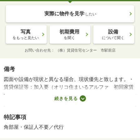
実際に物件を見学
したい
写真
初期費用
設備
をもっと見たい
を聞く
について聞く
お問い合わせ先
（株）賃貸住宅センター 市駅前店
備考
図面や設備が現状と異なる場合、現状優先と致します。・
賃貸保証等：加入要（オリコ住まいるアルファ 初回家賃
総額５０％、毎月月額総額費用の１％）・鍵交換代：あり
続きを見る
１１，０００円～・★都市ガス賃貸物件★ 共用玄関にオ
ートロック完備♪ インターホンはモニター付きで安心！
特記事項
初期費用の交渉は、賃貸住宅センターまで！！ お問い合
わせやご相談はお気軽に☆・駐輪場：有・仲介手数料：
角部屋・保証人不要／代行
１．１ヶ月/美装代 33000円/更新事務手数料 7700円