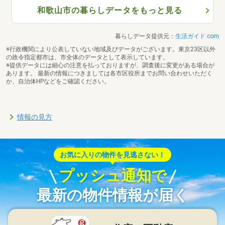
和歌山市の暮らしデータをもっと見る
暮らしデータ提供元：
生活ガイド.com
※行政機関により公表していない地域及びデータがございます。東京23区以外
の政令指定都市は、市全体のデータとして表示しています。
※提供データには細心の注意を払っておりますが、調査後に変更がある場合が
あります。 最新の情報につきましては各市区役所までお問い合わせいただく
か、自治体HPなどをご確認ください。
情報の見方
お気に入りの物件を見逃さない！
プッシュ通知で
最新の物件情報が届く