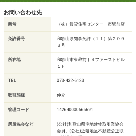
お問い合わせ先
商号
（株）賃貸住宅センター 市駅前店
免許番号
和歌山県知事免許（１１）第２０９
３号
所在地
和歌山市東蔵前丁４ファーストビル
１Ｆ
TEL
073-432-6123
取引態様
仲介
管理コード
142640000665691
所属協会など
(公社)和歌山県宅地建物取引業協会
会員、(公社)近畿地区不動産公正取