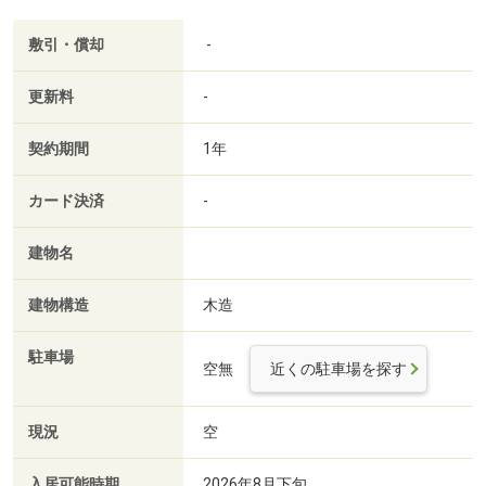
敷引・償却
-
更新料
-
契約期間
1年
カード決済
-
建物名
建物構造
木造
駐車場
空無
近くの駐車場を探す
現況
空
入居可能時期
2026年8月下旬