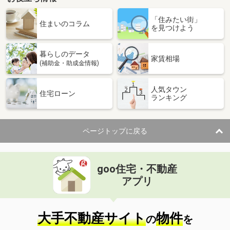
「住みたい街」
住まいのコラム
を見つけよう
暮らしのデータ
家賃相場
(補助金・助成金情報)
人気タウン
住宅ローン
ランキング
ページトップに戻る
goo住宅・不動産
アプリ
大手不動産サイト
物件
の
を