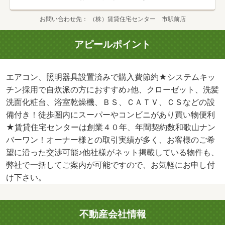
お問い合わせ先
（株）賃貸住宅センター 市駅前店
アピールポイント
エアコン、照明器具設置済みで購入費節約★システムキッ
チン採用で自炊派の方におすすめ♪他、クローゼット、洗髪
洗面化粧台、浴室乾燥機、ＢＳ、ＣＡＴＶ、ＣＳなどの設
備付き！徒歩圏内にスーパーやコンビニがあり買い物便利
★賃貸住宅センターは創業４０年、年間契約数和歌山ナン
バーワン！オーナー様との取引実績が多く、お客様のご希
望に沿った交渉可能♪他社様がネット掲載している物件も、
弊社で一括してご案内が可能ですので、お気軽にお申し付
け下さい。
不動産会社情報