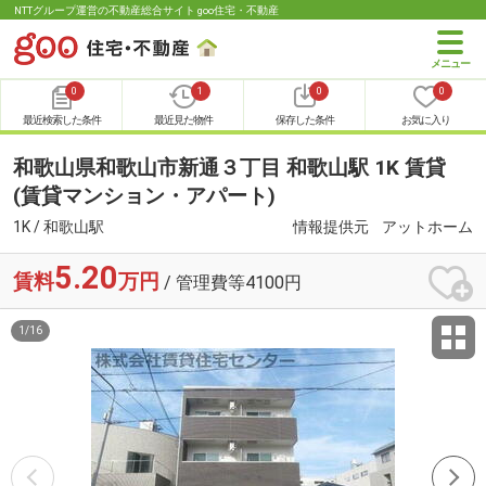
NTTグループ運営の不動産総合サイト goo住宅・不動産
0
1
0
0
最近検索した条件
最近見た物件
保存した条件
お気に入り
和歌山県和歌山市新通３丁目 和歌山駅 1K 賃貸
(賃貸マンション・アパート)
1K / 和歌山駅
情報提供元
アットホーム
5.20
賃料
万円
/ 管理費等4100円
1
/
16