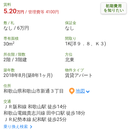
賃料
初期費用
5.20
を知りたい
/ 管理費等 4100円
万円
敷 / 礼
保証金
なし / 6万円
なし
専有面積
間取り
2
1K(洋９．８、Ｋ３)
30m
所在階 / 階数
方位
2階 / 3階建
北東
築年数
物件タイプ
2018年8月(築8年1ヶ月)
賃貸アパート
住所
和歌山県和歌山市新通３丁目
地図
交通
ＪＲ阪和線 和歌山駅 徒歩14分
和歌山電鐵貴志川線 田中口駅 徒歩18分
ＪＲ紀勢本線 紀和駅 徒歩25分
乗り換え検索